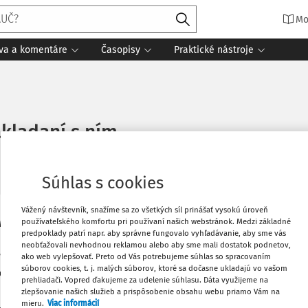
Mo
íva a komentáre
Časopisy
Praktické nástroje
kladaní s ním
ania
Zdroj
:
Dane a účtovníctvo v praxi 6/2021
Súhlas s cookies
Vážený návštevník, snažíme sa zo všetkých síl prinášať vysokú úroveň
prevádzku prevádzkareň samostatne, keď
používateľského komfortu pri používaní našich webstránok. Medzi základné
Vytlačiť
predpoklady patrí napr. aby správne fungovalo vyhľadávanie, aby sme vás
? Je možné postupovať v zmysle prílohy
neobťažovali nevhodnou reklamou alebo aby sme mali dostatok podnetov,
etky stavby prevádzky / prevádzkarne
ako web vylepšovať. Preto od Vás potrebujeme súhlas so spracovaním
Obľúbené
súborov cookies, t. j. malých súborov, ktoré sa dočasne ukladajú vo vašom
ločnom ohlásení?
prehliadači. Vopred ďakujeme za udelenie súhlasu. Dáta využijeme na
zlepšovanie našich služieb a prispôsobenie obsahu webu priamo Vám na
mieru.
Viac informácií
Zdieľať