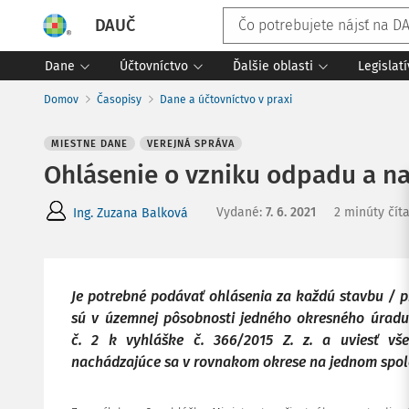
DAUČ
Dane
Účtovníctvo
Ďalšie oblasti
Legislat
Domov
Časopisy
Dane a účtovníctvo v praxi
MIESTNE DANE
VEREJNÁ SPRÁVA
Ohlásenie o vzniku odpadu a na
Vydané
:
7. 6. 2021
2 minúty čít
Ing. Zuzana Balková
Je potrebné podávať ohlásenia za každú stavbu / 
sú v územnej pôsobnosti jedného okresného úradu
č. 2 k vyhláške č. 366/2015 Z. z. a uviesť vš
nachádzajúce sa v rovnakom okrese na jednom spo