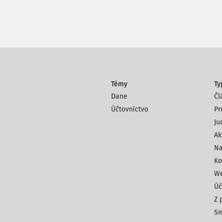
Témy
Ty
Dane
Čl
Účtovníctvo
Pr
Ju
Ak
Na
Ko
We
Úč
Z 
Sm