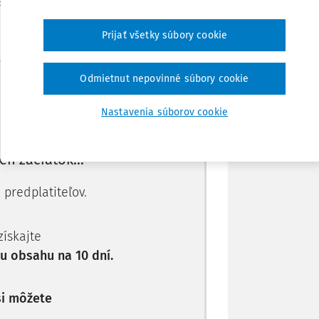
SR č. 366/2015 Z.z. o evidenčnej povinnosti a
Prijať všetky súbory cookie
Stiahnuť
Máte predplatné?
Prihláste sa
Odmietnut nepovinné súbory cookie
Poznámka
Nastavenia súborov cookie
len začiatok...
 predplatiteľov.
 získajte
 obsahu na 10 dní.
si môžete