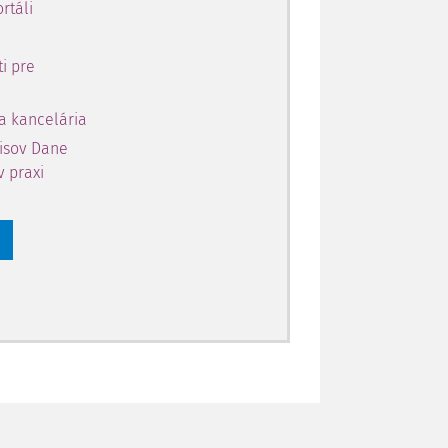
rtáli
i pre
a kancelária
pisov Dane
v praxi