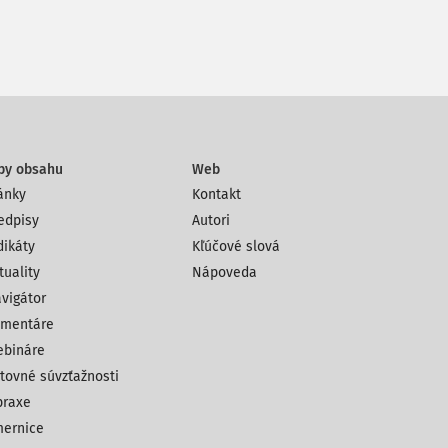
py obsahu
Web
ánky
Kontakt
edpisy
Autori
dikáty
Kľúčové slová
tuality
Nápoveda
vigátor
mentáre
bináre
tovné súvzťažnosti
praxe
ernice