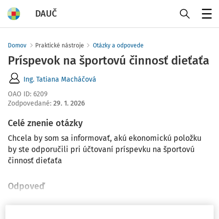
DAUČ
Menu
Domov
Praktické nástroje
Otázky a odpovede
Príspevok na športovú činnosť dieťaťa
Ing. Tatiana Macháčová
OAO ID
:
6209
Zodpovedané
:
29. 1. 2026
Celé znenie otázky
Chcela by som sa informovať, akú ekonomickú položku
by ste odporučili pri účtovaní príspevku na športovú
činnosť dieťaťa
Odpoveď