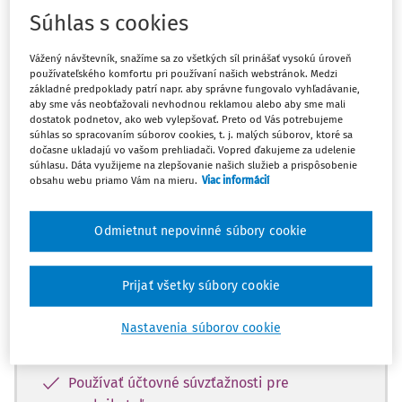
Máte predplatné?
Prihláste sa
Súhlas s cookies
Vážený návštevník, snažíme sa zo všetkých síl prinášať vysokú úroveň
používateľského komfortu pri používaní našich webstránok. Medzi
základné predpoklady patrí napr. aby správne fungovalo vyhľadávanie,
aby sme vás neobťažovali nevhodnou reklamou alebo aby sme mali
Zatiaľ ste si prečítali len začiatok...
dostatok podnetov, ako web vylepšovať. Preto od Vás potrebujeme
súhlas so spracovaním súborov cookies, t. j. malých súborov, ktoré sa
Celý dokument je len pre predplatiteľov.
dočasne ukladajú vo vašom prehliadači. Vopred ďakujeme za udelenie
súhlasu. Dáta využijeme na zlepšovanie našich služieb a prispôsobenie
obsahu webu priamo Vám na mieru.
Viac informácií
Zaregistrujte sa a získajte
zadarmo prístup k vybranému obsahu na
Odmietnut nepovinné súbory cookie
10 dní.
Prijať všetky súbory cookie
Vďaka registrácii si môžete
Prečítať platené články na portáli
Nastavenia súborov cookie
Prezerať predpisy
Používať účtovné súvzťažnosti pre