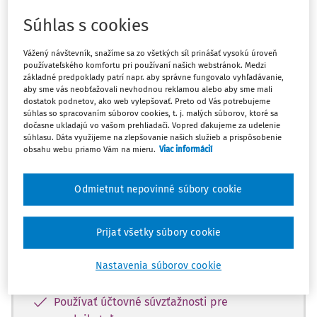
Máte predplatné?
Prihláste sa
Súhlas s cookies
Vážený návštevník, snažíme sa zo všetkých síl prinášať vysokú úroveň
používateľského komfortu pri používaní našich webstránok. Medzi
základné predpoklady patrí napr. aby správne fungovalo vyhľadávanie,
Zatiaľ ste si prečítali len začiatok...
aby sme vás neobťažovali nevhodnou reklamou alebo aby sme mali
dostatok podnetov, ako web vylepšovať. Preto od Vás potrebujeme
súhlas so spracovaním súborov cookies, t. j. malých súborov, ktoré sa
Celý dokument je len pre predplatiteľov.
dočasne ukladajú vo vašom prehliadači. Vopred ďakujeme za udelenie
súhlasu. Dáta využijeme na zlepšovanie našich služieb a prispôsobenie
obsahu webu priamo Vám na mieru.
Viac informácií
Zaregistrujte sa a získajte
zadarmo prístup k vybranému obsahu na
Odmietnut nepovinné súbory cookie
10 dní.
Vďaka registrácii si môžete
Prijať všetky súbory cookie
Prečítať platené články na portáli
Nastavenia súborov cookie
Prezerať predpisy
Používať účtovné súvzťažnosti pre