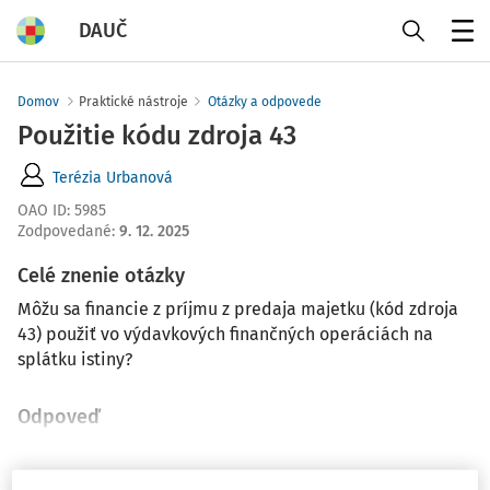
DAUČ
Menu
Domov
Praktické nástroje
Otázky a odpovede
Použitie kódu zdroja 43
Terézia Urbanová
OAO ID
:
5985
Zodpovedané
:
9. 12. 2025
Celé znenie otázky
Môžu sa financie z príjmu z predaja majetku (kód zdroja
43) použiť vo výdavkových finančných operáciách na
splátku istiny?
Odpoveď