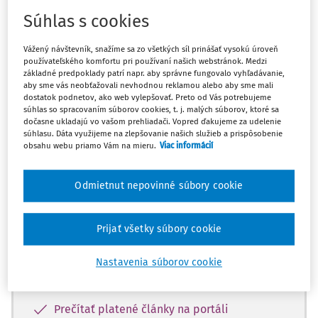
Odpoveď
Súhlas s cookies
Vážený návštevník, snažíme sa zo všetkých síl prinášať vysokú úroveň
Máte predplatné?
Prihláste sa
používateľského komfortu pri používaní našich webstránok. Medzi
základné predpoklady patrí napr. aby správne fungovalo vyhľadávanie,
aby sme vás neobťažovali nevhodnou reklamou alebo aby sme mali
dostatok podnetov, ako web vylepšovať. Preto od Vás potrebujeme
súhlas so spracovaním súborov cookies, t. j. malých súborov, ktoré sa
dočasne ukladajú vo vašom prehliadači. Vopred ďakujeme za udelenie
Zatiaľ ste si prečítali len začiatok...
súhlasu. Dáta využijeme na zlepšovanie našich služieb a prispôsobenie
obsahu webu priamo Vám na mieru.
Viac informácií
Celý dokument je len pre predplatiteľov.
Odmietnut nepovinné súbory cookie
Zaregistrujte sa a získajte
zadarmo prístup k vybranému obsahu na
Prijať všetky súbory cookie
10 dní.
Nastavenia súborov cookie
Vďaka registrácii si môžete
Prečítať platené články na portáli