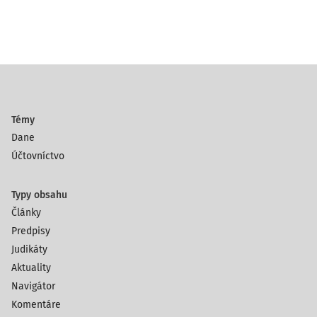
Témy
Dane
Účtovníctvo
Typy obsahu
Články
Predpisy
Judikáty
Aktuality
Navigátor
Komentáre