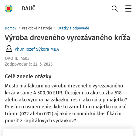
DAUČ
Menu
Domov
Praktické nástroje
Otázky a odpovede
Výroba dreveného vyrezávaného kríža
PhDr. Jozef Sýkora MBA
OAO ID
:
4603
Zodpovedané
:
22. 5. 2023
Celé znenie otázky
Mesto má faktúru na výrobu dreveného vyrezávaného
kríža v sume 4 500,00 EUR. Účtujem to ako služba 518
alebo ako výroba na zákazku, resp. ako nákup majetku?
Prosím o usmernenie, kde to zaradiť do majetku na akú
triedu (022 alebo 032) aj akú ekonomickú klasifikáciu
použiť z kapitálových výdavkov?