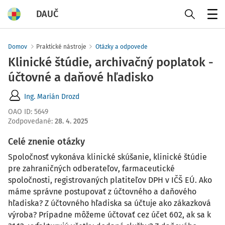
DAUČ
Menu
Domov
Praktické nástroje
Otázky a odpovede
Klinické štúdie, archivačný poplatok -
účtovné a daňové hľadisko
Ing. Marián Drozd
OAO ID
:
5649
Zodpovedané
:
28. 4. 2025
Celé znenie otázky
Spoločnosť vykonáva klinické skúšanie, klinické štúdie
pre zahraničných odberateľov, farmaceutické
spoločnosti, registrovaných platiteľov DPH v IČŠ EÚ. Ako
máme správne postupovať z účtovného a daňového
hľadiska? Z účtovného hľadiska sa účtuje ako zákazková
výroba? Prípadne môžeme účtovať cez účet 602, ak sa k