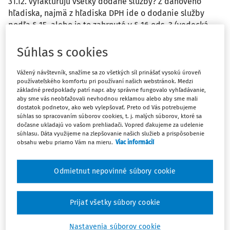
31.12. vyfakturujú všetky dodané služby? Z daňového
hľadiska, najmä z hľadiska DPH ide o dodanie služby
podľa § 15, alebo je to zahrnuté v § 16 ods. 3 (vedecká
štúdia)? Uvádza sa táto služba v súhrnnom výkaze?
Následne, ak fakturujeme poplatok za archiváciu štúdie
Súhlas s cookies
a poplatok sa týka archivovania štúdie počas obdobia,
napríklad 25 rokov. Ako správne postupovať? Poplatok
Vážený návštevník, snažíme sa zo všetkých síl prinášať vysokú úroveň
používateľského komfortu pri používaní našich webstránok. Medzi
časovo rozlíšiť na obdobie a ide o prenos daňovej
základné predpoklady patrí napr. aby správne fungovalo vyhľadávanie,
povinnosti v prípade zahraničného odberateľa,
aby sme vás neobťažovali nevhodnou reklamou alebo aby sme mali
registrovaných platiteľov DPH v IČŠ EÚ? Je to správne?
dostatok podnetov, ako web vylepšovať. Preto od Vás potrebujeme
súhlas so spracovaním súborov cookies, t. j. malých súborov, ktoré sa
dočasne ukladajú vo vašom prehliadači. Vopred ďakujeme za udelenie
Odpoveď
súhlasu. Dáta využijeme na zlepšovanie našich služieb a prispôsobenie
obsahu webu priamo Vám na mieru.
Viac informácií
Odmietnut nepovinné súbory cookie
Máte predplatné?
Prihláste sa
Prijať všetky súbory cookie
Nastavenia súborov cookie