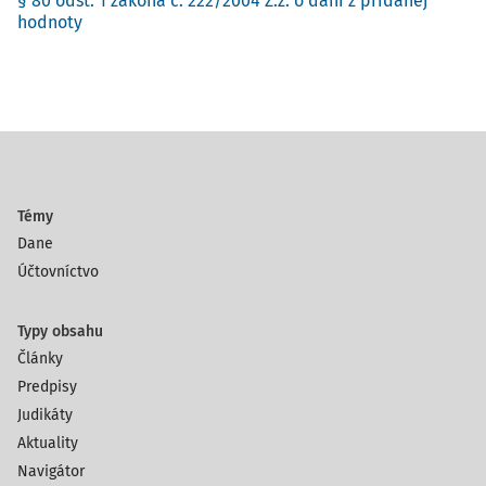
§ 80 odst. 1 zákona č. 222/2004 Z.z. o dani z pridanej
hodnoty
Témy
Dane
Účtovníctvo
Typy obsahu
Články
Predpisy
Judikáty
Aktuality
Navigátor