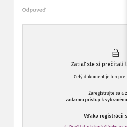
Odpoveď
Zatiaľ ste si prečítali 
Celý dokument je len pre 
Zaregistrujte sa a 
zadarmo prístup k vybranému
Vďaka registrácii 
Prečítať platené články na p