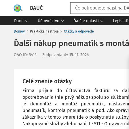
DAUČ
Dane
Účtovníctvo
Ďalšie oblasti
Legislat
Domov
Praktické nástroje
Otázky a odpovede
Ďalší nákup pneumatík s montá
OAO ID
:
5415
Zodpovedané
:
15. 11. 2024
Celé znenie otázky
Firma prijala do účtovníctva faktúru za ď
opotrebovania (nie prvý nákup) spolu so službam
je demontáž a montáž pneumatík, nastaveni
pneumatík, kontrola pneumatík a pod. Ako správn
zákazníka v tomto smere ide o poskytnutie služby,
Nakupované služby alebo na účte 511 - Opravy a u