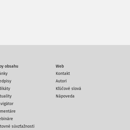
py obsahu
Web
ánky
Kontakt
edpisy
Autori
dikáty
Kľúčové slová
tuality
Nápoveda
vigátor
mentáre
bináre
tovné súvzťažnosti