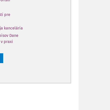
ti pre
ja kancelária
opisov Dane
 v praxi