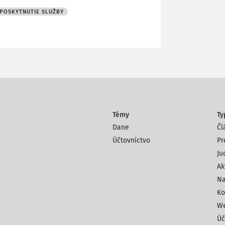
POSKYTNUTIE SLUŽBY
Témy
Ty
Dane
Čl
Účtovníctvo
Pr
Ju
Ak
Na
Ko
We
Úč