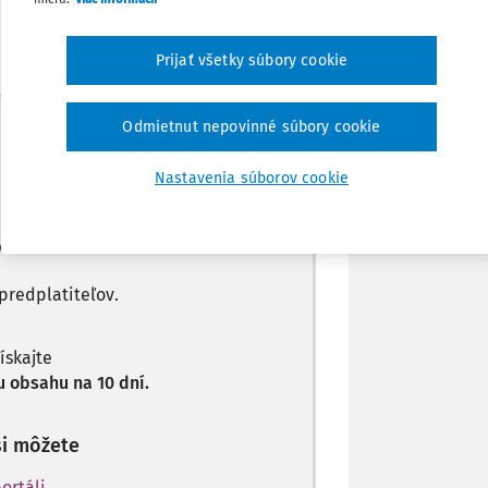
Zdieľať
Prijať všetky súbory cookie
Poznámka
Máte predplatné?
Prihláste sa
Odmietnut nepovinné súbory cookie
Nastavenia súborov cookie
len začiatok...
predplatiteľov.
získajte
 obsahu na 10 dní.
si môžete
ortáli