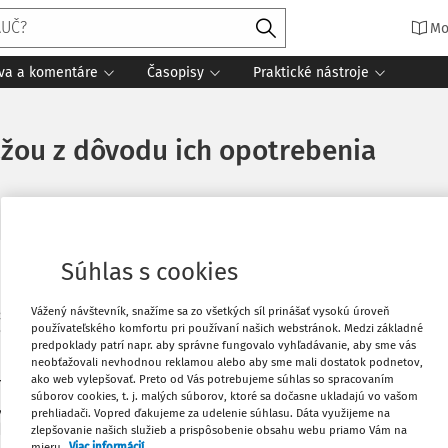
Mo
íva a komentáre
Časopisy
Praktické nástroje
žou z dôvodu ich opotrebenia
Súhlas s cookies
Obľúbené
Vážený návštevník, snažíme sa zo všetkých síl prinášať vysokú úroveň
alší nákup pneumatík z dôvodu ich
používateľského komfortu pri používaní našich webstránok. Medzi základné
i súvisiacich s výmenou pneumatík, ako
Stiahnuť
predpoklady patrí napr. aby správne fungovalo vyhľadávanie, aby sme vás
e tlaku v pneumatikách, vyváženie
neobťažovali nevhodnou reklamou alebo aby sme mali dostatok podnetov,
ako web vylepšovať. Preto od Vás potrebujeme súhlas so spracovaním
e zaúčtovať prijatú faktúru? Z pohľadu
súborov cookies, t. j. malých súborov, ktoré sa dočasne ukladajú vo vašom
Vytlačiť
 ktorá sa účtuje na príslušný účet 518 –
prehliadači. Vopred ďakujeme za udelenie súhlasu. Dáta využijeme na
držiavanie?
zlepšovanie našich služieb a prispôsobenie obsahu webu priamo Vám na
mieru.
Viac informácií