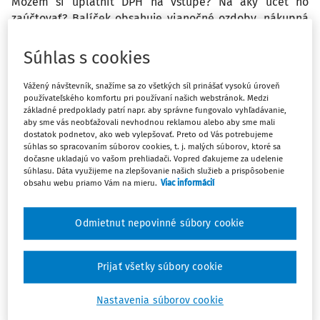
Môžem si uplatniť DPH na vstupe? Na aký účet ho
zaúčtovať? Balíček obsahuje vianočné ozdoby, nákupná
taška, med, čaj... celková hodnota balíčka je cca 31 eur.
Súhlas s cookies
Odpoveď
Vážený návštevník, snažíme sa zo všetkých síl prinášať vysokú úroveň
používateľského komfortu pri používaní našich webstránok. Medzi
základné predpoklady patrí napr. aby správne fungovalo vyhľadávanie,
aby sme vás neobťažovali nevhodnou reklamou alebo aby sme mali
Máte predplatné?
Prihláste sa
dostatok podnetov, ako web vylepšovať. Preto od Vás potrebujeme
súhlas so spracovaním súborov cookies, t. j. malých súborov, ktoré sa
dočasne ukladajú vo vašom prehliadači. Vopred ďakujeme za udelenie
súhlasu. Dáta využijeme na zlepšovanie našich služieb a prispôsobenie
obsahu webu priamo Vám na mieru.
Viac informácií
Zatiaľ ste si prečítali len začiatok...
Odmietnut nepovinné súbory cookie
Celý dokument je len pre predplatiteľov.
Prijať všetky súbory cookie
Zaregistrujte sa a získajte
zadarmo prístup k vybranému obsahu na
Nastavenia súborov cookie
10 dní.