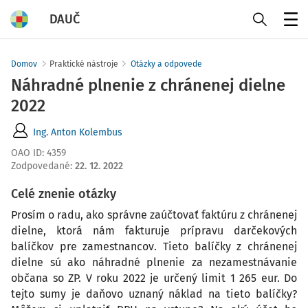
DAUČ
Menu
Domov
Praktické nástroje
Otázky a odpovede
Náhradné plnenie z chránenej dielne
2022
Ing. Anton Kolembus
OAO ID
:
4359
Zodpovedané
:
22. 12. 2022
Celé znenie otázky
Prosím o radu, ako správne zaúčtovať faktúru z chránenej
dielne, ktorá nám fakturuje prípravu darčekových
balíčkov pre zamestnancov. Tieto balíčky z chránenej
dielne sú ako náhradné plnenie za nezamestnávanie
občana so ZP. V roku 2022 je určený limit 1 265 eur. Do
tejto sumy je daňovo uznaný náklad na tieto balíčky?