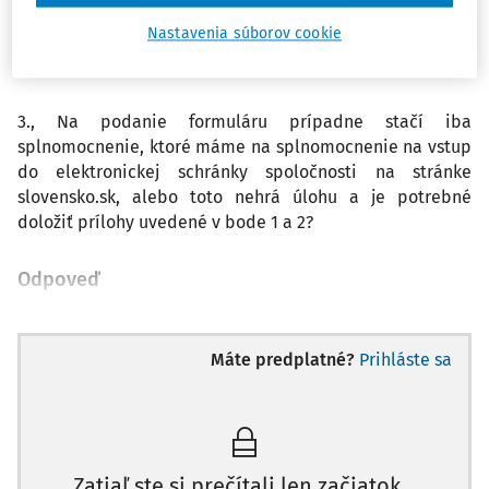
Kto dáva plnomocenstvo a čestné vyhlásenie v tomto
Nastavenia súborov cookie
prípade tejto inej osobe ktorá podáva návrh? (konateľ?
Spoločník? Všetci konatelia? Všetci spoločníci?)
3., Na podanie formuláru prípadne stačí iba
splnomocnenie, ktoré máme na splnomocnenie na vstup
do elektronickej schránky spoločnosti na stránke
slovensko.sk, alebo toto nehrá úlohu a je potrebné
doložiť prílohy uvedené v bode 1 a 2?
Odpoveď
Máte predplatné?
Prihláste sa
Zatiaľ ste si prečítali len začiatok...