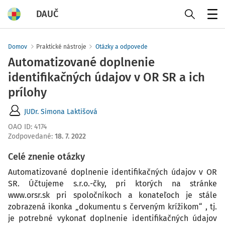
DAUČ
Menu
Domov
Praktické nástroje
Otázky a odpovede
Automatizované doplnenie
identifikačných údajov v OR SR a ich
prílohy
JUDr. Simona Laktišová
OAO ID
:
4174
Zodpovedané
:
18. 7. 2022
Celé znenie otázky
Automatizované doplnenie identifikačných údajov v OR
SR. Účtujeme s.r.o.-čky, pri ktorých na stránke
www.orsr.sk pri spoločníkoch a konateľoch je stále
zobrazená ikonka „dokumentu s červeným krížikom“ , tj.
je potrebné vykonať doplnenie identifikačných údajov