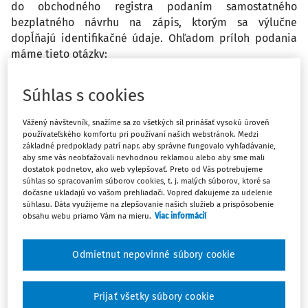
do obchodného registra podaním samostatného
bezplatného návrhu na zápis, ktorým sa výlučne
dopĺňajú identifikačné údaje. Ohľadom príloh podania
máme tieto otázky:
1., Ak podáva tento návrh konateľ a ak je konateľ súčasne
Súhlas s cookies
spoločníkom, ku ktorému sa nahlasuje rodné číslo, nie je
potrebné prikladať nič. Ak podáva návrh konateľ, ktorý je
Vážený návštevník, snažíme sa zo všetkých síl prinášať vysokú úroveň
používateľského komfortu pri používaní našich webstránok. Medzi
aj spoločníkom, ale podáva aj doplnenie ohľadne
základné predpoklady patrí napr. aby správne fungovalo vyhľadávanie,
rodného čísla pre ostatných 3 spoločníkov, treba doložiť
aby sme vás neobťažovali nevhodnou reklamou alebo aby sme mali
prílohu? Prípadne, kto dáva plnomocenstvo a čestné
dostatok podnetov, ako web vylepšovať. Preto od Vás potrebujeme
súhlas so spracovaním súborov cookies, t. j. malých súborov, ktoré sa
vyhlásenie v tomto prípade konateľovi, ktorý podáva
dočasne ukladajú vo vašom prehliadači. Vopred ďakujeme za udelenie
návrh? (konateľ? Spoločník? Všetci ostatní konatelia?
súhlasu. Dáta využijeme na zlepšovanie našich služieb a prispôsobenie
Všetci ostatní spoločníci?)
obsahu webu priamo Vám na mieru.
Viac informácií
2., Ak bude návrh podávať iná osoba ako konateľ
Odmietnut nepovinné súbory cookie
spoločnosti, je potrebné priložiť splnomocnenie a čestné
vyhlásenie o údajoch, ktoré sa navrhujú zapísať k
Prijať všetky súbory cookie
spoločníkovi, s osvedčeným podpisom pred notárom?