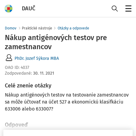
DAUČ
Menu
Domov
Praktické nástroje
Otázky a odpovede
Nákup antigénových testov pre
zamestnancov
PhDr. Jozef Sýkora MBA
OAO ID
:
4037
Zodpovedané
:
30. 11. 2021
Celé znenie otázky
Nákup antigénových testov na testovanie zamestnancov
sa môže účtovať na účet 527 a ekonomickú klasifkáciu
633006 alebo 633007?
Odpoveď