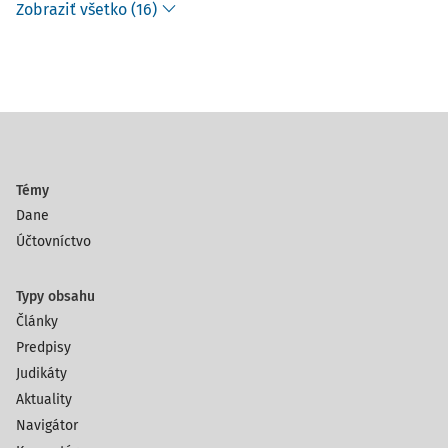
Zobraziť všetko (16)
Témy
Dane
Účtovníctvo
Typy obsahu
Články
Predpisy
Judikáty
Aktuality
Navigátor