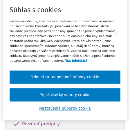
Súhlas s cookies
Máte predplatné?
Prihláste sa
Vážený návštevník, snažíme sa zo všetkých síl prinášať vysokú úroveň
používateľského komfortu pri používaní našich webstránok. Medzi
základné predpoklady patrí napr. aby správne fungovalo vyhľadávanie,
aby sme vás neobťažovali nevhodnou reklamou alebo aby sme mali
dostatok podnetov, ako web vylepšovať. Preto od Vás potrebujeme
Zatiaľ ste si prečítali len začiatok...
súhlas so spracovaním súborov cookies, t. j. malých súborov, ktoré sa
dočasne ukladajú vo vašom prehliadači. Vopred ďakujeme za udelenie
súhlasu. Dáta využijeme na zlepšovanie našich služieb a prispôsobenie
Celý dokument je len pre predplatiteľov.
obsahu webu priamo Vám na mieru.
Viac informácií
Zaregistrujte sa a získajte
Odmietnut nepovinné súbory cookie
zadarmo prístup k vybranému obsahu na
10 dní.
Prijať všetky súbory cookie
Vďaka registrácii si môžete
Nastavenia súborov cookie
Prečítať platené články na portáli
Prezerať predpisy