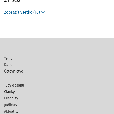
3. 11. 2022
Zobraziť všetko (16)
Témy
Dane
Účtovníctvo
Typy obsahu
Články
Predpisy
Judikáty
Aktuality