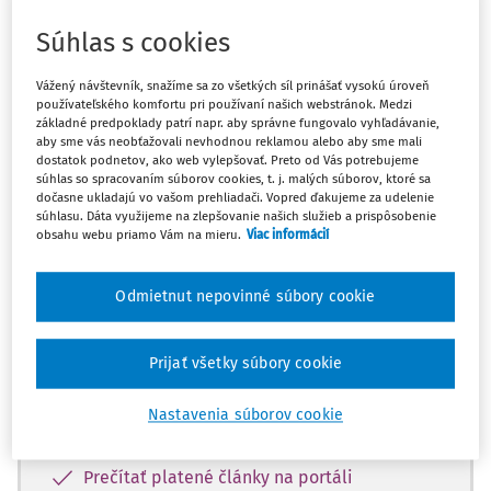
Odpoveď
Súhlas s cookies
Máte predplatné?
Prihláste sa
Vážený návštevník, snažíme sa zo všetkých síl prinášať vysokú úroveň
používateľského komfortu pri používaní našich webstránok. Medzi
základné predpoklady patrí napr. aby správne fungovalo vyhľadávanie,
aby sme vás neobťažovali nevhodnou reklamou alebo aby sme mali
dostatok podnetov, ako web vylepšovať. Preto od Vás potrebujeme
súhlas so spracovaním súborov cookies, t. j. malých súborov, ktoré sa
dočasne ukladajú vo vašom prehliadači. Vopred ďakujeme za udelenie
Zatiaľ ste si prečítali len začiatok...
súhlasu. Dáta využijeme na zlepšovanie našich služieb a prispôsobenie
obsahu webu priamo Vám na mieru.
Viac informácií
Celý dokument je len pre predplatiteľov.
Odmietnut nepovinné súbory cookie
Zaregistrujte sa a získajte
zadarmo prístup k vybranému obsahu na
Prijať všetky súbory cookie
10 dní.
Nastavenia súborov cookie
Vďaka registrácii si môžete
Prečítať platené články na portáli