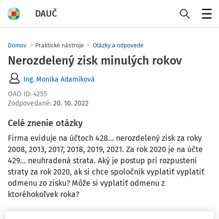
DAUČ
Menu
Domov
Praktické nástroje
Otázky a odpovede
Nerozdelený zisk minulých rokov
Ing. Monika Adamíková
OAO ID
:
4255
Zodpovedané
:
20. 10. 2022
Celé znenie otázky
Firma eviduje na účtoch 428... nerozdelený zisk za roky
2008, 2013, 2017, 2018, 2019, 2021. Za rok 2020 je na účte
429... neuhradená strata. Aký je postup pri rozpustení
straty za rok 2020, ak si chce spoločník vyplatiť vyplatiť
odmenu zo zisku? Môže si vyplatiť odmenu z
ktoréhokoľvek roka?