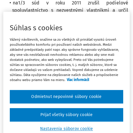
na1/3 súd v roku 2011 zrušil podielové
spoluvlastníctvo s nezvestnými vlastníkmi a určil
náhradu vo výške všeobecnej hodnoty majetku podľa
zákona.
Súhlas s cookies
V roku 2012 sme dom s pozemkom predali za celkovú
Vážený návštevník, snažíme sa zo všetkých síl prinášať vysokú úroveň
cenu 12 000 eur. Podliehajú nezdedené časti pozemku
používateľského komfortu pri používaní našich webstránok. Medzi
dani z príjmov? Ak áno, ako určiť podiel z predajnej ceny
základné predpoklady patrí napr. aby správne fungovalo vyhľadávanie,
aby sme vás neobťažovali nevhodnou reklamou alebo aby sme mali
za časti pozemku ktoré podliehajú tejto dani?
dostatok podnetov, ako web vylepšovať. Preto od Vás potrebujeme
súhlas so spracovaním súborov cookies, t. j. malých súborov, ktoré sa
dočasne ukladajú vo vašom prehliadači. Vopred ďakujeme za udelenie
Odpoveď
súhlasu. Dáta využijeme na zlepšovanie našich služieb a prispôsobenie
obsahu webu priamo Vám na mieru.
Viac informácií
Máte predplatné?
Prihláste sa
Odmietnut nepovinné súbory cookie
Prijať všetky súbory cookie
Zatiaľ ste si prečítali len začiatok...
Nastavenia súborov cookie