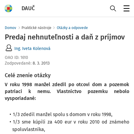
DAUČ
Menu
Domov
Praktické nástroje
Otázky a odpovede
Predaj nehnuteľnosti a daň z príjmov
Ing. Iveta Kolenová
OAO ID
:
1610
Zodpovedané
:
8. 3. 2013
Celé znenie otázky
V roku 1998 manžel zdedil po otcovi dom a pozemok
patriaci k nemu. Vlastníctvo pozemku nebolo
vysporiadané:
1/3 zdedil manžel spolu s domom v roku 1998,
1/3 sme kúpili za 400 eur v roku 2010 od známeho
spoluvlastníka,