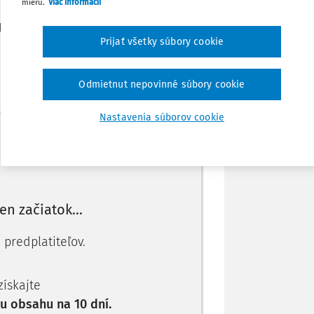
mieru.
Viac informácií
 k tomu potrebná nejaká predbežná
Stiahnuť
pisy?
Prijať všetky súbory cookie
Poznámka
 sa ustanovujú podrobnosti o postupoch
Odmietnut nepovinné súbory cookie
Nastavenia súborov cookie
Máte predplatné?
Prihláste sa
len začiatok...
 predplatiteľov.
 získajte
 obsahu na 10 dní.