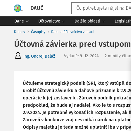
DAUČ
Dane
Účtovníctvo
Ďalšie oblasti
Legislat
Domov
Časopisy
Dane a účtovníctvo v praxi
Účtovná závierka pred vstupom
Vydané
:
9. 12. 2024
2 minúty číta
Ing. Ondrej Baláž
Účtujeme strategický podnik (SR), ktorý vstúpil do
urobiť účtovnú závierku a daňové priznanie k 2.9.
operácie k jej zostaveniu. Zároveň podnik pokraču
predpoklad, že bude aj naďalej. Ako je to s rozpust
2.9.2024. Je potrebné vykonať ich rozpustenie, ak f
Zároveň v konkurze vraj nevzniká nárok na uplatn
Odpisy majetku je teda možné uplatniť iba v príp