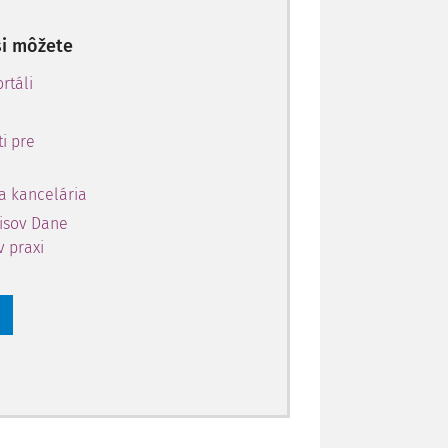
si môžete
rtáli
i pre
a kancelária
pisov Dane
v praxi