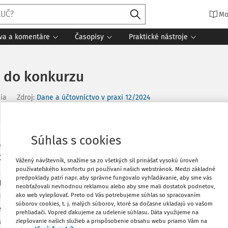
Mo
íva a komentáre
Časopisy
Praktické nástroje
 do konkurzu
nia
Zdroj
:
Dane a účtovníctvo v praxi 12/2024
Súhlas s cookies
Vytlačiť
 konkurzu k 3.9.2024. Je potrebné
2024 a potrebujeme urobiť uzávierkové
Vážený návštevník, snažíme sa zo všetkých síl prinášať vysokú úroveň
používateľského komfortu pri používaní našich webstránok. Medzi základné
je vo svojom fungovaní a je
Obľúbené
predpoklady patrí napr. aby správne fungovalo vyhľadávanie, aby sme vás
ením účtov 381, 384, 391, rezerv... k
neobťažovali nevhodnou reklamou alebo aby sme mali dostatok podnetov,
irma naďalej funguje vo svojej činnosti?
ako web vylepšovať. Preto od Vás potrebujeme súhlas so spracovaním
súborov cookies, t. j. malých súborov, ktoré sa dočasne ukladajú vo vašom
Zdieľať
enie odpisov z dlhodobého majetku.
prehliadači. Vopred ďakujeme za udelenie súhlasu. Dáta využijeme na
ade, ak správca rozhodne o
zlepšovanie našich služieb a prispôsobenie obsahu webu priamo Vám na