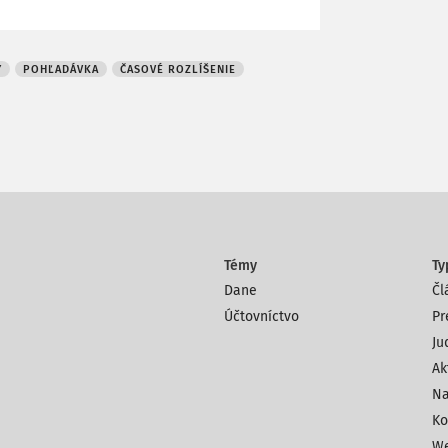
Y
POHĽADÁVKA
ČASOVÉ ROZLÍŠENIE
Témy
Ty
Dane
Čl
Účtovníctvo
Pr
Ju
Ak
Na
Ko
We