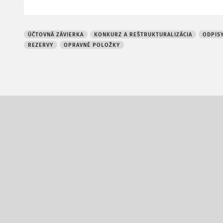
ÚČTOVNÁ ZÁVIERKA
KONKURZ A REŠTRUKTURALIZÁCIA
ODPIS
REZERVY
OPRAVNÉ POLOŽKY