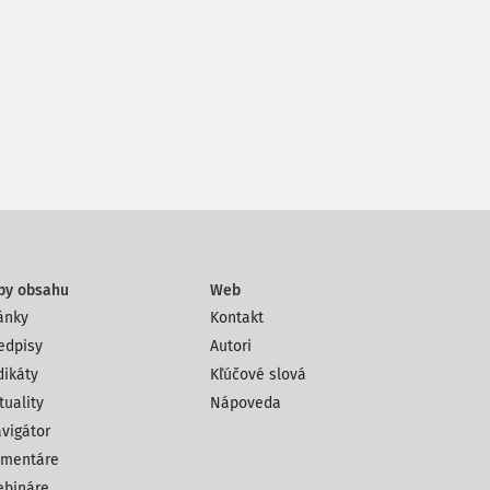
py obsahu
Web
ánky
Kontakt
edpisy
Autori
dikáty
Kľúčové slová
tuality
Nápoveda
vigátor
mentáre
bináre