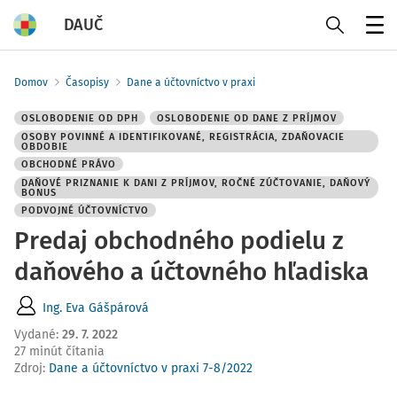
DAUČ
Menu
Domov
Časopisy
Dane a účtovníctvo v praxi
OSLOBODENIE OD DPH
OSLOBODENIE OD DANE Z PRÍJMOV
OSOBY POVINNÉ A IDENTIFIKOVANÉ, REGISTRÁCIA, ZDAŇOVACIE
OBDOBIE
OBCHODNÉ PRÁVO
DAŇOVÉ PRIZNANIE K DANI Z PRÍJMOV, ROČNÉ ZÚČTOVANIE, DAŇOVÝ
BONUS
PODVOJNÉ ÚČTOVNÍCTVO
Predaj obchodného podielu z
daňového a účtovného hľadiska
Ing. Eva Gášpárová
Vydané
:
29. 7. 2022
27 minút čítania
Zdroj
:
Dane a účtovníctvo v praxi 7-8/2022