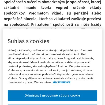
Spoločnosť s ručením obmedzeným je spoločnosť, ktorej
základné imanie tvoria vopred určené vklady
spoločníkov. Predmetom vkladu sú peňažné alebo
nepeňažné plnenia, ktoré sa vkladateľ zaväzuje previesť
na spoločnosť. Pri založení spoločnosti sa môže každý
spoločník zúčastniť iba jedným vkladom. Výška vkladu
každého spoločníka sa môže určiť rozdielne. Celková
Súhlas s cookies
hodnota vkladov musí súhlasiť s hodnotou základného
imania spoločnosti. Miera účasti spoločníka na čistom
Vážený návštevník, snažíme sa zo všetkých síl prinášať vysokú úroveň
obchodnom imaní spoločnosti je definovaná v ust.
§ 61
používateľského komfortu pri používaní našich webstránok. Medzi
zákona č. 513/1991 Zb. Obchodný zákonník
v z. n. p.
základné predpoklady patrí napr. aby správne fungovalo vyhľadávanie,
aby sme vás neobťažovali nevhodnou reklamou alebo aby sme mali
(ďalej len „Obchodný zákonník“) ako podiel. Obchodný
dostatok podnetov, ako web vylepšovať. Preto od Vás potrebujeme
podiel podľa § 114 Obchodného zákonníka predstavuje
súhlas so spracovaním súborov cookies, t. j. malých súborov, ktoré sa
dočasne ukladajú vo vašom prehliadači. Vopred ďakujeme za udelenie
práva a povinnosti spoločníka a im zodpovedajúcu
súhlasu. Dáta využijeme na zlepšovanie našich služieb a prispôsobenie
účasť na spoločnosti. Na existenciu obchodného podielu
obsahu webu priamo Vám na mieru.
Viac informácií
sú viazané všetky práva a povinnosti spoločníka. Každý
spoločník môže mať iba jeden obchodný podiel, ak
Odmietnut nepovinné súbory cookie
spoločník vloží ďalší vklad, zvyšuje sa jeho obchodný
podiel v pomere zodpovedajúcom výške ďalšieho