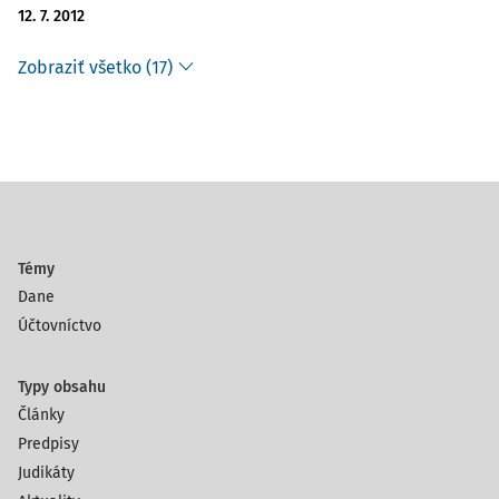
12. 7. 2012
Zobraziť všetko (17)
Témy
Dane
Účtovníctvo
Typy obsahu
Články
Predpisy
Judikáty