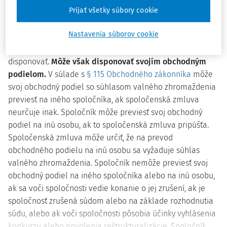
vkladu.
Prijať všetky súbory cookie
Nastavenia súborov cookie
Vklad, ktorý vložil spoločník do spoločnosti, sa stáva
majetkom spoločnosti
a spoločník ním nemôže voľne
disponovať.
Môže však disponovať svojím obchodným
podielom.
V súlade s
§ 115 Obchodného zákonníka
môže
svoj obchodný podiel so súhlasom valného zhromaždenia
previesť na iného spoločníka, ak spoločenská zmluva
neurčuje inak. Spoločník môže previesť svoj obchodný
podiel na inú osobu, ak to spoločenská zmluva pripúšťa.
Spoločenská zmluva môže určiť, že na prevod
obchodného podielu na inú osobu sa vyžaduje súhlas
valného zhromaždenia. Spoločník nemôže previesť svoj
obchodný podiel na iného spoločníka alebo na inú osobu,
ak sa voči spoločnosti vedie konanie o jej zrušení, ak je
spoločnosť zrušená súdom alebo na základe rozhodnutia
súdu, alebo ak voči spoločnosti pôsobia účinky vyhlásenia
konkurzu alebo povolenia reštrukturalizácie. Spoločník