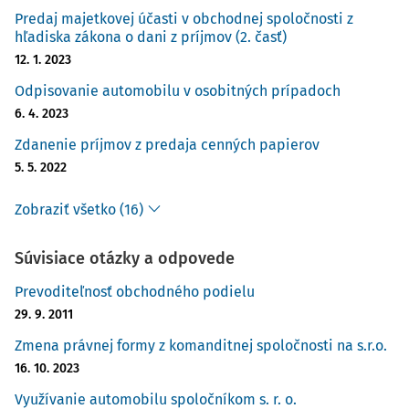
ktorým sa spoločník zaviazal, bez ohľadu na to, či vklad
Predaj majetkovej účasti v obchodnej spoločnosti z
bol alebo nebol splatený, alebo či ide o vklad peňažný
hľadiska zákona o dani z príjmov (2. časť)
alebo nepeňažný. Súhrn vkladov všetkých spoločníkov
12. 1. 2023
tvorí
základné imanie
.
Odpisovanie automobilu v osobitných prípadoch
Pri založení spoločnosti sa výška vkladu rovná hodnote
6. 4. 2023
obchodného podielu spoločníka. V ďalšom období je výška
Zdanenie príjmov z predaja cenných papierov
obchodného podielu závislá od čistého obchodného
5. 5. 2022
imania spoločnosti. Podľa
§ 6 ods. 3 Obchodného
zákonníka
čistým obchodným imaním je obchodný majetok
Zobraziť všetko (16)
po odpočítaní záväzkov vzniknutých v súvislosti s
podnikaním. Z účtovného hľadiska je čisté obchodné
Súvisiace otázky a odpovede
imanie vykázané v súvahe ako
vlastné imanie
účtovnej
Prevoditeľnosť obchodného podielu
jednotky a tvorí ho základné imanie, kapitálové fondy,
29. 9. 2011
fondy tvorené zo zisku, výsledok hospodárenia minulých
rokov a výsledok hosp
Zmena právnej formy z komanditnej spoločnosti na s.r.o.
16. 10. 2023
Využívanie automobilu spoločníkom s. r. o.