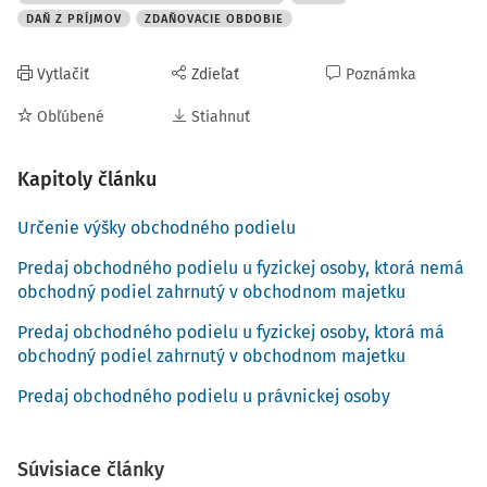
obchodného podielu nie je daňovým výdavkom v okamihu
DAŇ Z PRÍJMOV
ZDAŇOVACIE OBDOBIE
vynaloženia, ale v okamihu predaja.
Predaj obchodného
podielu je potrebné účtovne vysporiadať iba v prípade,
Vytlačiť
Zdieľať
Poznámka
ak prevodca, resp. nadobúdateľ sú účtovnými
jednotkami.
Obľúbené
Stiahnuť
Ak je prevodca obchodného podielu
platiteľom dane z
Kapitoly článku
pridanej hodnoty
podľa
zákona č.
222/2004 Z.z.
o dani z
pridanej hodnoty v z. n. p. pri predaji
uskutočňuje
Určenie výšky obchodného podielu
zdaniteľný obchod
, ktorý je podľa
§ 39 ods. 1 písm. f)
od
dane oslobodený.
Predaj obchodného podielu u fyzickej osoby, ktorá nemá
obchodný podiel zahrnutý v obchodnom majetku
Určenie výšky obchodného
Predaj obchodného podielu u fyzickej osoby, ktorá má
obchodný podiel zahrnutý v obchodnom majetku
podielu
Predaj obchodného podielu u právnickej osoby
Výška obchodného podielu sa určuje podľa pomeru
vkladu spoločníka k základnému imaniu spoločnosti, ak
Súvisiace články
spoločenská zmluva neurčuje inak. Ide o
vklady
, ku