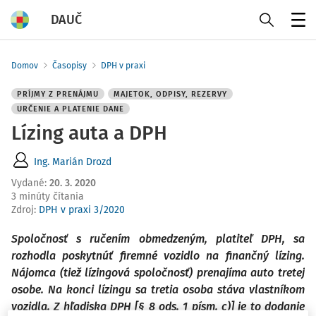
DAUČ
Menu
Domov
Časopisy
DPH v praxi
PRÍJMY Z PRENÁJMU
MAJETOK, ODPISY, REZERVY
URČENIE A PLATENIE DANE
Lízing auta a DPH
Ing. Marián Drozd
Vydané
:
20. 3. 2020
3 minúty čítania
Zdroj
:
DPH v praxi 3/2020
Spoločnosť s ručením obmedzeným, platiteľ DPH, sa
rozhodla poskytnúť firemné vozidlo na finančný lízing.
Nájomca (tiež lízingová spoločnosť) prenajíma auto tretej
osobe. Na konci lízingu sa tretia osoba stáva vlastníkom
vozidla. Z hľadiska DPH [§ 8 ods. 1 písm. c)] je to dodanie