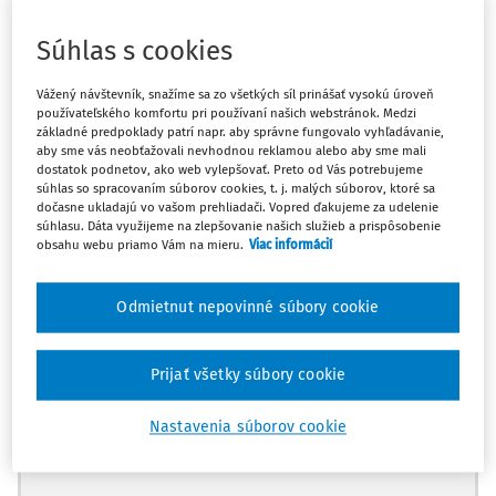
tovaru. DPH z celej hodnoty vozidla by mala byť
vyfakturovaná pri fakturácii prvej zvýšenej splátky. To
Súhlas s cookies
znamená, že na faktúre bude celá hodnota vozidla s DPH,
ale splatná bude len časť faktúry (1. zvýšená splátka).
Vážený návštevník, snažíme sa zo všetkých síl prinášať vysokú úroveň
používateľského komfortu pri používaní našich webstránok. Medzi
Zvyšok sa bude riešiť splátkovým kalendárom, ktorý bude
základné predpoklady patrí napr. aby správne fungovalo vyhľadávanie,
bez DPH, keďže celá DPH sa zaplatila hneď prvou
aby sme vás neobťažovali nevhodnou reklamou alebo aby sme mali
faktúrou. Je táto úvaha správna?
dostatok podnetov, ako web vylepšovať. Preto od Vás potrebujeme
súhlas so spracovaním súborov cookies, t. j. malých súborov, ktoré sa
dočasne ukladajú vo vašom prehliadači. Vopred ďakujeme za udelenie
súhlasu. Dáta využijeme na zlepšovanie našich služieb a prispôsobenie
Zákon č. 222/2004 Z. z. o dani z pridanej hodnoty v z. n. p.
obsahu webu priamo Vám na mieru.
Viac informácií
(ďalej len „zákon o DPH“) v súlade so smernicou Rady
2006/112/ES z 28. novembra 2006 o spoločnom systéme
Odmietnut nepovinné súbory cookie
dane z pridanej hodnoty (ďalej aj „smernica“) stanovuje
dve hlavné kategórie zda
Prijať všetky súbory cookie
Máte predplatné?
Prihláste sa
Nastavenia súborov cookie