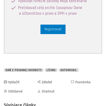
Vyskúšať funkcie záložky Moja kancelária
Prelistovať celý archív časopisov Dane
a účtovníctvo v praxi a DPH v praxi
Registrovať
DAŇ Z PRIDANEJ HODNOTY
LÍZING
AUTOMOBIL
Vytlačiť
Zdieľať
Poznámka
Obľúbené
Stiahnuť
Súvisiace články