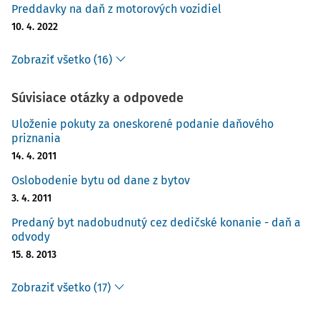
pomerne rozsiahla novela zákona o miestnych daniach.
Preddavky na daň z motorových vozidiel
Avšak aj v
prípade, že v priebehu roka 2005 bude zákon o
10. 4. 2022
miestnych daniach novelizovaný, zmeny uvedené v
novele nebudú mať vplyv na vyberanie a platenie
Zobraziť všetko (16)
miestnych daní v roku 2005, pretože podľa § 98
spoločných ustanovení zákona o miestnych daniach
Súvisiace otázky a odpovede
možno miestnu daň zaviesť, zrušiť, zmeniť sadzby a určiť
podmienky oslobodenia iba k 1. januáru nasledujúceho
Uloženie pokuty za oneskorené podanie daňového
zdaňovacieho obdobia.
priznania
14. 4. 2011
Oslobodenie bytu od dane z bytov
DAŇ Z NEHNUTEĽNOSTÍ
3. 4. 2011
Predaný byt nadobudnutý cez dedičské konanie - daň a
odvody
Pri dani z nehnuteľností je miestne príslušná obec, na
15. 8. 2013
území ktorej sa nehnuteľnosť nachádza.
Prvýkrát v zmysle
zákona o miestnych daniach môže obec zaviesť
daň
Zobraziť všetko (17)
z nehnuteľností všeobecne záväzným nariadením najskôr
1. 1. 2005. Vzhľadom na to, že ide o fakultatívnu daň, ak