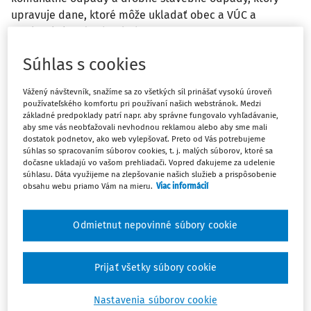
upravuje dane, ktoré môže ukladať obec a VÚC a
poplatok, ktorý vyberá obec.
Súhlas s cookies
Vážený návštevník, snažíme sa zo všetkých síl prinášať vysokú úroveň
Dňa 1. 11. 2004 nadobudol účinnosť zákon č. 582/2004 Z. z.
používateľského komfortu pri používaní našich webstránok. Medzi
o miestnych daniach a miestnom poplatku za komunálne
základné predpoklady patrí napr. aby správne fungovalo vyhľadávanie,
aby sme vás neobťažovali nevhodnou reklamou alebo aby sme mali
odpady a drobné stavebné odpady (ďalej len „zákon
dostatok podnetov, ako web vylepšovať. Preto od Vás potrebujeme
o miestnych daniach“), ktorý upravuje:
súhlas so spracovaním súborov cookies, t. j. malých súborov, ktoré sa
dočasne ukladajú vo vašom prehliadači. Vopred ďakujeme za udelenie
Dane, ktoré môže ukladať:
súhlasu. Dáta využijeme na zlepšovanie našich služieb a prispôsobenie
obsahu webu priamo Vám na mieru.
Viac informácií
Obec,
a to
daň z nehnuteľností, daň za psa, daň za
užívanie verejného priestranstva, daň za
ubytovanie, daň za predajné automaty, daň za
Odmietnut nepovinné súbory cookie
nevýherné hracie prístroje, daň za vjazd a zotrvanie
motorového vozidla v historickej časti mesta, daň
Prijať všetky súbory cookie
za jadrové zariadenia. Tieto miestne dane majú
fakultatívny charakter
, povinnými sa stávajú až ich
Nastavenia súborov cookie
zavedením vo všeobecne záväznom nariadení