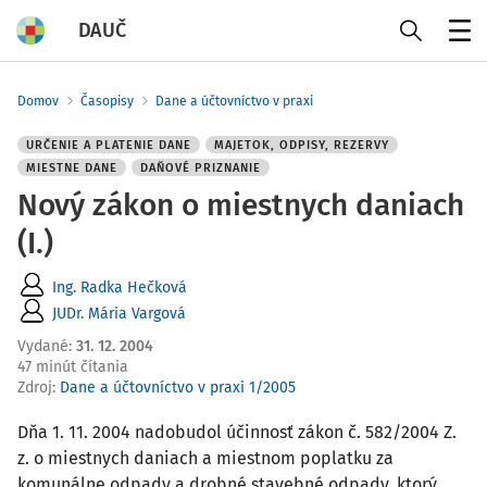
DAUČ
Menu
Domov
Časopisy
Dane a účtovníctvo v praxi
URČENIE A PLATENIE DANE
MAJETOK, ODPISY, REZERVY
MIESTNE DANE
DAŇOVÉ PRIZNANIE
Nový zákon o miestnych daniach
(I.)
Ing. Radka Hečková
JUDr. Mária Vargová
Vydané
:
31. 12. 2004
47 minút čítania
Zdroj
:
Dane a účtovníctvo v praxi 1/2005
Dňa 1. 11. 2004 nadobudol účinnosť zákon č. 582/2004 Z.
z. o miestnych daniach a miestnom poplatku za
komunálne odpady a drobné stavebné odpady, ktorý