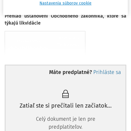
Nastavenia súborov cookie
uvádzame v tabuľke.
Prehľad ustanovení Obchodného zákonníka, ktoré sa
týkajú likvidácie
Ustanovenia
Právna forma
Obchodného
obchodnej spoločnosti
zákonníka
Všetky obchodné
§ 70 – § 75a
Máte predplatné?
Prihláste sa
spoločnosti
Verejná obchodná
§ 88 – § 92
spoločnosť
Zatiaľ ste si prečítali len začiatok...
Komanditná spoločnosť
§ 102 – § 104
Celý dokument je len pre
predplatiteľov.