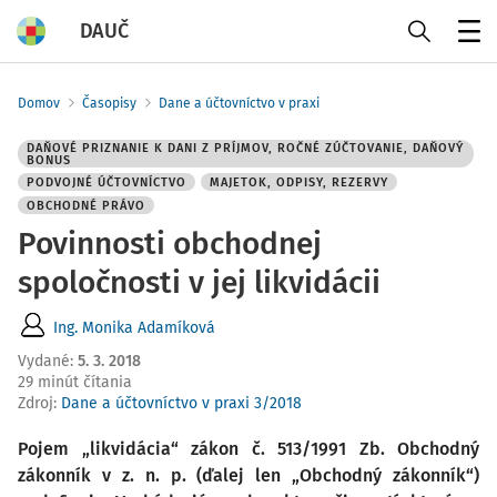
DAUČ
Menu
Domov
Časopisy
Dane a účtovníctvo v praxi
DAŇOVÉ PRIZNANIE K DANI Z PRÍJMOV, ROČNÉ ZÚČTOVANIE, DAŇOVÝ
BONUS
PODVOJNÉ ÚČTOVNÍCTVO
MAJETOK, ODPISY, REZERVY
OBCHODNÉ PRÁVO
Povinnosti obchodnej
spoločnosti v jej likvidácii
Ing. Monika Adamíková
Vydané
:
5. 3. 2018
29 minút čítania
Zdroj
:
Dane a účtovníctvo v praxi 3/2018
Pojem „likvidácia“ zákon č. 513/1991 Zb. Obchodný
zákonník v z. n. p. (ďalej len „Obchodný zákonník“)