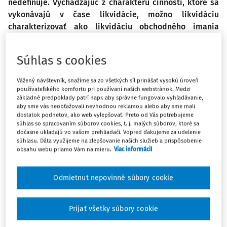
nedefinuje. Vychádzajúc z charakteru činností, ktoré sa
vykonávajú v čase likvidácie, možno likvidáciu
charakterizovať ako likvidáciu obchodného imania
spoločnosti. Obchodným imaním je podľa § 6 ods. 2
Obchodného zákonníka súbor obchodného majetku a
Súhlas s cookies
záväzkov vzniknutých podnikateľovi v súvislosti s
podnikaním. Z uvedeného vyplýva, že v likvidácii ide o
Vážený návštevník, snažíme sa zo všetkých síl prinášať vysokú úroveň
likvidáciu, resp. vysporiadanie majetku a záväzkov
používateľského komfortu pri používaní našich webstránok. Medzi
základné predpoklady patrí napr. aby správne fungovalo vyhľadávanie,
spoločnosti.
aby sme vás neobťažovali nevhodnou reklamou alebo aby sme mali
dostatok podnetov, ako web vylepšovať. Preto od Vás potrebujeme
súhlas so spracovaním súborov cookies, t. j. malých súborov, ktoré sa
dočasne ukladajú vo vašom prehliadači. Vopred ďakujeme za udelenie
Právna úprava likvidácie
súhlasu. Dáta využijeme na zlepšovanie našich služieb a prispôsobenie
obsahu webu priamo Vám na mieru.
Viac informácií
Proces likvidácie obchodnej spoločnosti upravujú
ustanovenia § 70 až § 75a Obchodného zákonníka a
Odmietnut nepovinné súbory cookie
ustanovenia podľa jednotlivých právnych foriem
obchodných spoločností (ďalej aj „spoločnosť“ alebo
Prijať všetky súbory cookie
„účtovná jednotka“). Prehľad jednotlivých ustanovení
Obchodného zákonníka, ktoré sa týkajú likvidácie,