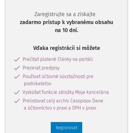
Spoločnosť s ručením
§ 151 – § 153
obmedzeným
Zaregistrujte sa a získajte
zadarmo prístup k vybranému obsahu
na 10 dní.
Akciová spoločnosť
§ 218 – § 220a
Vďaka registrácii si môžete
Družstvo
§ 254 – § 259
Prečítať platené články na portáli
Prezerať predpisy
Používať účtovné súvzťažnosti pre
Vstup spoločnosti do likvidácie
podnikateľov
Spoločnosť vstupuje do likvidácie ku dňu svojho zrušenia,
Vyskúšať funkcie záložky Moja kancelária
pričom je potrebné upozorniť na nasledovné skutočnosti:
Prelistovať celý archív časopisov Dane
a účtovníctvo v praxi a DPH v praxi
Vstup spoločnosti do likvidácie sa zapisuje do
obchodného registra, spoločnosť používa obchodné
meno s dodatkom „v likvidácii“.
Registrovať
Zápisom vstupu spoločnosti do likvidácie v obchodnom