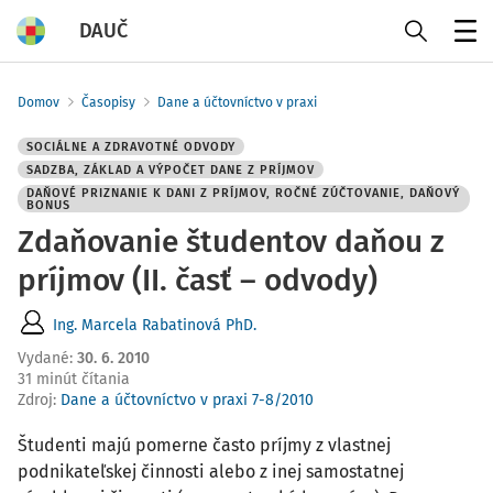
DAUČ
Menu
Domov
Časopisy
Dane a účtovníctvo v praxi
SOCIÁLNE A ZDRAVOTNÉ ODVODY
SADZBA, ZÁKLAD A VÝPOČET DANE Z PRÍJMOV
DAŇOVÉ PRIZNANIE K DANI Z PRÍJMOV, ROČNÉ ZÚČTOVANIE, DAŇOVÝ
BONUS
Zdaňovanie študentov daňou z
príjmov (II. časť – odvody)
Ing. Marcela Rabatinová PhD.
Vydané
:
30. 6. 2010
31 minút čítania
Zdroj
:
Dane a účtovníctvo v praxi 7-8/2010
Študenti majú pomerne často príjmy z vlastnej
podnikateľskej činnosti alebo z inej samostatnej