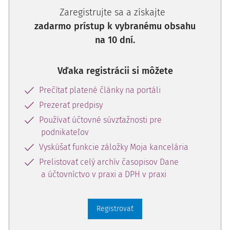
nemajú uzatvorený pracovný pomer) môžu odvody na
Zaregistrujte sa a získajte
sociálne poistenie platiť dobrovoľne podľa
§ 14 ods. 2
a
§
zadarmo prístup k vybranému obsahu
15 ods. 4 zákona č. 461/2003 Z. z.
o sociálnom poistení v z.
na 10 dní.
n. p. (ďalej iba „ZSP“) alebo ho môžu dodatočne doplatiť
po skončení štúdia, keď sa zamestnajú podľa
§ 142 ods. 3
ZSP
. Ak sa študent zamestná už počas štúdia (uzatvorí
Vďaka registrácii si môžete
pracovný pomer bez ohľadu na jeho dĺžku), platí poistné
Prečítať platené články na portáli
na sociálne poistenie tak, ako každý zamestnanec. Na
Prezerať predpisy
dohody vykonávané študentom mimo pracovného pomeru
sa platenie zdravotného ani sociálneho poistného
Používať účtovné súvzťažnosti pre
nevzťahuje.
podnikateľov
Vyskúšať funkcie záložky Moja kancelária
V súčasnosti štát platí za študentov iba poistné na
Prelistovať celý archív časopisov Dane
verejné zdravotné poistenie
(aj za študentov VŠ – dennej
a účtovníctvo v praxi a DPH v praxi
formy štúdia), ak spĺňajú štatút nezaopatreného dieťaťa
podľa
§ 11 ods. 8 písm. a)
zákona č. 580/2004 Z. z.
o zdravotnom poistení v z. n. p. (ďalej iba „ZZP“).
Registrovať
Za určitých podmienok
štát platí poistné na verejné