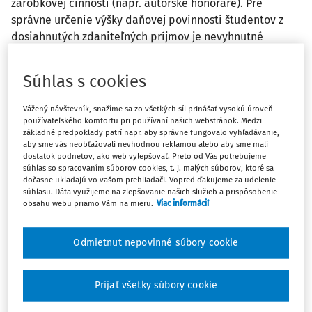
zárobkovej činnosti (napr. autorské honoráre). Pre
správne určenie výšky daňovej povinnosti študentov z
dosiahnutých zdaniteľných príjmov je nevyhnutné
poznať, za akých podmienok študentovi vzniká povinnosť
platiť odvody na zdravotné a sociálne poistenie, resp.
Súhlas s cookies
dokedy za študenta platí odvody štát. Príspevok je
pokračovaním prvej časti, ktorú sme uverejnili v čísle
Vážený návštevník, snažíme sa zo všetkých síl prinášať vysokú úroveň
5/2010.
používateľského komfortu pri používaní našich webstránok. Medzi
základné predpoklady patrí napr. aby správne fungovalo vyhľadávanie,
aby sme vás neobťažovali nevhodnou reklamou alebo aby sme mali
dostatok podnetov, ako web vylepšovať. Preto od Vás potrebujeme
(pokračovanie z č. 5/2010 –
1. časť
článku)
súhlas so spracovaním súborov cookies, t. j. malých súborov, ktoré sa
dočasne ukladajú vo vašom prehliadači. Vopred ďakujeme za udelenie
Z pohľadu zákona č.
595/2003 Z. z.
o dani z príjmov v z. n. p.
súhlasu. Dáta využijeme na zlepšovanie našich služieb a prispôsobenie
(ďalej iba „ZDP“)
majú študenti pri zdaňovaní svojich
obsahu webu priamo Vám na mieru.
Viac informácií
príjmov rovnaké postavenie ako ostatné fyzické osoby
(FO)
.
Odmietnut nepovinné súbory cookie
Študenti okrem príjmov zo závislej činnosti podľa
§ 5 ZDP
(napr. príjmy na dohodu alebo na základe pracovného
Prijať všetky súbory cookie
pomeru), ktoré sa zdaňujú buď preddavkom na daň alebo