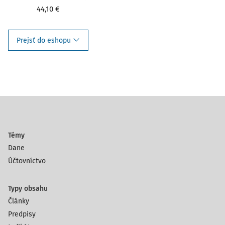
44,10 €
Prejsť do eshopu
Témy
Dane
Účtovníctvo
Typy obsahu
Články
Predpisy