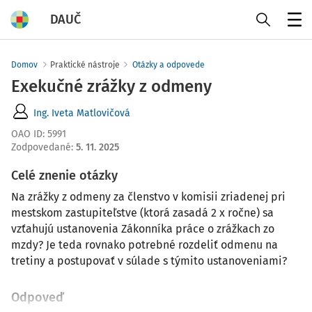
DAUČ
Menu
Domov
Praktické nástroje
Otázky a odpovede
Exekučné zrážky z odmeny
Ing. Iveta Matlovičová
OAO ID
:
5991
Zodpovedané
:
5. 11. 2025
Celé znenie otázky
Na zrážky z odmeny za členstvo v komisii zriadenej pri
mestskom zastupiteľstve (ktorá zasadá 2 x ročne) sa
vzťahujú ustanovenia Zákonníka práce o zrážkach zo
mzdy? Je teda rovnako potrebné rozdeliť odmenu na
tretiny a postupovať v súlade s týmito ustanoveniami?
Odpoveď