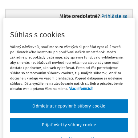
Máte predplatné?
Prihláste sa
Súhlas s cookies
Vážený návštevník, snažíme sa zo všetkých síl prinášať vysokú úroveň
Zatiaľ ste si prečítali len začiatok...
používateľského komfortu pri používaní našich webstránok. Medzi
základné predpoklady patrí napr. aby správne fungovalo vyhľadávanie,
aby sme vás neobťažovali nevhodnou reklamou alebo aby sme mali
Celý dokument je len pre predplatiteľov.
dostatok podnetov, ako web vylepšovať. Preto od Vás potrebujeme
súhlas so spracovaním súborov cookies, t. j. malých súborov, ktoré sa
dočasne ukladajú vo vašom prehliadači. Vopred ďakujeme za udelenie
Zaregistrujte sa a získajte
súhlasu. Dáta využijeme na zlepšovanie našich služieb a prispôsobenie
obsahu webu priamo Vám na mieru.
Viac informácií
zadarmo prístup k vybranému obsahu na
10 dní.
Odmietnut nepovinné súbory cookie
Vďaka registrácii si môžete
Prijať všetky súbory cookie
Prečítať platené články na portáli
Prezerať predpisy