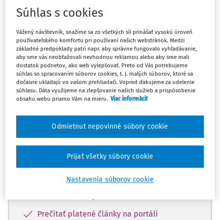
Odpoveď
Súhlas s cookies
Vážený návštevník, snažíme sa zo všetkých síl prinášať vysokú úroveň
Máte predplatné?
Prihláste sa
používateľského komfortu pri používaní našich webstránok. Medzi
základné predpoklady patrí napr. aby správne fungovalo vyhľadávanie,
aby sme vás neobťažovali nevhodnou reklamou alebo aby sme mali
dostatok podnetov, ako web vylepšovať. Preto od Vás potrebujeme
súhlas so spracovaním súborov cookies, t. j. malých súborov, ktoré sa
dočasne ukladajú vo vašom prehliadači. Vopred ďakujeme za udelenie
súhlasu. Dáta využijeme na zlepšovanie našich služieb a prispôsobenie
Zatiaľ ste si prečítali len začiatok...
obsahu webu priamo Vám na mieru.
Viac informácií
Celý dokument je len pre predplatiteľov.
Odmietnut nepovinné súbory cookie
Zaregistrujte sa a získajte
zadarmo prístup k vybranému obsahu na
Prijať všetky súbory cookie
10 dní.
Nastavenia súborov cookie
Vďaka registrácii si môžete
Prečítať platené články na portáli