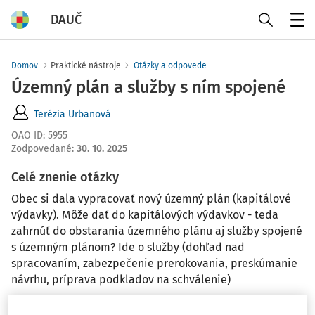
DAUČ
Menu
Domov
Praktické nástroje
Otázky a odpovede
Územný plán a služby s ním spojené
Terézia Urbanová
OAO ID
:
5955
Zodpovedané
:
30. 10. 2025
Celé znenie otázky
Obec si dala vypracovať nový územný plán (kapitálové
výdavky). Môže dať do kapitálových výdavkov - teda
zahrnúť do obstarania územného plánu aj služby spojené
s územným plánom? Ide o služby (dohľad nad
spracovaním, zabezpečenie prerokovania, preskúmanie
návrhu, príprava podkladov na schválenie)