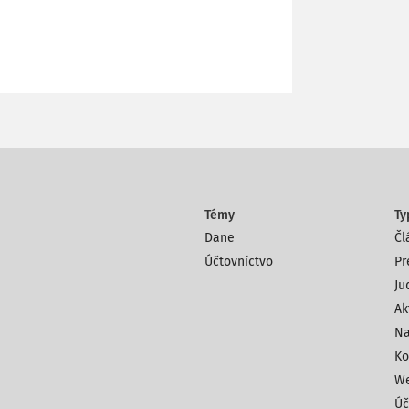
Témy
Ty
Dane
Čl
Účtovníctvo
Pr
Ju
Ak
Na
Ko
We
Úč