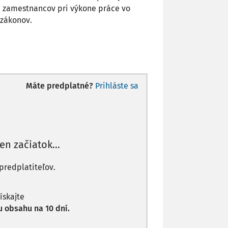
h zamestnancov pri výkone práce vo
 zákonov.
Máte predplatné?
Prihláste sa
len začiatok...
predplatiteľov.
získajte
 obsahu na 10 dní.