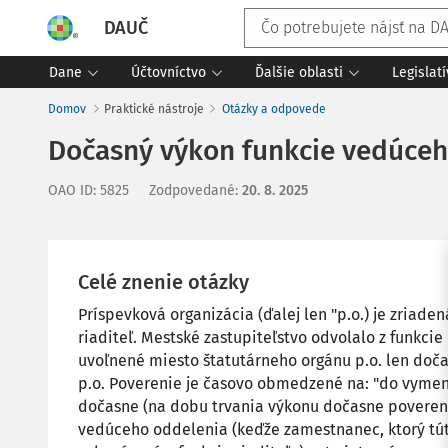
DAUČ
Dane
Účtovníctvo
Ďalšie oblasti
Legislat
Domov
Praktické nástroje
Otázky a odpovede
Dočasný výkon funkcie vedúce
OAO ID
:
5825
Zodpovedané
:
20. 8. 2025
Celé znenie otázky
Príspevková organizácia (ďalej len "p.o.) je zriad
riaditeľ. Mestské zastupiteľstvo odvolalo z funkcie 
uvoľnené miesto štatutárneho orgánu p.o. len do
p.o. Poverenie je časovo obmedzené na: "do vymeno
dočasne (na dobu trvania výkonu dočasne poverené
vedúceho oddelenia (keďže zamestnanec, ktorý tú