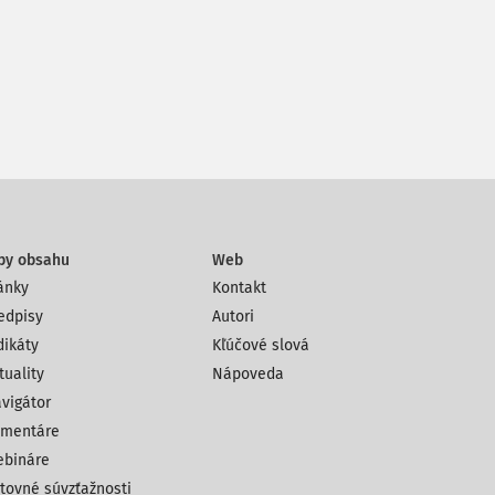
py obsahu
Web
ánky
Kontakt
edpisy
Autori
dikáty
Kľúčové slová
tuality
Nápoveda
vigátor
mentáre
bináre
tovné súvzťažnosti