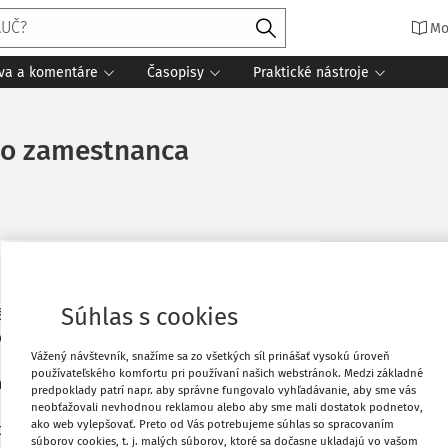
Mo
íva a komentáre
Časopisy
Praktické nástroje
ho zamestnanca
Obľúbené
Súhlas s cookies
ená mestom. Štatutárnym orgánom p.o. je
doterajšieho riaditeľa p.o. a na
Stiahnuť
Vážený návštevník, snažíme sa zo všetkých síl prinášať vysokú úroveň
časne poverilo vedúceho zamestnanca
používateľského komfortu pri používaní našich webstránok. Medzi základné
vania nového riaditeľa". P.o. chce
predpoklady patrí napr. aby správne fungovalo vyhľadávanie, aby sme vás
Vytlačiť
ho riaditeľa) obsadiť funkciu
neobťažovali nevhodnou reklamou alebo aby sme mali dostatok podnetov,
ako web vylepšovať. Preto od Vás potrebujeme súhlas so spracovaním
to funkciu vykonával bol povereným
súborov cookies, t. j. malých súborov, ktoré sa dočasne ukladajú vo vašom