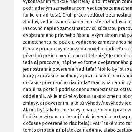
vykonávaním funkcie riaditeľa), a to interným zam
podriadeným zamestnancom vedúceho zamestnanc
funkcie riaditeľa). Druh práce vedúceho zamestn
zhodný, vedúci zamestnanec má isté rozhodovacie 
Pracovné náplne zamestnancov sú súčasťou praco
dvojstranného právneho úkonu. Akým aktom má p.o
zamestnanca na pozíciu vedúceho zamestnanca na 
(teda v prípade vymenovania nového riaditeľa sa d
pôvodnú pozíciu vedúceho oddelenia)? Je nutné pr
teda aj pracovnej náplne vo forme dvojstranného 
jednostranné poverenie riaditeľa? Mohlo by ísť i
ktorý je dočasne uvoľnený z pozície vedúceho zam
dočasne povereného riaditeľa? Pracovná náplň by s
náplň na pozícii podriadeného zamestnanca ostáv
oddelenia. Ak je možné vykonať takúto zmenu obom
zmluvy, aj poverením, aké sú výhody/nevýhody jed
Ak má byť takáto zmena vykonaná zmenou pracovn
limitácia výkonu dočasnej funkcie vedúceho (napr.
dočasne povereného riaditeľa)? Patrí takémuto 
tomto prípade príplatok za riadenie, alebo zastu