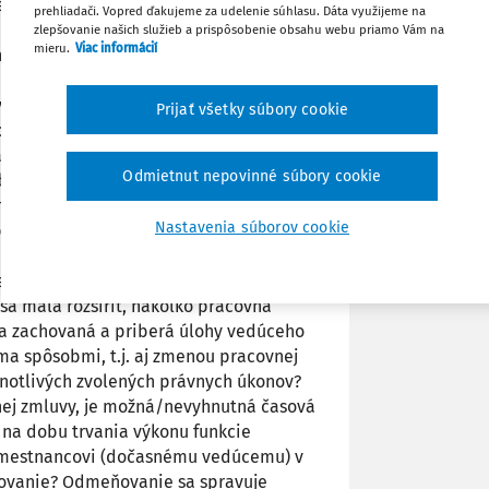
estnancom, ktorý bol doposiaľ
prehliadači. Vopred ďakujeme za udelenie súhlasu. Dáta využijeme na
Zdieľať
a (v súčasnosti povereného vedením
zlepšovanie našich služieb a prispôsobenie obsahu webu priamo Vám na
mieru.
Viac informácií
anca a podriadeného zamestnanca je
a koordinovacie úlohy navyše.
Poznámka
vnej zmluvy a majú povahu
Prijať všetky súbory cookie
. ustanoviť aktuálne podriadeného
dobu trvania výkonu funkcie riaditeľa
Odmietnut nepovinné súbory cookie
očasne poverený riaditeľ vráti na svoju
istúpiť k zmene pracovnej zmluvy a
Nastavenia súborov cookie
právneho úkonu alebo stačí
ba o zastupovanie vedúceho oddelenia,
estnanca nakoľko vykonáva funkciu
a mala rozšíriť, nakoľko pracovná
a zachovaná a priberá úlohy vedúceho
a spôsobmi, t.j. aj zmenou pracovnej
notlivých zvolených právnych úkonov?
ej zmluvy, je možná/nevyhnutná časová
 na dobu trvania výkonu funkcie
zamestnancovi (dočasnému vedúcemu) v
povanie? Odmeňovanie sa spravuje