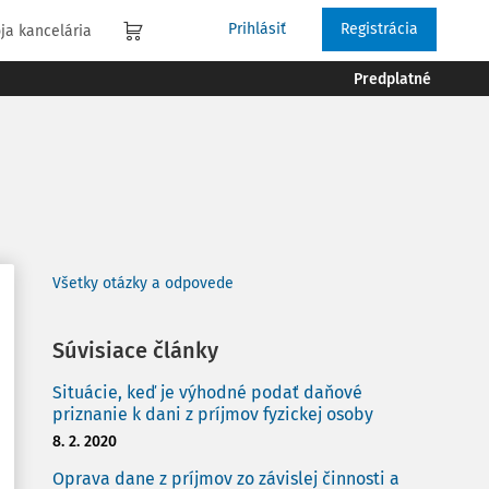
Prihlásiť
Registrácia
ja kancelária
Predplatné
Všetky otázky a odpovede
Súvisiace články
Situácie, keď je výhodné podať daňové
priznanie k dani z príjmov fyzickej osoby
8. 2. 2020
Oprava dane z príjmov zo závislej činnosti a