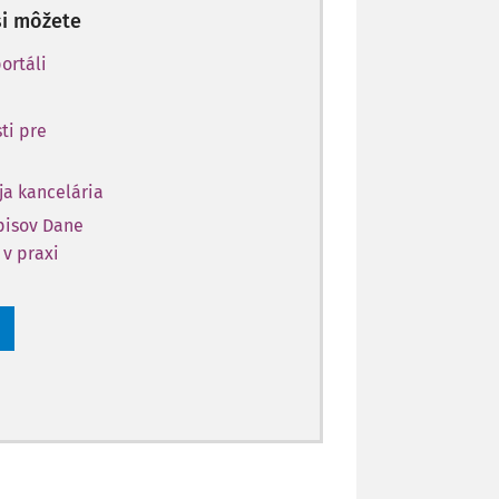
si môžete
ortáli
ti pre
ja kancelária
opisov Dane
 v praxi