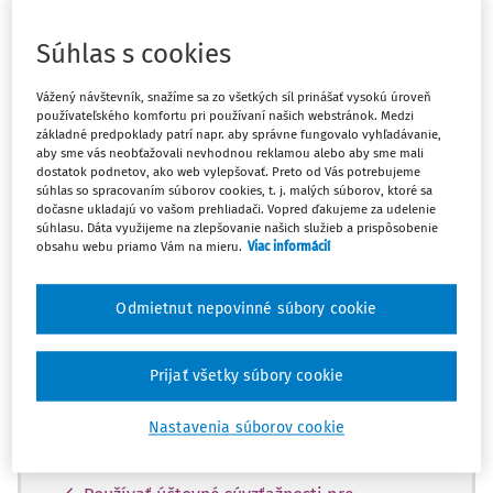
Máte predplatné?
Prihláste sa
Súhlas s cookies
Vážený návštevník, snažíme sa zo všetkých síl prinášať vysokú úroveň
používateľského komfortu pri používaní našich webstránok. Medzi
základné predpoklady patrí napr. aby správne fungovalo vyhľadávanie,
aby sme vás neobťažovali nevhodnou reklamou alebo aby sme mali
Zatiaľ ste si prečítali len začiatok...
dostatok podnetov, ako web vylepšovať. Preto od Vás potrebujeme
súhlas so spracovaním súborov cookies, t. j. malých súborov, ktoré sa
Celý dokument je len pre predplatiteľov.
dočasne ukladajú vo vašom prehliadači. Vopred ďakujeme za udelenie
súhlasu. Dáta využijeme na zlepšovanie našich služieb a prispôsobenie
obsahu webu priamo Vám na mieru.
Viac informácií
Zaregistrujte sa a získajte
zadarmo prístup k vybranému obsahu na
Odmietnut nepovinné súbory cookie
10 dní.
Prijať všetky súbory cookie
Vďaka registrácii si môžete
Prečítať platené články na portáli
Nastavenia súborov cookie
Prezerať predpisy