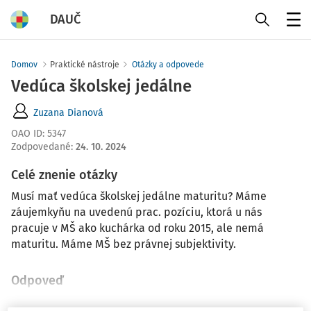
DAUČ
Menu
Domov
Praktické nástroje
Otázky a odpovede
Vedúca školskej jedálne
Zuzana Dianová
OAO ID
:
5347
Zodpovedané
:
24. 10. 2024
Celé znenie otázky
Musí mať vedúca školskej jedálne maturitu? Máme
záujemkyňu na uvedenú prac. pozíciu, ktorá u nás
pracuje v MŠ ako kuchárka od roku 2015, ale nemá
maturitu. Máme MŠ bez právnej subjektivity.
Odpoveď