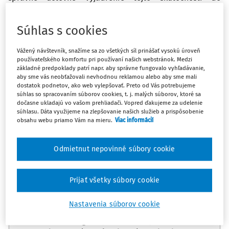
„účtovných kníh“ roku 2020 (nie sú ešte definitívne
uzavreté) ? Účtovať rezervu na záručné opravy s účtom
Súhlas s cookies
548 alebo použiť účet 042 (snaha presne vyčísliť náklady
na hmotnú časť vývoja) ?
Vážený návštevník, snažíme sa zo všetkých síl prinášať vysokú úroveň
používateľského komfortu pri používaní našich webstránok. Medzi
základné predpoklady patrí napr. aby správne fungovalo vyhľadávanie,
Odpoveď
aby sme vás neobťažovali nevhodnou reklamou alebo aby sme mali
dostatok podnetov, ako web vylepšovať. Preto od Vás potrebujeme
súhlas so spracovaním súborov cookies, t. j. malých súborov, ktoré sa
dočasne ukladajú vo vašom prehliadači. Vopred ďakujeme za udelenie
Máte predplatné?
Prihláste sa
súhlasu. Dáta využijeme na zlepšovanie našich služieb a prispôsobenie
obsahu webu priamo Vám na mieru.
Viac informácií
Odmietnut nepovinné súbory cookie
Zatiaľ ste si prečítali len začiatok...
Prijať všetky súbory cookie
Celý dokument je len pre predplatiteľov.
Nastavenia súborov cookie
Zaregistrujte sa a získajte