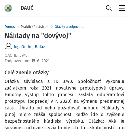
DAUČ
Menu
Domov
Praktické nástroje
Otázky a odpovede
Náklady na "dovývoj"
Ing. Ondrej Baláž
OAO ID
:
3943
Zodpovedané
:
15. 6. 2021
Celé znenie otázky
Otázka súvisiaca s ID 3740: Spoločnosť vykonala
začiatkom roka 2021 inovatívne prototypové úpravy.
Hmotný výstup tohto procesu zaslala odberateľovi
prototypu (odpredaj v r. 2020) na výmenu predmetnej
časti. Úhradu od neho požadovať nebude. Náklady v
plnej miere znáša spoločnosť, keďže ide o zvýšenie
bezpečnostného hľadiska výrobku. Otázka: Aké je
správne účtovné vyjadrenie tejto skutočnosti do