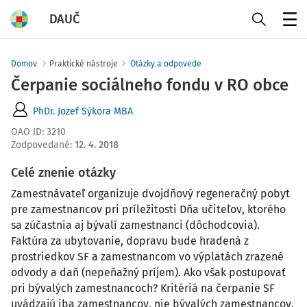
DAUČ
Menu
Domov
Praktické nástroje
Otázky a odpovede
Čerpanie sociálneho fondu v RO obce
PhDr. Jozef Sýkora MBA
OAO ID
:
3210
Zodpovedané
:
12. 4. 2018
Celé znenie otázky
Zamestnávateľ organizuje dvojdňový regeneračný pobyt
pre zamestnancov pri príležitosti Dňa učiteľov, ktorého
sa zúčastnia aj bývalí zamestnanci (dôchodcovia).
Faktúra za ubytovanie, dopravu bude hradená z
prostriedkov SF a zamestnancom vo výplatách zrazené
odvody a daň (nepeňažný príjem). Ako však postupovať
pri bývalých zamestnancoch? Kritériá na čerpanie SF
uvádzajú iba zamestnancov, nie bývalých zamestnancov.