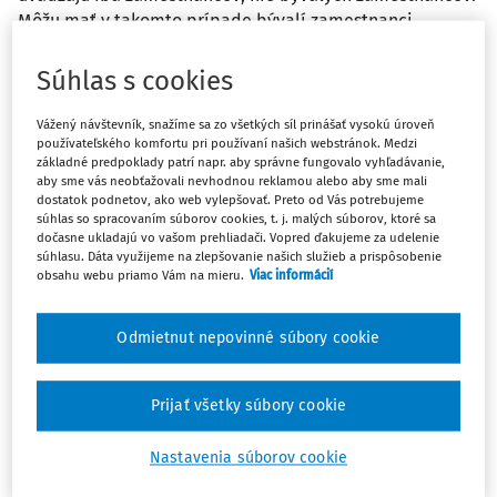
Môžu mať v takomto prípade bývalí zamestnanci
príspevok (nepeňažný) zo sociálneho fondu? Ďakujem.
Súhlas s cookies
Odpoveď
Vážený návštevník, snažíme sa zo všetkých síl prinášať vysokú úroveň
používateľského komfortu pri používaní našich webstránok. Medzi
základné predpoklady patrí napr. aby správne fungovalo vyhľadávanie,
aby sme vás neobťažovali nevhodnou reklamou alebo aby sme mali
Máte predplatné?
Prihláste sa
dostatok podnetov, ako web vylepšovať. Preto od Vás potrebujeme
súhlas so spracovaním súborov cookies, t. j. malých súborov, ktoré sa
dočasne ukladajú vo vašom prehliadači. Vopred ďakujeme za udelenie
súhlasu. Dáta využijeme na zlepšovanie našich služieb a prispôsobenie
obsahu webu priamo Vám na mieru.
Viac informácií
Zatiaľ ste si prečítali len začiatok...
Odmietnut nepovinné súbory cookie
Celý dokument je len pre predplatiteľov.
Prijať všetky súbory cookie
Zaregistrujte sa a získajte
zadarmo prístup k vybranému obsahu na
Nastavenia súborov cookie
10 dní.