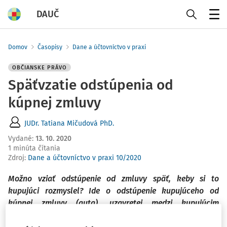
DAUČ
Menu
Domov
Časopisy
Dane a účtovníctvo v praxi
OBČIANSKE PRÁVO
Späťvzatie odstúpenia od
kúpnej zmluvy
JUDr. Tatiana Mičudová PhD.
Vydané
:
13. 10. 2020
1 minúta čítania
Zdroj
:
Dane a účtovníctvo v praxi 10/2020
Možno vziať odstúpenie od zmluvy späť, keby si to
kupujúci rozmyslel? Ide o odstúpenie kupujúceho od
kúpnej zmluvy (auta), uzavretej medzi kupujúcim
(spotrebiteľom) a predávajúcim (podnikateľom) podľa