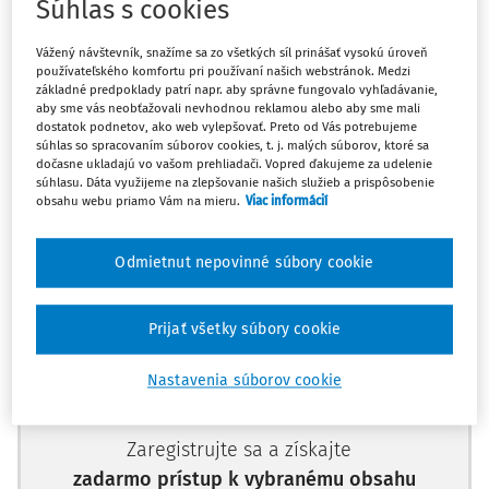
zákona č. 513/1991 Zb. Obchodný zákonník v z. n. p., ktoré
Súhlas s cookies
bolo doručené predávajúcemu.
Vážený návštevník, snažíme sa zo všetkých síl prinášať vysokú úroveň
používateľského komfortu pri používaní našich webstránok. Medzi
Odstúpe
základné predpoklady patrí napr. aby správne fungovalo vyhľadávanie,
aby sme vás neobťažovali nevhodnou reklamou alebo aby sme mali
dostatok podnetov, ako web vylepšovať. Preto od Vás potrebujeme
súhlas so spracovaním súborov cookies, t. j. malých súborov, ktoré sa
dočasne ukladajú vo vašom prehliadači. Vopred ďakujeme za udelenie
Máte predplatné?
Prihláste sa
súhlasu. Dáta využijeme na zlepšovanie našich služieb a prispôsobenie
obsahu webu priamo Vám na mieru.
Viac informácií
Odmietnut nepovinné súbory cookie
Zatiaľ ste si prečítali len začiatok...
Prijať všetky súbory cookie
Celý dokument je len pre
predplatiteľov.
Nastavenia súborov cookie
Zaregistrujte sa a získajte
zadarmo prístup k vybranému obsahu