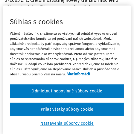
3/2005 Z. z. Cieľom ostatnej novely transformačného
zákona je dokončiť proces transformácie
poľnohospodárskych družstiev.
Súhlas s cookies
Vážený návštevník, snažíme sa zo všetkých síl prinášať vysokú úroveň
používateľského komfortu pri používaní našich webstránok. Medzi
Dňa 1. 2. 2005 nadobudla účinnosť novela zákona č.
základné predpoklady patrí napr. aby správne fungovalo vyhľadávanie,
42/1992 Zb. o úprave majetkových vzťahov a vyporiadaní
aby sme vás neobťažovali nevhodnou reklamou alebo aby sme mali
dostatok podnetov, ako web vylepšovať. Preto od Vás potrebujeme
majetkových nárokov v družstvách v znení neskorších
súhlas so spracovaním súborov cookies, t. j. malých súborov, ktoré sa
predpisov (ďalej len „transformačný zákon“), ktorá vyšla
dočasne ukladajú vo vašom prehliadači. Vopred ďakujeme za udelenie
súhlasu. Dáta využijeme na zlepšovanie našich služieb a prispôsobenie
v Zbierke zákonov pod číslom 3/2005 Z. z. Cieľom ostatnej
obsahu webu priamo Vám na mieru.
Viac informácií
novely transformačného zákona je dokončiť proces
transformácie poľnohospodárskych družstiev.
Odmietnut nepovinné súbory cookie
Transformácia poľnohospodárskych družstiev sa
realizovala v zmysle § 12 transformačného zákona
Prijať všetky súbory cookie
v jednoročnej zákonnej lehote. Základom transformácie
poľnohospodárskych družstiev bolo schválenie
Nastavenia súborov cookie
transformačného projektu valným zhromaždením
oprávnených osôb. Družstvá boli následne povinné do 30