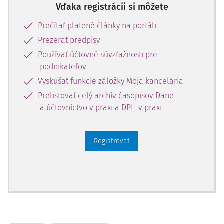
Vďaka registrácii si môžete
Väčšia časť pracujúcich a nepracujúcich členov družstiev
Prečítať platené články na portáli
premenila vypočítané majetkové podiely násled
Prezerať predpisy
Používať účtovné súvzťažnosti pre
podnikateľov
Vyskúšať funkcie záložky Moja kancelária
Prelistovať celý archív časopisov Dane
a účtovníctvo v praxi a DPH v praxi
Registrovať