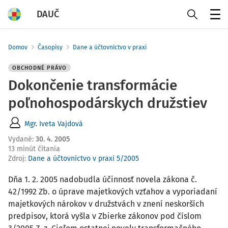
DAUČ
Menu
Domov
Časopisy
Dane a účtovníctvo v praxi
OBCHODNÉ PRÁVO
Dokončenie transformácie
poľnohospodárskych družstiev
Mgr. Iveta Vajdová
Vydané
:
30. 4. 2005
13 minút čítania
Zdroj
:
Dane a účtovníctvo v praxi 5/2005
Dňa 1. 2. 2005 nadobudla účinnosť novela zákona č.
42/1992 Zb. o úprave majetkových vzťahov a vyporiadaní
majetkových nárokov v družstvách v znení neskorších
predpisov, ktorá vyšla v Zbierke zákonov pod číslom