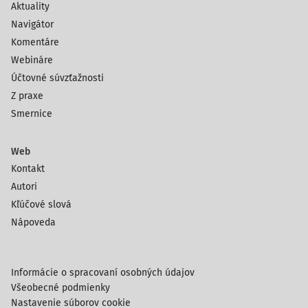
Aktuality
Navigátor
Rezervný fond
neplatí;
Komentáre
solidarity
ak je
Webináre
dobrovoľne
Účtovné súvzťažnosti
dôchodkovo
Z praxe
poistenou
Smernice
osobou je
povinný
platiť 4,75 %
Web
z VZ
Kontakt
najmenej zo
Autori
sumy 477 €
Kľúčové slová
mesačne, t.
Nápoveda
j. 22,65 €
v úhrne
najviac zo
Informácie o spracovaní osobných údajov
sumy 6 678
Všeobecné podmienky
€ mesačne,
Nastavenie súborov cookie