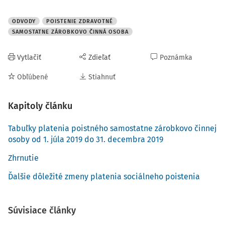
1
sporiteľ
13,25 % (+
ODVODY
POISTENIE ZDRAVOTNÉ
4,75 %)
z VZ
SAMOSTATNE ZÁROBKOVO ČINNÁ OSOBA
najmenej zo
sumy 477 €
Vytlačiť
Zdieľať
Poznámka
mesačne, t.
j. 63,20 € (+
Obľúbené
Stiahnuť
22,65 €)
v úhrne
Kapitoly článku
najviac zo
sumy 6 678
Tabuľky platenia poistného samostatne zárobkovo činnej
€ mesačne,
osoby od 1. júla 2019 do 31. decembra 2019
t. j. 884,83 €
(+ 317,20 €)
Zhrnutie
Ďalšie dôležité zmeny platenia sociálneho poistenia
Invalidné
neplatí;
poistenie
môže platiť
dobrovoľne
Súvisiace články
6 % z VZ