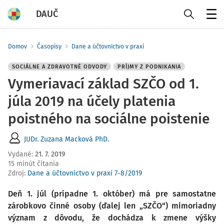
DAUČ
Menu
Domov
Časopisy
Dane a účtovníctvo v praxi
SOCIÁLNE A ZDRAVOTNÉ ODVODY
PRÍJMY Z PODNIKANIA
Vymeriavací základ SZČO od 1.
júla 2019 na účely platenia
poistného na sociálne poistenie
JUDr. Zuzana Macková PhD.
Vydané
:
21. 7. 2019
15 minút čítania
Zdroj
:
Dane a účtovníctvo v praxi 7-8/2019
Deň 1. júl (prípadne 1. október) má pre samostatne
zárobkovo činné osoby (ďalej len „SZČO“) mimoriadny
význam z dôvodu, že dochádza k zmene výšky