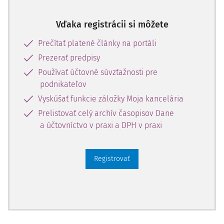
Vďaka registrácii si môžete
Starobné
neplatí;
1
poistenie
môže platiť
Prečítať platené články na portáli
dobrovoľne,
Prezerať predpisy
ak nie je
sporiteľ 18
Používať účtovné súvzťažnosti pre
% z VZ
podnikateľov
najmenej zo
Vyskúšať funkcie záložky Moja kancelária
sumy 477 €
Prelistovať celý archív časopisov Dane
mesačne, t.
a účtovníctvo v praxi a DPH v praxi
j. 85,86 €
v úhrne
najviac zo
Registrovať
sumy 6 678
€ mesačne,
t. j. 1 202,04
€
ak je