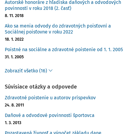
Autorské honoráre z hľadiska daňových a odvodových
najmenej zo
povinností v roku 2018 (2. časť)
sumy 477 €
8. 11. 2018
mesačne, t.
Ako sa menia odvody do zdravotných poisťovní a
j. 28,62 €
Sociálnej poisťovne v roku 2022
v úhrne
18. 1. 2022
najviac zo
Poistné na sociálne a zdravotné poistenie od 1. 1. 2005
sumy 6 678
€ mesačne,
31. 1. 2005
t. j. 400,68 €
Zobraziť všetko (16)
Poistenie v
neplatí;
Súvisiace otázky a odpovede
nezamestnanosti
môže platiť
dobrovoľne
Zdravotné poistenie u autorov príspevkov
2 % z VZ
24. 8. 2011
najmenej zo
Daňové a odvodové povinnosti športovca
sumy 477 €
1. 3. 2013
mesačne, t.
j. 9,54 €
Pozastavená živnosť a výpočet základu dane