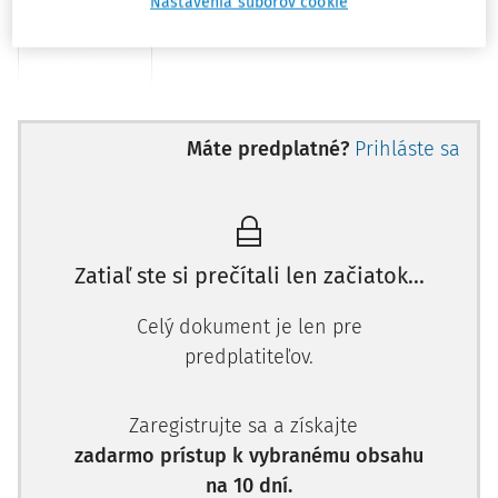
Nastavenia súborov cookie
SZČO s (hrubým ročným) príjmom
za rok 2018 nižším ako 5 724 €
a poistné od 1. 7. 2019 do 31. 12.
2019
Máte predplatné?
Prihláste sa
Nemocenské
neplatí;
poistenie
môže platiť
dobrovoľne
4,4 % z VZ
Zatiaľ ste si prečítali len začiatok...
najmenej zo
sumy 477 €
Celý dokument je len pre
mesačne, t.
j. 20,98 €
predplatiteľov.
v úhrne
najviac zo
Zaregistrujte sa a získajte
sumy 6 678
zadarmo prístup k vybranému obsahu
€ mesačne,
na 10 dní.
t. j. 293,83 €