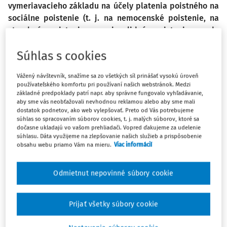
vymeriavacieho základu na účely platenia poistného na
sociálne poistenie (t. j. na nemocenské poistenie, na
starobné poistenie, na invalidné poistenie a do
rezervného fondu solidarity).
Súhlas s cookies
V tabuľkách uvádzame určenie vymeriavacieho základu
Vážený návštevník, snažíme sa zo všetkých síl prinášať vysokú úroveň
SZČO, z ktorého sa platí poistné do fondov a od 1. júla 2019
používateľského komfortu pri používaní našich webstránok. Medzi
základné predpoklady patrí napr. aby správne fungovalo vyhľadávanie,
(resp. od 1. októbra 2019) môže dôjsť k jeho zmene (t. j. k
aby sme vás neobťažovali nevhodnou reklamou alebo aby sme mali
zníženiu, resp. k zvýšeniu) na základe daňového priznania
dostatok podnetov, ako web vylepšovať. Preto od Vás potrebujeme
za kalendárny rok 2018, t. j. v závislosti od dosiahnutých
súhlas so spracovaním súborov cookies, t. j. malých súborov, ktoré sa
dočasne ukladajú vo vašom prehliadači. Vopred ďakujeme za udelenie
príjmov za kalendárny rok 2018.
súhlasu. Dáta využijeme na zlepšovanie našich služieb a prispôsobenie
obsahu webu priamo Vám na mieru.
Viac informácií
Tabuľky platenia poistného
Odmietnut nepovinné súbory cookie
samostatne zárobkovo činnej osoby
od 1. júla 2019 do 31. decembra 2019
Prijať všetky súbory cookie
Tabuľka č. 1: