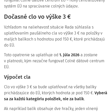
fungovať Colné dátové centrum EÚ – nový centralizovaný
systém EÚ na spracúvanie colných údajov.
Dočasné clo vo výške 3 €
Vzhľadom na naliehavosť situácie Rada súhlasila s
uplatňovaním paušálneho cla vo výške 3 € na položky v
malých balíkoch s hodnotou pod 150 €, ktoré prichádzajú
do EÚ.
Toto opatrenie sa uplatňuje od
1. júla 2026
a zostane
v platnosti, kým nezačne fungovať Colné dátové centrum
EÚ.
Výpočet cla
Clo vo výške 3 € sa bude uplatňovať na všetky balíky
prichádzajúce do EÚ, ktorých hodnota je pod 150 €.
Vyberá
sa za každú kategóriu položiek, nie za balík
.
Ak napríklad balík obsahuje dve hračky, jeden vlnený