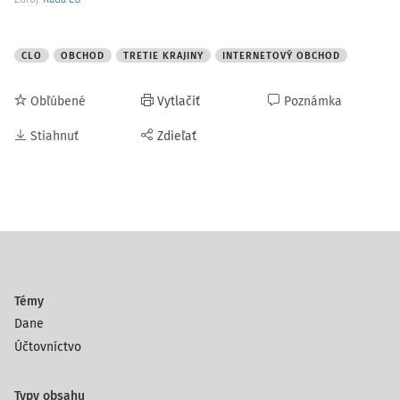
CLO
OBCHOD
TRETIE KRAJINY
INTERNETOVÝ OBCHOD
Obľúbené
Vytlačiť
Poznámka
Stiahnuť
Zdieľať
Témy
Dane
Účtovníctvo
Typy obsahu