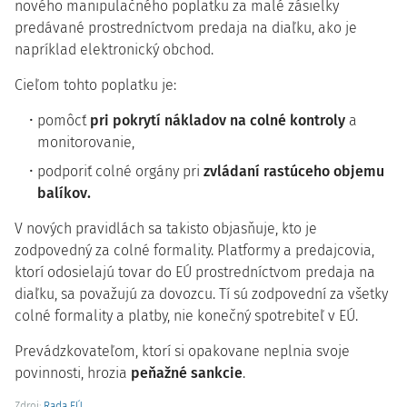
nového manipulačného poplatku za malé zásielky
predávané prostredníctvom predaja na diaľku, ako je
napríklad elektronický obchod.
Cieľom tohto poplatku je:
pomôcť
pri pokrytí nákladov na colné kontroly
a
monitorovanie,
podporiť colné orgány pri
zvládaní rastúceho objemu
balíkov.
V nových pravidlách sa takisto objasňuje, kto je
zodpovedný za colné formality. Platformy a predajcovia,
ktorí odosielajú tovar do EÚ prostredníctvom predaja na
diaľku, sa považujú za dovozcu. Tí sú zodpovední za všetky
colné formality a platby, nie konečný spotrebiteľ v EÚ.
Prevádzkovateľom, ktorí si opakovane neplnia svoje
povinnosti, hrozia
peňažné sankcie
.
Zdroj:
Rada EÚ