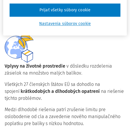
Prijať všetky súbory cookie
Riziká pre spotrebiteľov
vrátane nebezpečných alebo
Nastavenia súborov cookie
nevyhovujúcich výrobkov prichádzajúcich na trh.
Vplyvy na životné prostredie
v dôsledku rozdelenia
zásielok na množstvo malých balíkov.
Všetkých 27 členských štátov EÚ sa dohodlo na
spojení
krátkodobých a dlhodobých opatrení
na riešenie
týchto problémov.
Medzi dlhodobé riešenia patrí zrušenie limitu pre
oslobodenie od cla a zavedenie nového manipulačného
poplatku pre balíky s nízkou hodnotou.