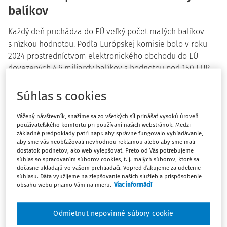
balíkov
Každý deň prichádza do EÚ veľký počet malých balíkov
s nízkou hodnotou. Podľa Európskej komisie bolo v roku
2024 prostredníctvom elektronického obchodu do EÚ
dovezených 4,6 miliardy balíkov s hodnotou pod 150 EUR,
pričom
91 % týchto zásielok pochádzalo z Číny
.
Súhlas s cookies
Tento rýchly rast vyvinul tlak na colné orgány a spôsobil
tri
kľúčové problémy
.
Vážený návštevník, snažíme sa zo všetkých síl prinášať vysokú úroveň
používateľského komfortu pri používaní našich webstránok. Medzi
základné predpoklady patrí napr. aby správne fungovalo vyhľadávanie,
aby sme vás neobťažovali nevhodnou reklamou alebo aby sme mali
dostatok podnetov, ako web vylepšovať. Preto od Vás potrebujeme
súhlas so spracovaním súborov cookies, t. j. malých súborov, ktoré sa
dočasne ukladajú vo vašom prehliadači. Vopred ďakujeme za udelenie
Nekalá hospodárska súťaž pre podniky z EÚ
, keďže
súhlasu. Dáta využijeme na zlepšovanie našich služieb a prispôsobenie
obsahu webu priamo Vám na mieru.
Viac informácií
niektorí predajcovia z krajín mimo EÚ obchádzajú clá.
Odmietnut nepovinné súbory cookie