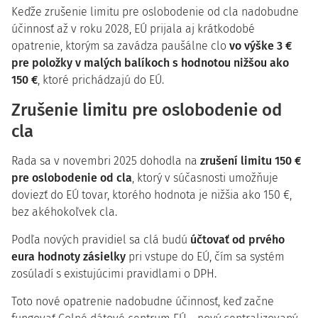
Keďže zrušenie limitu pre oslobodenie od cla nadobudne
účinnosť až v roku 2028, EÚ prijala aj krátkodobé
opatrenie, ktorým sa zavádza paušálne clo
vo výške 3 €
pre položky v malých balíkoch s hodnotou nižšou ako
150 €
, ktoré prichádzajú do EÚ.
Zrušenie limitu pre oslobodenie od
cla
Rada sa v novembri 2025 dohodla na
zrušení limitu 150 €
pre oslobodenie od cla
, ktorý v súčasnosti umožňuje
doviezť do EÚ tovar, ktorého hodnota je nižšia ako 150 €,
bez akéhokoľvek cla.
Podľa nových pravidiel sa clá budú
účtovať od prvého
eura hodnoty zásielky
pri vstupe do EÚ, čím sa systém
zosúladí s existujúcimi pravidlami o DPH.
Toto nové opatrenie nadobudne účinnosť, keď začne