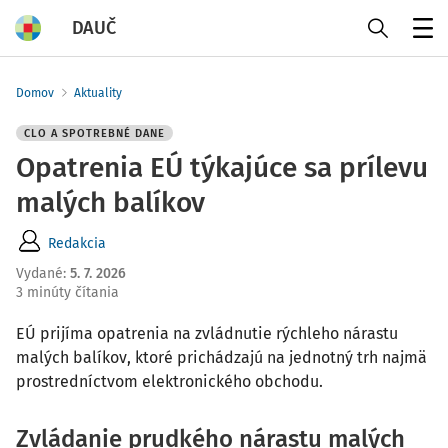
DAUČ
Menu
Domov
Aktuality
CLO A SPOTREBNÉ DANE
Opatrenia EÚ týkajúce sa prílevu
malých balíkov
Redakcia
Vydané
:
5. 7. 2026
3 minúty čítania
EÚ prijíma opatrenia na zvládnutie rýchleho nárastu
malých balíkov, ktoré prichádzajú na jednotný trh najmä
prostredníctvom elektronického obchodu.
Zvládanie prudkého nárastu malých