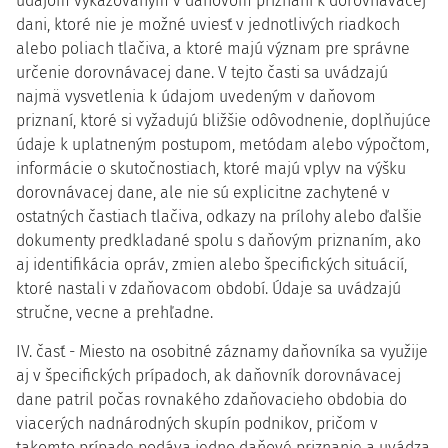
údajom vykazovaným v daňovom priznaní k dorovnávacej
dani, ktoré nie je možné uviesť v jednotlivých riadkoch
alebo poliach tlačiva, a ktoré majú význam pre správne
určenie dorovnávacej dane. V tejto časti sa uvádzajú
najmä vysvetlenia k údajom uvedeným v daňovom
priznaní, ktoré si vyžadujú bližšie odôvodnenie, doplňujúce
údaje k uplatneným postupom, metódam alebo výpočtom,
informácie o skutočnostiach, ktoré majú vplyv na výšku
dorovnávacej dane, ale nie sú explicitne zachytené v
ostatných častiach tlačiva, odkazy na prílohy alebo ďalšie
dokumenty predkladané spolu s daňovým priznaním, ako
aj identifikácia opráv, zmien alebo špecifických situácií,
ktoré nastali v zdaňovacom období. Údaje sa uvádzajú
stručne, vecne a prehľadne.
IV. časť - Miesto na osobitné záznamy daňovníka sa využije
aj v špecifických prípadoch, ak daňovník dorovnávacej
dane patril počas rovnakého zdaňovacieho obdobia do
viacerých nadnárodných skupín podnikov, pričom v
takomto prípade podáva jedno daňové priznanie a uvádza