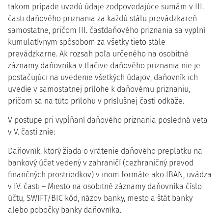
takom prípade uvedú údaje zodpovedajúce sumám v III.
časti daňového priznania za každú stálu prevádzkareň
samostatne, pričom III. časťdaňového priznania sa vyplní
kumulatívnym spôsobom za všetky tieto stále
prevádzkarne. Ak rozsah poľa určeného na osobitné
záznamy daňovníka v tlačive daňového priznania nie je
postačujúci na uvedenie všetkých údajov, daňovník ich
uvedie v samostatnej prílohe k daňovému priznaniu,
pričom sa na túto prílohu v príslušnej časti odkáže.
V postupe pri vypĺňaní daňového priznania posledná veta
v V. časti znie:
Daňovník, ktorý žiada o vrátenie daňového preplatku na
bankový účet vedený v zahraničí (cezhraničný prevod
finančných prostriedkov) v inom formáte ako IBAN, uvádza
v IV. časti – Miesto na osobitné záznamy daňovníka číslo
účtu, SWIFT/BIC kód, názov banky, mesto a štát banky
alebo pobočky banky daňovníka.