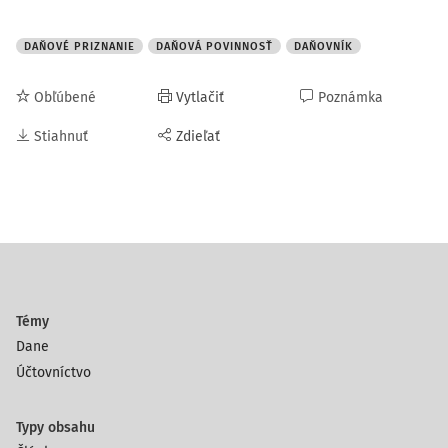
DAŇOVÉ PRIZNANIE
DAŇOVÁ POVINNOSŤ
DAŇOVNÍK
Obľúbené
Vytlačiť
Poznámka
Stiahnuť
Zdieľať
Témy
Dane
Účtovníctvo
Typy obsahu