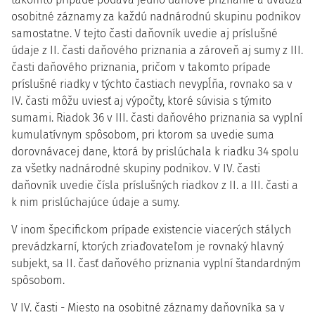
osobitné záznamy za každú nadnárodnú skupinu podnikov
samostatne. V tejto časti daňovník uvedie aj príslušné
údaje z II. časti daňového priznania a zároveň aj sumy z III.
časti daňového priznania, pričom v takomto prípade
príslušné riadky v týchto častiach nevypĺňa, rovnako sa v
IV. časti môžu uviesť aj výpočty, ktoré súvisia s týmito
sumami. Riadok 36 v III. časti daňového priznania sa vyplní
kumulatívnym spôsobom, pri ktorom sa uvedie suma
dorovnávacej dane, ktorá by prislúchala k riadku 34 spolu
za všetky nadnárodné skupiny podnikov. V IV. časti
daňovník uvedie čísla príslušných riadkov z II. a III. časti a
k nim prislúchajúce údaje a sumy.
V inom špecifickom prípade existencie viacerých stálych
prevádzkarní, ktorých zriaďovateľom je rovnaký hlavný
subjekt, sa II. časť daňového priznania vyplní štandardným
spôsobom.
V IV. časti - Miesto na osobitné záznamy daňovníka sa v