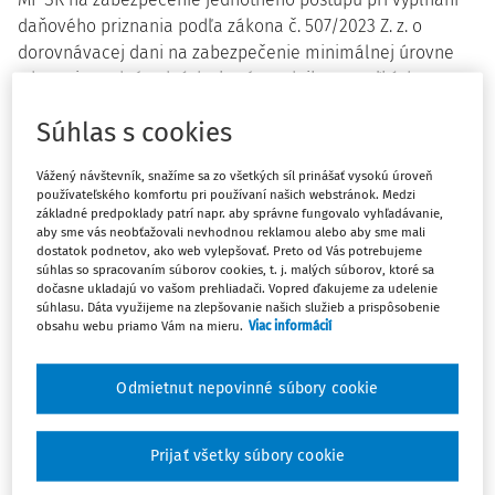
daňového priznania podľa zákona č. 507/2023 Z. z. o
dorovnávacej dani na zabezpečenie minimálnej úrovne
zdanenia nadnárodných skupín podnikov a veľkých
vnútroštátnych skupín a o doplnení zákona č. 563/2009 Z.
Súhlas s cookies
z. o správe daní (daňový poriadok) a o zmene a doplnení
niektorých zákonov v znení neskorších predpisov
Vážený návštevník, snažíme sa zo všetkých síl prinášať vysokú úroveň
oznamuje, že vydalo doplnenie k poučeniu na vyplnenie
používateľského komfortu pri používaní našich webstránok. Medzi
daňového priznania k dorovnávacej dani MF/15677/2025-
základné predpoklady patrí napr. aby správne fungovalo vyhľadávanie,
aby sme vás neobťažovali nevhodnou reklamou alebo aby sme mali
724.
dostatok podnetov, ako web vylepšovať. Preto od Vás potrebujeme
súhlas so spracovaním súborov cookies, t. j. malých súborov, ktoré sa
Zákonom č. 384/2025 Z. z., ktorým sa mení a dopĺňa zákon
dočasne ukladajú vo vašom prehliadači. Vopred ďakujeme za udelenie
č. 563/2009 Z. z. o správe daní (daňový poriadok) a o
súhlasu. Dáta využijeme na zlepšovanie našich služieb a prispôsobenie
obsahu webu priamo Vám na mieru.
Viac informácií
zmene a doplnení niektorých zákonov v znení neskorších
predpisov (ďalej len „Daňový poriadok“), sa upravil § 161
Daňového poriadku v oblasti zaokrúhľovania a z
Odmietnut nepovinné súbory cookie
aplikačnej praxe vyplynuli ďalšie požiadavky na
spresnenie doplnenia k poučeniu na vyplnenie daňového
Prijať všetky súbory cookie
priznania k dorovnávacej dani.