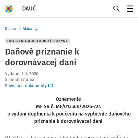
DAUČ
Menu
Domov
Aktuality
OPATRENIA A METODICKÉ POKYNY
Daňové priznanie k
dorovnávacej dani
Vydané
:
1. 7. 2026
5 minút čítania
Súvisiace dokumenty (2)
Oznámenie
MF SR
č. MF/013560/2026-724
o vydaní doplnenia k poučeniu na vyplnenie daňového
priznania
k dorovnávacej dani
MF SR na zabezpečenie jednotného postupu pri vypĺňaní