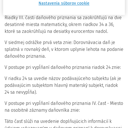
Nastavenia súborov cookie
Poučenie k daňovému priznaniu k dorovnávacej dani sa v
úvodnej časti upravuje nasledovne: Tretia odrážka znie:
Riadky III. časti daňového priznania sa zaokrúhľujú na dve
desatinné miesta matematicky, okrem riadkov 34 a 36,
ktoré sa zaokrúhľujú na desiatky eurocentov nadol.
V siedmej odrážke prvá veta znie: Dorovnávacia daň je
splatná v rovnaký deň, v ktorom uplynie lehota na podanie
daňového priznania.
V postupe pri vypĺňaní daňového priznania riadok 24 znie:
V riadku 24 sa uvedie názov podávajúceho subjektu (ak je
podávajúcim subjektom hlavný materský subjekt, riadok
24 sa nevypĺňa).
V postupe pri vypĺňaní daňového priznania IV. časť - Miesto
na osobitné záznamy daňovníka znie:
Táto časť slúži na uvedenie doplňujúcich informácií k