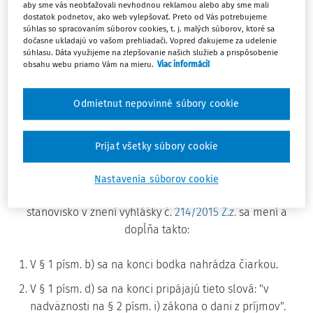
aby sme vás neobťažovali nevhodnou reklamou alebo aby sme mali
dostatok podnetov, ako web vylepšovať. Preto od Vás potrebujeme
súhlas so spracovaním súborov cookies, t. j. malých súborov, ktoré sa
Ministerstvo financií Slovenskej republiky podľa
§ 53a ods.
dočasne ukladajú vo vašom prehliadači. Vopred ďakujeme za udelenie
súhlasu. Dáta využijeme na zlepšovanie našich služieb a prispôsobenie
1 zákona č. 563/2009 Z.z.
o správe daní (daňový poriadok)
obsahu webu priamo Vám na mieru.
Viac informácií
a o zmene a doplnení niektorých zákonov v znení zákona
č.
435/2013 Z.z.
ustanovuje:
Odmietnut nepovinné súbory cookie
Čl.I
Prijať všetky súbory cookie
Vyhláška Ministerstva financií Slovenskej republiky
č.
229/2014 Z.z.
, ktorou sa ustanovuje rozsah daňových
Nastavenia súborov cookie
predpisov, ku ktorých uplatneniu možno vydať záväzné
stanovisko v znení vyhlášky č.
214/2015 Z.z.
sa mení a
dopĺňa takto:
V § 1 písm. b) sa na konci bodka nahrádza čiarkou.
V § 1 písm. d) sa na konci pripájajú tieto slová: "v
nadväznosti na § 2 písm. i) zákona o dani z príjmov".