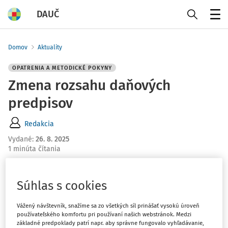
DAUČ
Menu
Domov
Aktuality
OPATRENIA A METODICKÉ POKYNY
Zmena rozsahu daňových
predpisov
Redakcia
Vydané
:
26. 8. 2025
1 minúta čítania
Vyhláška MF SR z 29. júla 2025, ktorou sa mení a dopĺňa
Súhlas s cookies
vyhláška Ministerstva financií Slovenskej republiky
č.
229/2014 Z.z.
, ktorou sa ustanovuje rozsah daňových
Vážený návštevník, snažíme sa zo všetkých síl prinášať vysokú úroveň
predpisov, ku ktorých uplatneniu možno vydať záväzné
používateľského komfortu pri používaní našich webstránok. Medzi
základné predpoklady patrí napr. aby správne fungovalo vyhľadávanie,
stanovisko v znení vyhlášky č.
214/2015 Z.z.