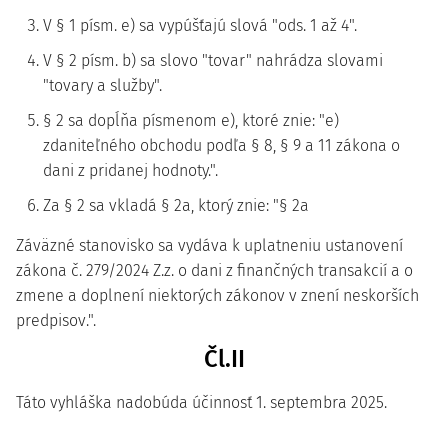
V § 1 písm. e) sa vypúšťajú slová "ods. 1 až 4".
V § 2 písm. b) sa slovo "tovar" nahrádza slovami
"tovary a služby".
§ 2 sa dopĺňa písmenom e), ktoré znie: "e)
zdaniteľného obchodu podľa § 8, § 9 a 11 zákona o
dani z pridanej hodnoty.".
Za § 2 sa vkladá § 2a, ktorý znie: "§ 2a
Záväzné stanovisko sa vydáva k uplatneniu ustanovení
zákona č. 279/2024 Z.z. o dani z finančných transakcií a o
zmene a doplnení niektorých zákonov v znení neskorších
predpisov.".
Čl.II
Táto vyhláška nadobúda účinnosť 1. septembra 2025.