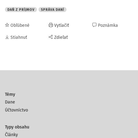
DAŇ Z PRÍJMOV
SPRÁVA DANÍ
Obľúbené
Vytlačiť
Poznámka
Stiahnuť
Zdieľať
Témy
Dane
Účtovníctvo
Typy obsahu
Články