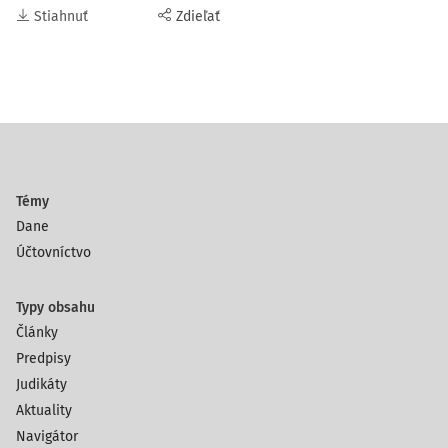
Stiahnuť
Zdieľať
Témy
Dane
Účtovníctvo
Typy obsahu
Články
Predpisy
Judikáty
Aktuality
Navigátor