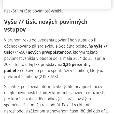
odvody na dôchodkové poistenie a po 1. máji 2023 (a
neskôr) im táto povinnosť vznikla.
Vyše 77 tisíc nových povinných
vstupov
V druhom roku od uvedenia povinného vstupu do II.
dôchodkového piliera eviduje Sociálna poisťovňa
vyše 77
tisíc
(77 450)
nových prvopoistencov,
ktorým takáto
povinnosť vznikla v období od 1. mája 2024 do 30. apríla
2025. Tento údaj tak predstavuje
3,86 percentný
podiel
z celkového počtu sporiteľov v II. pilieri, ktorý už
prekročil 2 milióny (2 003 645).
Sociálna poisťovňa informovala týchto prvopoistencov
o tejto povinnosti listom, v ktorom tiež uviedla možnosti,
pre ktorú z piatich dôchodkových správcovských
spoločností sa môžu rozhodnúť. Pokiaľ sa klient
nerozhodol v zákonom stanovenom čase 180 dní odo dňa