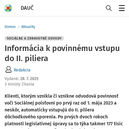
DAUČ
Menu
Domov
Aktuality
SOCIÁLNE A ZDRAVOTNÉ ODVODY
Informácia k povinnému vstupu
do II. piliera
Redakcia
Vydané
:
28. 7. 2025
3 minúty čítania
Klienti, ktorým vznikla či vznikne odvodová povinnosť
voči Sociálnej poisťovni po prvý raz od 1. mája 2023 a
neskôr, automaticky vstupujú do II. piliera
dôchodkového sporenia. Po prvých dvoch rokoch
platnosti legislatívnej úpravy sa to týka takmer 177 tisíc