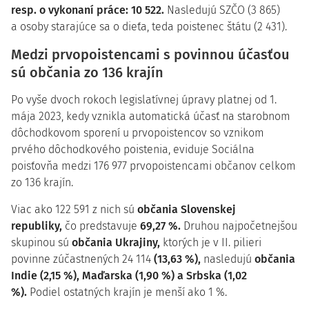
resp. o vykonaní práce: 10 522.
Nasledujú SZČO (3 865)
a osoby starajúce sa o dieťa, teda poistenec štátu (2 431).
Medzi prvopoistencami s povinnou účasťou
sú občania zo 136 krajín
Po vyše dvoch rokoch legislatívnej úpravy platnej od 1.
mája 2023, kedy vznikla automatická účasť na starobnom
dôchodkovom sporení u prvopoistencov so vznikom
prvého dôchodkového poistenia, eviduje Sociálna
poisťovňa medzi 176 977 prvopoistencami občanov celkom
zo 136 krajín.
Viac ako 122 591 z nich sú
občania Slovenskej
republiky,
čo predstavuje
69,27 %.
Druhou najpočetnejšou
skupinou sú
občania Ukrajiny,
ktorých je v II. pilieri
povinne zúčastnených 24 114
(13,63 %),
nasledujú
občania
Indie (2,15 %),
Maďarska (1,90 %) a Srbska (1,02
%).
Podiel ostatných krajín je menší ako 1 %.