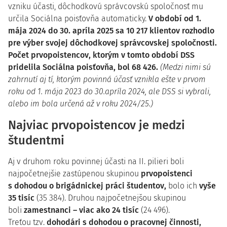
vzniku účasti, dôchodkovú správcovskú spoločnosť mu
určila Sociálna poisťovňa automaticky.
V období od 1.
mája 2024 do 30. apríla 2025 sa 10 217 klientov rozhodlo
pre výber svojej dôchodkovej správcovskej spoločnosti.
Počet prvopoistencov, ktorým v tomto období DSS
pridelila Sociálna poisťovňa, bol 68 426.
(Medzi nimi sú
zahrnutí aj tí, ktorým povinná účasť vznikla ešte v prvom
roku od 1. mája 2023 do 30.apríla 2024, ale DSS si vybrali,
alebo im bola určená až v roku 2024/25.)
Najviac prvopoistencov je medzi
študentmi
Aj v druhom roku povinnej účasti na II. pilieri boli
najpočetnejšie zastúpenou skupinou
prvopoistenci
s dohodou o brigádnickej práci študentov,
bolo ich
vyše
35 tisíc
(35 384). Druhou najpočetnejšou skupinou
boli
zamestnanci – viac ako 24 tisíc
(24 496).
Treťou tzv.
dohodári s dohodou o pracovnej činnosti,