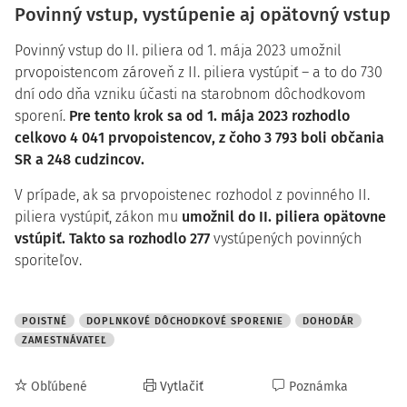
Povinný vstup, vystúpenie aj opätovný vstup
Povinný vstup do II. piliera od 1. mája 2023 umožnil
prvopoistencom zároveň z II. piliera vystúpiť – a to do 730
dní odo dňa vzniku účasti na starobnom dôchodkovom
sporení.
Pre tento krok sa od 1. mája 2023 rozhodlo
celkovo 4 041 prvopoistencov, z čoho 3 793 boli občania
SR a 248 cudzincov.
V prípade, ak sa prvopoistenec rozhodol z povinného II.
piliera vystúpiť, zákon mu
umožnil do II. piliera opätovne
vstúpiť. Takto sa rozhodlo 277
vystúpených povinných
sporiteľov.
POISTNÉ
DOPLNKOVÉ DÔCHODKOVÉ SPORENIE
DOHODÁR
ZAMESTNÁVATEĽ
Obľúbené
Vytlačiť
Poznámka