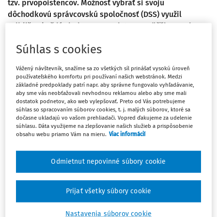
tzv. prvopoistencov. Možnosť vybrať si svoju
dôchodkovú správcovskú spoločnosť (DSS) využil
približne každý siedmy prvopoistenec, väčšina svoje
rozhodnutie prenechala na Sociálnu poisťovňu. Po
Súhlas s cookies
uplynutí lehoty im tak systém pridelil DSS automaticky.
Právo vystúpiť z II. piliera po povinnom vstupe využilo
Vážený návštevník, snažíme sa zo všetkých síl prinášať vysokú úroveň
celkovo 4 041 prvopoistencov, po vystúpení sa rozhodlo
používateľského komfortu pri používaní našich webstránok. Medzi
opätovne do II. piliera vstúpiť 277 poistencov.
základné predpoklady patrí napr. aby správne fungovalo vyhľadávanie,
aby sme vás neobťažovali nevhodnou reklamou alebo aby sme mali
Najpočetnejšou skupinou prvopoistencov sú študenti-
dostatok podnetov, ako web vylepšovať. Preto od Vás potrebujeme
brigádnici (takmer 84 tisíc), nasledujú zamestnanci
súhlas so spracovaním súborov cookies, t. j. malých súborov, ktoré sa
(viac ako 53 tisíc), tzv. dohodári (takmer 25 tisíc)
dočasne ukladajú vo vašom prehliadači. Vopred ďakujeme za udelenie
súhlasu. Dáta využijeme na zlepšovanie našich služieb a prispôsobenie
a samostatne zárobkovo činné osoby (viac ako 8 tisíc).
obsahu webu priamo Vám na mieru.
Viac informácií
Klientov-prvopoistencov, ktorých sa táto povinnosť týka,
o tom Sociálna poisťovňa priebežne informuje
Odmietnut nepovinné súbory cookie
automaticky písomne poštou alebo do eSchránky.
Povinný vstup do II. piliera sa týka nielen mladých ľudí,
Prijať všetky súbory cookie
ktorí končia štúdium a po prvý raz sa zamestnajú, ale tiež
Nastavenia súborov cookie
osôb do 40 rokov, ktoré predtým nemali povinnosť platiť