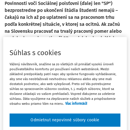
Povinnosti voči Sociálnej poisťovni (ďalej len "SP")
bezprostredne po ukončení štúdia študenti nemajú –
čakajú na ich až po uplatnení sa na pracovnom trhu
podľa konkrétnej situácie, v ktorej sa ocitnú. Ak začnú
na Slovensku pracovať na trvalý pracovný pomer alebo
na dohodu, povinnosti voči SP za nich bude plniť ich
zamestnávateľ. Ak začnú podnikať, povinné poistenie im
Súhlas s cookies
posúdi SP až o rok – po podaní daňového priznania za
rok 2025. Ak idú pracovať alebo študovať do zahraničia,
Vážený návštevník, snažíme sa zo všetkých síl prinášať vysokú úroveň
SP to hlásiť nemusia. Ak sa tak sami rozhodnú, môžu si
používateľského komfortu pri používaní našich webstránok. Medzi
platiť sociálne poistenie sami dobrovoľne. SP poskytla
základné predpoklady patrí napr. aby správne fungovalo vyhľadávanie,
aby sme vás neobťažovali nevhodnou reklamou alebo aby sme mali
niekoľko rád, ako postupovať:
dostatok podnetov, ako web vylepšovať. Preto od Vás potrebujeme
súhlas so spracovaním súborov cookies, t. j. malých súborov, ktoré sa
Prvá rada: Po škole odchádzam do
dočasne ukladajú vo vašom prehliadači. Vopred ďakujeme za udelenie
zahraničia/neplánujem ešte pracovať – nič
súhlasu. Dáta využijeme na zlepšovanie našich služieb a prispôsobenie
obsahu webu priamo Vám na mieru.
Viac informácií
neoznamujem
Ak si študent po škole plánuje užiť voľno, nepracovať,
Odmietnut nepovinné súbory cookie
cestovať doma či po svete alebo na dlhšiu dobu odísť