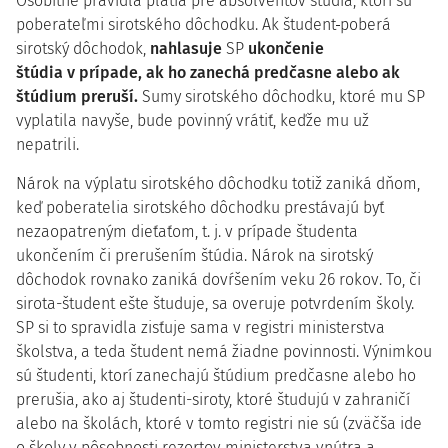
Osobitné pravidlá platia pre absolventov štúdia, ktorí sú
poberateľmi sirotského dôchodku. Ak študent
poberá
sirotský dôchodok,
nahlasuje
SP
ukončenie
štúdia
v prípade,
ak ho zanechá predčasne alebo ak
štúdium preruší.
Sumy sirotského dôchodku, ktoré mu SP
vyplatila navyše, bude povinný vrátiť, keďže mu už
nepatrili.
Nárok na výplatu sirotského dôchodku totiž zaniká dňom,
keď poberatelia sirotského dôchodku prestávajú byť
nezaopatreným dieťaťom, t. j. v prípade študenta
ukončením či prerušením štúdia. Nárok na sirotský
dôchodok rovnako zaniká dovŕšením veku 26 rokov. To, či
sirota-študent ešte študuje, sa overuje potvrdením školy.
SP si to spravidla zisťuje sama v registri ministerstva
školstva, a teda študent nemá žiadne povinnosti. Výnimkou
sú študenti, ktorí zanechajú štúdium predčasne alebo ho
prerušia, ako aj študenti-siroty, ktoré študujú v zahraničí
alebo na školách, ktoré v tomto registri nie sú (zväčša ide
o školy v pôsobnosti rezortov ministerstva vnútra a