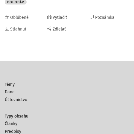
DOHODÁR
Obľúbené
Vytlačiť
Poznámka
Stiahnuť
Zdieľať
Témy
Dane
Účtovníctvo
Typy obsahu
Články
Predpisy