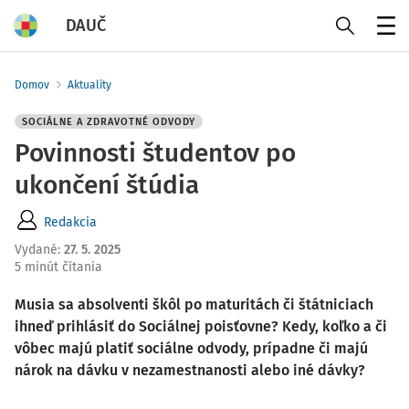
DAUČ
Menu
Domov
Aktuality
SOCIÁLNE A ZDRAVOTNÉ ODVODY
Povinnosti študentov po
ukončení štúdia
Redakcia
Vydané
:
27. 5. 2025
5 minút čítania
Musia sa absolventi škôl po maturitách či štátniciach
ihneď prihlásiť do Sociálnej poisťovne? Kedy, koľko a či
vôbec majú platiť sociálne odvody, prípadne či majú
nárok na dávku v nezamestnanosti alebo iné dávky?