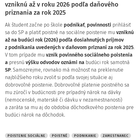
vzniknú až v roku 2026 podľa daňového
priznania za rok 2025
Ak študent začne po škole
podnikať
,
povinnosti
prihlásiť
sa do SP a platiť poistné na sociálne poistenie mu
vzniknú
až na budúci rok (2026) podľa dosiahnutých príjmov
z podnikania uvedených v daňovom priznaní za rok 2025
.
V tom prípade mu
vznik povinného sociálneho poistenia
a
presnú
výšku odvodov oznámi na
budúci rok samotná
SP
. Samozrejme, rovnako má možnosť na preklenutie
najbližšieho roku zvoliť si podľa svojej situácie aj
dobrovoľné poistenie. Dobrovoľné platenie poistného sa
mu zúročí v budúcnosti pre prípadný nárok na dávky
(nemocenské, materské či dávku v nezamestnanosti)
a zaráta sa mu aj do obdobia dôchodkového poistenia pre
budúci nárok na dôchodok.
POISTENIE SOCIÁLNE
POISTNÉ
PODNIKANIE
ZAMESTNANEC