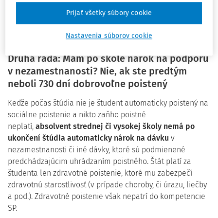
študovať či pracovať do zahraničia,
nemá voči SP žiadne
Prijať všetky súbory cookie
povinnosti
(
okrem poberateľa sirotského dôchodku,
ktorý končí štúdium
). Nemusí jej nič nahlasovať, ani sa
Nastavenia súborov cookie
registrovať a ani si platiť poistné na sociálne poistenie.
Druhá rada: Mám po škole nárok na podporu
v nezamestnanosti? Nie, ak ste predtým
neboli 730 dní dobrovoľne poistený
Keďže počas štúdia nie je študent automaticky poistený na
sociálne poistenie a nikto zaňho poistné
neplatí,
absolvent strednej či vysokej školy nemá po
ukončení štúdia automaticky nárok na dávku
v
nezamestnanosti či iné dávky, ktoré sú podmienené
predchádzajúcim uhrádzaním poistného. Štát platí za
študenta len zdravotné poistenie, ktoré mu zabezpečí
zdravotnú starostlivosť (v prípade choroby, či úrazu, liečby
a pod.). Zdravotné poistenie však nepatrí do kompetencie
SP.