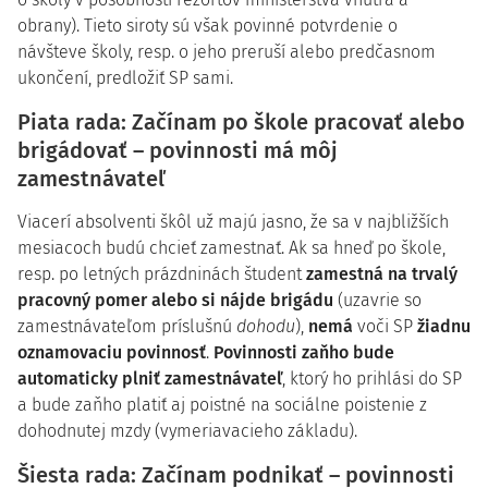
obrany). Tieto siroty sú však povinné potvrdenie o
návšteve školy, resp. o jeho preruší alebo predčasnom
ukončení, predložiť SP sami.
Piata rada: Začínam po škole pracovať alebo
brigádovať – povinnosti má môj
zamestnávateľ
Viacerí absolventi škôl už majú jasno, že sa v najbližších
mesiacoch budú chcieť zamestnať. Ak sa hneď po škole,
resp. po letných prázdninách študent
zamestná na trvalý
pracovný pomer alebo si nájde brigádu
(uzavrie so
zamestnávateľom príslušnú
dohodu
),
nemá
voči SP
žiadnu
oznamovaciu povinnosť
.
Povinnosti zaňho bude
automaticky plniť zamestnávateľ
, ktorý ho prihlási do SP
a bude zaňho platiť aj poistné na sociálne poistenie z
dohodnutej mzdy (vymeriavacieho základu).
Šiesta rada: Začínam podnikať – povinnosti