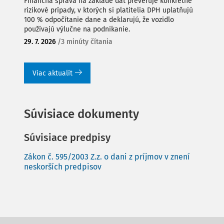
Finančná správa na základe dát preveruje konkrétne
rizikové prípady, v ktorých si platitelia DPH uplatňujú
100 % odpočítanie dane a deklarujú, že vozidlo
používajú výlučne na podnikanie.
29. 7. 2026
/
3 minúty čítania
Viac aktualít
Súvisiace dokumenty
Súvisiace predpisy
Zákon č. 595/2003 Z.z. o dani z príjmov v znení
neskorších predpisov