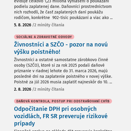
eviduje celkovo 1,23 milióna vyhlásení o poukázaní
podielu zaplatenej dane. Daňovníci prostredníctvom
nich rozhodli, že časť zaplatených daní poukážu
rodičom, konkrétne 902-tisíc poukázaní a viac ako ...
5. 8. 2026
/
2 minúty čítania
SOCIÁLNE A ZDRAVOTNÉ ODVODY
Živnostníci a SZČO - pozor na novú
výšku poistného!
Živnostníci a ostatné samostatne zárobkovo činné
osoby (SZČO), ktoré si za rok 2025 podali daňové
priznanie v riadnej lehote do 31. marca 2026, majú
posledné dni na zaplatenie poistného v novej výške.
Poistné za júl 2026 musia zaplatiť najneskôr do 10. ...
2. 8. 2026
/
2 minúty čítania
DAŇOVÁ KONTROLA, POSTUP PRI ODSTRAŇOVANÍ CHÝB
Odpočítanie DPH pri osobných
vozidlách, FR SR preveruje rizikové
prípady