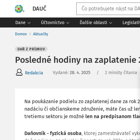
DAUČ
Dane
Účtovníctvo
Ďalšie oblasti
Legislat
Domov
Aktuality
DAŇ Z PRÍJMOV
Posledné hodiny na zaplatenie
Vydané
:
28. 4. 2025
/
2 minúty čítania
Redakcia
Na poukázanie podielu zo zaplatenej dane za rok 2
nadáciu či občianskeme združenie, máte čas už len
tretiemu sektoru je možné
len na predpísanom tlači
Daňovník - fyzická osoba
, ktorej zamestnávateľ vy