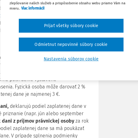
rý chce poukázať podiel zo svojej
zlepšovanie našich služieb a prispôsobenie obsahu webu priamo Vám na
dácii či občianskemu združeniu,
mieru.
Viac informácií
ane z príjmov fyzickej osoby
na
Zdieľať
tvrdenie o zaplatení dane, ktoré na
Prijať všetky súbory cookie
lásenie je možné podať na ktoromkoľvek
Poznámka
lektronickú komunikáciu s finančnou
Odmietnut nepovinné súbory cookie
4
, je oprávnený vyhlásiť, že podiel
Nastavenia súborov cookie
čenej organizácii. Môže poukázať aj 3 %,
rozsahu najmenej 40 hodín v zdaňovacom
somné potvrdenie vystavené
lásenia. Fyzická osoba môže darovať 2 %
atenej dane je najmenej 3 €.
aní,
deklarujú podiel zaplatenej dane v
priznanie (napr. jún alebo september
 dani z príjmov právnickej osoby
za rok
 podiel zaplatenej dane sa má poukázať
dane. V prípade splnenia podmienky