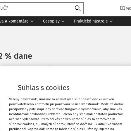
Mo
íva a komentáre
Časopisy
Praktické nástroje
 2 % dane
Súvisiace dokumenty (1)
Súhlas s cookies
024 pre vybraú neziskovú organizáciu,
Obľúbené
Vážený návštevník, snažíme sa zo všetkých síl prinášať vysokú úroveň
 do konca apríla. Darovať 2 % alebo 3 %
používateľského komfortu pri používaní našich webstránok. Medzi základné
ve v lehote do 30. 4. 2025.
predpoklady patrí napr. aby správne fungovalo vyhľadávanie, aby sme vás
Stiahnuť
neobťažovali nevhodnou reklamou alebo aby sme mali dostatok podnetov,
ako web vylepšovať. Preto od Vás potrebujeme súhlas so spracovaním
súborov cookies, t. j. malých súborov, ktoré sa dočasne ukladajú vo vašom
konal ročné zúčtovanie preddavkov na
prehliadači. Vopred ďakujeme za udelenie súhlasu. Dáta využijeme na
Vytlačiť