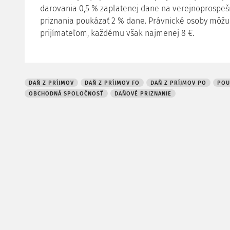
darovania 0,5 % zaplatenej dane na verejnoprospe
priznania poukázať 2 % dane. Právnické osoby môžu 
prijímateľom, každému však najmenej 8 €.
DAŇ Z PRÍJMOV
DAŇ Z PRÍJMOV FO
DAŇ Z PRÍJMOV PO
POU
OBCHODNÁ SPOLOČNOSŤ
DAŇOVÉ PRIZNANIE