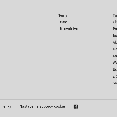
Témy
Ty
Dane
Čl
Účtovníctvo
Pr
Ju
Ak
Na
Ko
We
Úč
Z 
Sm
mienky
Nastavenie súborov cookie