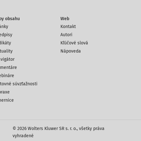
py obsahu
Web
ánky
Kontakt
edpisy
Autori
dikáty
Kľúčové slová
tuality
Nápoveda
vigátor
mentáre
bináre
tovné súvzťažnosti
praxe
ernice
© 2026 Wolters Kluwer SR s. r. o., všetky práva
vyhradené