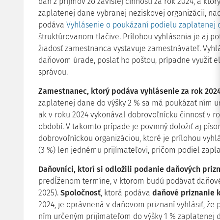
daň z príjmov zo závislej činnosti za rok 2024, a kto
zaplatenej dane vybranej neziskovej organizácii, na
podáva
Vyhlásenie o poukázaní podielu zaplatenej d
štruktúrovanom tlačive. Prílohou vyhlásenia je aj po
žiadosť zamestnanca vystavuje zamestnávateľ. Vyh
daňovom úrade, poslať ho poštou, prípadne využiť e
správou.
Zamestnanec, ktorý podáva vyhlásenie za rok 202
zaplatenej dane do výšky 2 % sa má poukázať ním ur
ak v roku 2024 vykonával dobrovoľnícku činnosť v 
období. V takomto prípade je povinný doložiť aj pí
dobrovoľníckou organizáciou, ktoré je prílohou vyh
(3 %) len jednému prijímateľovi, pričom podiel zapl
Daňovníci, ktorí si odložili podanie daňových prizn
predĺženom termíne, v ktorom budú podávať daňové 
2025).
Spoločnosť
, ktorá podáva
daňové priznanie k
2024, je oprávnená v daňovom priznaní vyhlásiť, že
ním určeným prijímateľom do výšky 1 % zaplatenej 