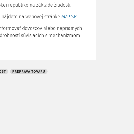
j republike na základe žiadosti.
ie nájdete na webovej stránke
MŽP SR
.
informovať dovozcov alebo nepriamych
podrobností súvisiacich s mechanizmom
OSŤ
PREPRAVA TOVARU