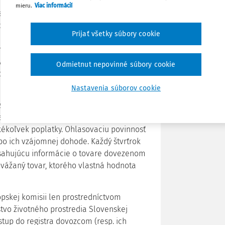
mieru.
Viac informácií
Fit for 55 a má slúžiť ako základný
cky neutrálnej EÚ najneskôr do roku 2050
Zdieľať
Prijať všetky súbory cookie
riešenie rizika úniku uhlíka a podporu
mus by mal postupne nahradiť existujúce
Poznámka
systému EU ETS zabezpečením
Odmietnut nepovinné súbory cookie
ovážaný na colné územie Únie z tretích
Nastavenia súborov cookie
berom dát, sa začalo 1. októbra 2023 a
 na dovozcov tovaru z tretích krajín
kékoľvek poplatky. Ohlasovaciu povinnosť
po ich vzájomnej dohode. Každý štvrťrok
bsahujúcu informácie o tovare dovezenom
ovážaný tovar, ktorého vlastná hodnota
pskej komisii len prostredníctvom
stvo životného prostredia Slovenskej
stup do registra dovozcom (resp. ich