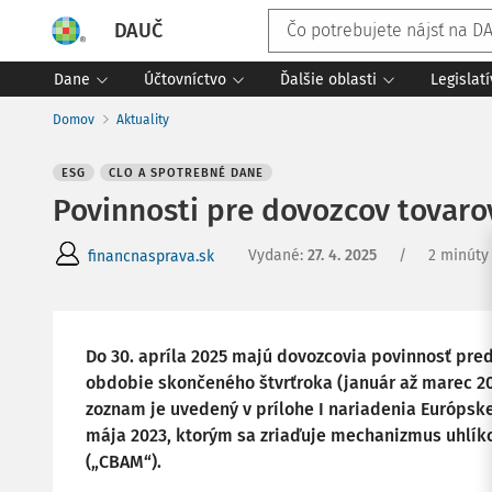
DAUČ
Dane
Účtovníctvo
Ďalšie oblasti
Legislat
Domov
Aktuality
ESG
CLO A SPOTREBNÉ DANE
Povinnosti pre dovozcov tovaro
Vydané
:
27. 4. 2025
/
2 minúty 
financnasprava.sk
Do 30. apríla 2025 majú dovozcovia povinnosť pre
obdobie skončeného štvrťroka (január až marec 20
zoznam je uvedený v prílohe I nariadenia Európs
mája 2023, ktorým sa zriaďuje mechanizmus uhlík
(„CBAM“).