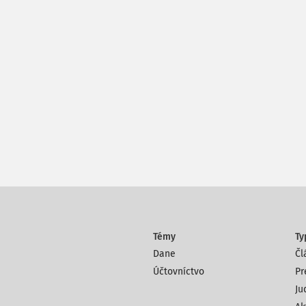
Témy
Ty
Dane
Čl
Účtovníctvo
Pr
Ju