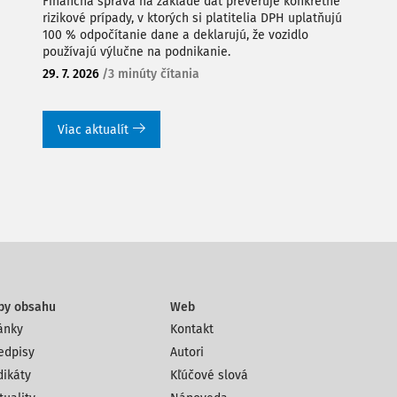
Finančná správa na základe dát preveruje konkrétne
rizikové prípady, v ktorých si platitelia DPH uplatňujú
100 % odpočítanie dane a deklarujú, že vozidlo
používajú výlučne na podnikanie.
29. 7. 2026
/
3 minúty čítania
Viac aktualít
py obsahu
Web
ánky
Kontakt
edpisy
Autori
dikáty
Kľúčové slová