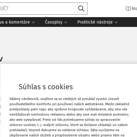
Mo
íva a komentáre
Časopisy
Praktické nástroje
v
čítania
Súhlas s cookies
dložiť správu obsahujúcu informácie za
Obľúbené
Vážený návštevník, snažíme sa zo všetkých síl prinášať vysokú úroveň
používateľského komfortu pri používaní našich webstránok. Medzi základné
25) o dovezených tovaroch, ktorých
predpoklady patrí napr. aby správne fungovalo vyhľadávanie, aby sme vás
keho parlamentu a Rady EÚ 2023/956 z
neobťažovali nevhodnou reklamou alebo aby sme mali dostatok podnetov,
Stiahnuť
ako web vylepšovať. Preto od Vás potrebujeme súhlas so spracovaním
ovej kompenzácie na hraniciach
súborov cookies, t. j. malých súborov, ktoré sa dočasne ukladajú vo vašom
prehliadači. Vopred ďakujeme za udelenie súhlasu. Dáta využijeme na
zlepšovanie našich služieb a prispôsobenie obsahu webu priamo Vám na
Vytlačiť