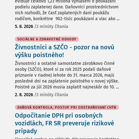
eviduje celkovo 1,23 milióna vyhlásení o poukázaní
podielu zaplatenej dane. Daňovníci prostredníctvom
nich rozhodli, že časť zaplatených daní poukážu
rodičom, konkrétne 902-tisíc poukázaní a viac ako ...
5. 8. 2026
/
2 minúty čítania
SOCIÁLNE A ZDRAVOTNÉ ODVODY
Živnostníci a SZČO - pozor na novú
výšku poistného!
Živnostníci a ostatné samostatne zárobkovo činné
osoby (SZČO), ktoré si za rok 2025 podali daňové
priznanie v riadnej lehote do 31. marca 2026, majú
posledné dni na zaplatenie poistného v novej výške.
Poistné za júl 2026 musia zaplatiť najneskôr do 10. ...
2. 8. 2026
/
2 minúty čítania
DAŇOVÁ KONTROLA, POSTUP PRI ODSTRAŇOVANÍ CHÝB
Odpočítanie DPH pri osobných
vozidlách, FR SR preveruje rizikové
prípady