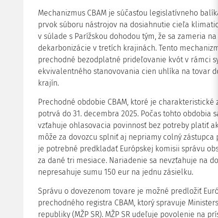
Mechanizmus CBAM je súčasťou legislatívneho balíka 
prvok súboru nástrojov na dosiahnutie cieľa klimati
v súlade s Parížskou dohodou tým, že sa zameria na 
dekarbonizácie v tretích krajinách. Tento mechaniz
prechodné bezodplatné prideľovanie kvót v rámci 
ekvivalentného stanovovania cien uhlíka na tovar d
krajín.
Prechodné obdobie CBAM, ktoré je charakteristické z
potrvá do 31. decembra 2025. Počas tohto obdobia sa
vzťahuje ohlasovacia povinnosť bez potreby platiť a
môže za dovozcu splniť aj nepriamy colný zástupca 
je potrebné predkladať Európskej komisii správu o
za dané tri mesiace. Nariadenie sa nevzťahuje na d
nepresahuje sumu 150 eur na jednu zásielku.
Správu o dovezenom tovare je možné predložiť Euró
prechodného registra CBAM, ktorý spravuje Minister
republiky (MŽP SR). MŽP SR udeľuje povolenie na prí