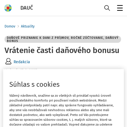
DAUČ
Menu
Domov
Aktuality
DAŇOVÉ PRIZNANIE K DANI Z PRÍJMOV, ROČNÉ ZÚČTOVANIE, DAŇOVÝ
BONUS
Vrátenie časti daňového bonusu
Redakcia
Vydané
:
17. 2. 2025
1 minúta čítania
Súhlas s cookies
Daňovník je zamestnaný u dvoch zamestnávateľov. U
jedného z nich si uplatňuje nezdaniteľnú časť základu
Vážený návštevník, snažíme sa zo všetkých síl prinášať vysokú úroveň
dane (NČZD) na daňovníka a daňový bonus na dve deti
používateľského komfortu pri používaní našich webstránok. Medzi
základné predpoklady patrí napr. aby správne fungovalo vyhľadávanie,
do 15 rokov. U tohto zamestnávateľa mu vzhľadom na
aby sme vás neobťažovali nevhodnou reklamou alebo aby sme mali
výšku základu dane vychádza maximálna suma
dostatok podnetov, ako web vylepšovať. Preto od Vás potrebujeme
súhlas so spracovaním súborov cookies, t. j. malých súborov, ktoré sa
daňového bonusu, tzn. 200 € mesačne (100 € na jedno
dočasne ukladajú vo vašom prehliadači. Vopred ďakujeme za udelenie