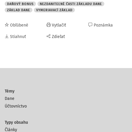
DAŇOVÝ BONUS
NEZDANITEĽNÉ ČASTI ZÁKLADU DANE
ZÁKLAD DANE
VYMERIAVACÍ ZÁKLAD
Obľúbené
Vytlačiť
Poznámka
Stiahnuť
Zdieľať
Témy
Dane
Účtovníctvo
Typy obsahu
Články