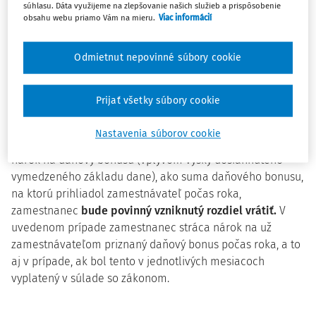
dieťa do 15 rokov). V prípade, že v ročnom zúčtovaní za
súhlasu. Dáta využijeme na zlepšovanie našich služieb a prispôsobenie
obsahu webu priamo Vám na mieru.
Viac informácií
rok 2025 (po sčítaní príjmov od všetkých
zamestnávateľov) prekročí hranicu 25 740 €, čím sa zníži
nárok na daňový bonus, bude si môcť ponechať už
Odmietnut nepovinné súbory cookie
zamestnávateľom priznaný daňový bonus, alebo bude
povinný rozdiel vrátiť?
Prijať všetky súbory cookie
Ak pri vykonaní ročného zúčtovania dane alebo pri podaní
Nastavenia súborov cookie
daňového priznania za rok 2025 zamestnancovi vyjde nižší
nárok na daňový bonusu (vplyvom výšky dosiahnutého
vymedzeného základu dane), ako suma daňového bonusu,
na ktorú prihliadol zamestnávateľ počas roka,
zamestnanec
bude povinný vzniknutý rozdiel vrátiť.
V
uvedenom prípade zamestnanec stráca nárok na už
zamestnávateľom priznaný daňový bonus počas roka, a to
aj v prípade, ak bol tento v jednotlivých mesiacoch
vyplatený v súlade so zákonom.