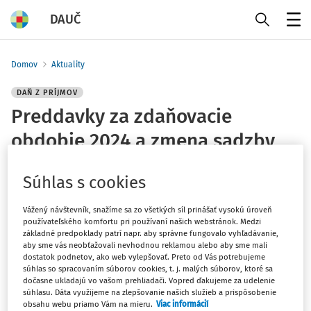
DAUČ
Menu
Domov
Aktuality
DAŇ Z PRÍJMOV
Preddavky za zdaňovacie
obdobie 2024 a zmena sadzby
dane
Súhlas s cookies
Redakcia
Vážený návštevník, snažíme sa zo všetkých síl prinášať vysokú úroveň
Vydané
:
26. 1. 2025
používateľského komfortu pri používaní našich webstránok. Medzi
1 minúta čítania
základné predpoklady patrí napr. aby správne fungovalo vyhľadávanie,
Súvisiace dokumenty (4)
aby sme vás neobťažovali nevhodnou reklamou alebo aby sme mali
dostatok podnetov, ako web vylepšovať. Preto od Vás potrebujeme
súhlas so spracovaním súborov cookies, t. j. malých súborov, ktoré sa
Vzhľadom na zmenu daňových sadzieb od 1. januára 2025
dočasne ukladajú vo vašom prehliadači. Vopred ďakujeme za udelenie
má daňovník povinnosť prepočítať preddavky platené
súhlasu. Dáta využijeme na zlepšovanie našich služieb a prispôsobenie
do termínu na podanie daňového priznania za
obsahu webu priamo Vám na mieru.
Viac informácií