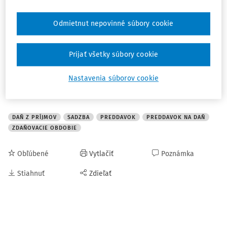
zdaňovacie obdobie roku 2024?
Odmietnut nepovinné súbory cookie
Nie, daňovník nemá povinnosť prepočítať preddavky
platené
do lehoty na podanie daňového priznania za
Prijať všetky súbory cookie
zdaňovacie obdobie roka 2024
, pokračuje v platení
preddavkov na daň z dane uvedenej v daňovom priznaní
Nastavenia súborov cookie
za zdaňovacie obdobie roka 2023 v riadku 1110.
DAŇ Z PRÍJMOV
SADZBA
PREDDAVOK
PREDDAVOK NA DAŇ
ZDAŇOVACIE OBDOBIE
Obľúbené
Vytlačiť
Poznámka
Stiahnuť
Zdieľať