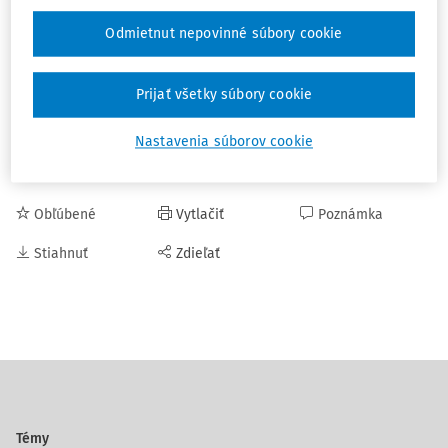
úradnej moci. Nie je potrebné sa registrovať k dani z
príjmov samostatnou žiadosťou. Správca dane vás
Odmietnut nepovinné súbory cookie
zaregistruje
v lehote do 30 dní odo dňa prevzatia údajov
z registra právnických osôb, podnikateľov a orgánov
Prijať všetky súbory cookie
verejnej moci
a pridelí daňové identifikačné číslo (DIČ).
Nastavenia súborov cookie
ŽIVNOSŤ
ZALOŽENIE SPOLOČNOSTI
Obľúbené
Vytlačiť
Poznámka
Stiahnuť
Zdieľať
Témy