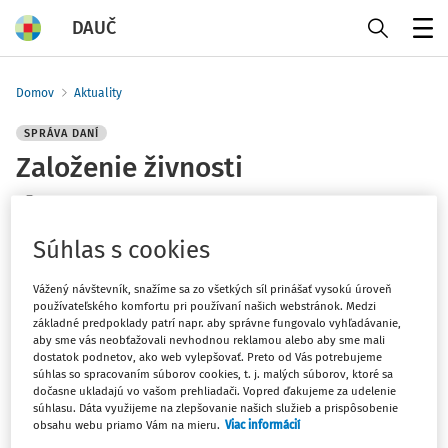
DAUČ
Menu
Domov
Aktuality
SPRÁVA DANÍ
Založenie živnosti
Redakcia
Vydané
:
15. 1. 2025
Súhlas s cookies
1 minúta čítania
Vážený návštevník, snažíme sa zo všetkých síl prinášať vysokú úroveň
Založil som si živnosť. Potrebujem pre pridelenie
používateľského komfortu pri používaní našich webstránok. Medzi
daňového identifikačného čísla (DIČ) navštíviť pobočku
základné predpoklady patrí napr. aby správne fungovalo vyhľadávanie,
aby sme vás neobťažovali nevhodnou reklamou alebo aby sme mali
daňového úradu alebo zaslať nejakú žiadosť? Ak áno,
dostatok podnetov, ako web vylepšovať. Preto od Vás potrebujeme
existuje formulár žiadosti akde ho nájdem?
súhlas so spracovaním súborov cookies, t. j. malých súborov, ktoré sa
dočasne ukladajú vo vašom prehliadači. Vopred ďakujeme za udelenie
súhlasu. Dáta využijeme na zlepšovanie našich služieb a prispôsobenie
Ak ste si založili živnosť, správca dane vás zaregistruje z
obsahu webu priamo Vám na mieru.
Viac informácií