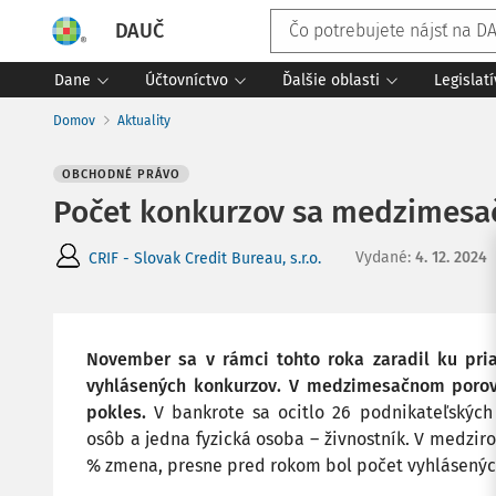
DAUČ
Dane
Účtovníctvo
Ďalšie oblasti
Legislat
Domov
Aktuality
OBCHODNÉ PRÁVO
Počet konkurzov sa medzimesačn
Vydané
:
4. 12. 2024
CRIF - Slovak Credit Bureau, s.r.o.
November sa v rámci tohto roka zaradil ku pri
vyhlásených konkurzov. V medzimesačnom porov
pokles.
V bankrote sa ocitlo 26 podnikateľských
osôb a jedna fyzická osoba – živnostník. V medzi
% zmena, presne pred rokom bol počet vyhlásenýc