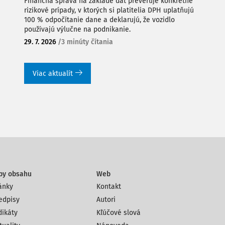
Finančná správa na základe dát preveruje konkrétne
rizikové prípady, v ktorých si platitelia DPH uplatňujú
100 % odpočítanie dane a deklarujú, že vozidlo
používajú výlučne na podnikanie.
29. 7. 2026
/
3 minúty čítania
Viac aktualít
py obsahu
Web
ánky
Kontakt
edpisy
Autori
dikáty
Kľúčové slová