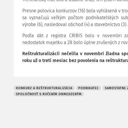
Presne polovica konkurzov (16) bola vyhlásená v tro
sa vyznačujú veľkým počtom podnikateľských subj
výrobe (6), nasledoval obchod (4) a stavebníctvo (3).
Podľa dát z registra CRIBIS bolo v novembri z
nedostatok majetku a 28 bolo úplne zrušených z ro
Reštrukturalizácii nečelila v novembri žiadna sp
roku už o tretí mesiac bez povolenia na reštruktura
KONKURZ A REŠTRUKTURALIZÁCIA
PODNIKATEĽ
SAMOSTATNE 
SPOLOČNOSŤ S RUČENÍM OBMEDZENÝM