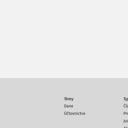
Témy
Ty
Dane
Čl
Účtovníctvo
Pr
Ju