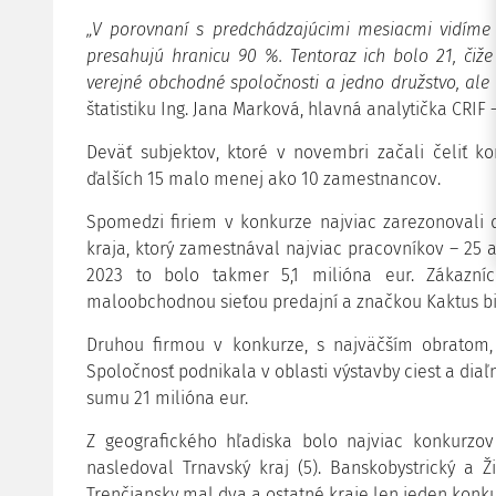
„V porovnaní s predchádzajúcimi mesiacmi vidíme n
presahujú hranicu 90 %. Tentoraz ich bolo 21, čiže
verejné obchodné spoločnosti a jedno družstvo, ale
štatistiku Ing. Jana Marková, hlavná analytička CRIF 
Deväť subjektov, ktoré v novembri začali čeliť 
ďalších 15 malo menej ako 10 zamestnancov.
Spomedzi firiem v konkurze najviac zarezonovali dv
kraja, ktorý zamestnával najviac pracovníkov – 25 a
2023 to bolo takmer 5,1 milióna eur. Zákazní
maloobchodnou sieťou predajní a značkou Kaktus b
Druhou firmou v konkurze, s najväčším obratom, b
Spoločnosť podnikala v oblasti výstavby ciest a diaľn
sumu 21 milióna eur.
Z geografického hľadiska bolo najviac konkurzov 
nasledoval Trnavský kraj (5). Banskobystrický a Ž
Trenčiansky mal dva a ostatné kraje len jeden konk