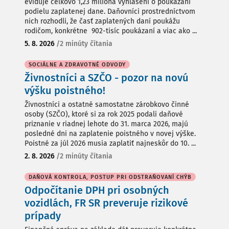
eviduje celkovo 1,23 milióna vyhlásení o poukázaní
podielu zaplatenej dane. Daňovníci prostredníctvom
nich rozhodli, že časť zaplatených daní poukážu
rodičom, konkrétne 902-tisíc poukázaní a viac ako ...
5. 8. 2026
/
2 minúty čítania
SOCIÁLNE A ZDRAVOTNÉ ODVODY
Živnostníci a SZČO - pozor na novú
výšku poistného!
Živnostníci a ostatné samostatne zárobkovo činné
osoby (SZČO), ktoré si za rok 2025 podali daňové
priznanie v riadnej lehote do 31. marca 2026, majú
posledné dni na zaplatenie poistného v novej výške.
Poistné za júl 2026 musia zaplatiť najneskôr do 10. ...
2. 8. 2026
/
2 minúty čítania
DAŇOVÁ KONTROLA, POSTUP PRI ODSTRAŇOVANÍ CHÝB
Odpočítanie DPH pri osobných
vozidlách, FR SR preveruje rizikové
prípady