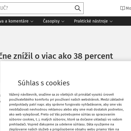
Mo
íva a komentáre
Časopisy
Praktické nástroje
e znížil o viac ako 38 percent
/
2 minúty čítania
Súhlas s cookies
aznivejším mesiacom z hľadiska počtu
Obľúbené
Vážený návštevník, snažíme sa zo všetkých síl prinášať vysokú úroveň
používateľského komfortu pri používaní našich webstránok. Medzi základné
naní s októbrom ide o viac ako 38 %
predpoklady patrí napr. aby správne fungovalo vyhľadávanie, aby sme vás
 subjektov, z toho bolo 25 právnických
neobťažovali nevhodnou reklamou alebo aby sme mali dostatok podnetov,
Stiahnuť
ako web vylepšovať. Preto od Vás potrebujeme súhlas so spracovaním
ročnom porovnaní nastala len nepatrná 4
súborov cookies, t. j. malých súborov, ktoré sa dočasne ukladajú vo vašom
h konkurzov 25.
prehliadači. Vopred ďakujeme za udelenie súhlasu. Dáta využijeme na
zlepšovanie našich služieb a prispôsobenie obsahu webu priamo Vám na
Vytlačiť