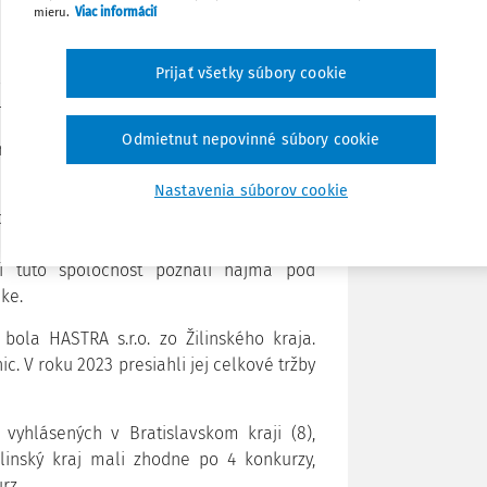
mieru.
Viac informácií
ižšie zastúpenie eseročiek, ktoré bežne
 len 84 %. Do konkurzu sa dostali aj tri
Zdieľať
Prijať všetky súbory cookie
 ani jedna akciová spoločnosť,“
približuje
– Slovak Credit Bureau.
Poznámka
Odmietnut nepovinné súbory cookie
konkurzu, nemalo žiadneho zamestnanca,
Nastavenia súborov cookie
e, a to KTS bike s.r.o. z Bratislavského
ž 49 a dosahoval miliónové tržby. V roku
ci túto spoločnosť poznali najmä pod
ike.
ola HASTRA s.r.o. zo Žilinského kraja.
ic. V roku 2023 presiahli jej celkové tržby
vyhlásených v Bratislavskom kraji (8),
ilinský kraj mali zhodne po 4 konkurzy,
urz.