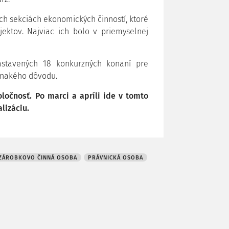
ch sekciách ekonomických činností, ktoré
ektov. Najviac ich bolo v priemyselnej
astavených 18 konkurzných konaní pre
vnakého dôvodu.
oločnosť. Po marci a apríli ide v tomto
lizáciu.
ZÁROBKOVO ČINNÁ OSOBA
PRÁVNICKÁ OSOBA