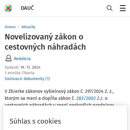
DAUČ
Menu
Domov
Aktuality
Novelizovaný zákon o
cestovných náhradách
Redakcia
Vydané
:
19. 11. 2024
1 minúta čítania
Súvisiace dokumenty (1)
V Zbierke zákonov vyšielnový zákon č. 297/2024 Z. z.,
ktorým sa mení a dopĺňa zákon č.
283/2002 Z.z.
o
cestovných náhradách v znení neskorších predpisov.
Súhlas s cookies
Národná rada Slovenskej republiky sa uzniesla na tomto
zákone: