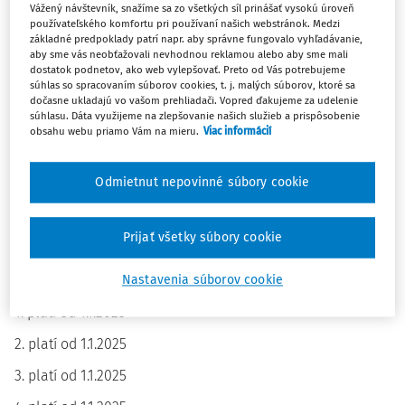
Vážený návštevník, snažíme sa zo všetkých síl prinášať vysokú úroveň
používateľského komfortu pri používaní našich webstránok. Medzi
základné predpoklady patrí napr. aby správne fungovalo vyhľadávanie,
aby sme vás neobťažovali nevhodnou reklamou alebo aby sme mali
dostatok podnetov, ako web vylepšovať. Preto od Vás potrebujeme
Čl.I
súhlas so spracovaním súborov cookies, t. j. malých súborov, ktoré sa
dočasne ukladajú vo vašom prehliadači. Vopred ďakujeme za udelenie
súhlasu. Dáta využijeme na zlepšovanie našich služieb a prispôsobenie
Zákon č.
283/2002 Z.z.
o cestovných náhradách v znení
obsahu webu priamo Vám na mieru.
Viac informácií
zákona č.
530/2004 Z.z.
, zákona č.
81/2005 Z.z.
, zákona
č.
312/2005 Z.z.
, zákona č.
348/2007 Z.z.
, zákona č.
475/2008
Odmietnut nepovinné súbory cookie
Z.z.
, zákona č.
151/2010 Z.z.
, zákona č.
548/2010 Z.z.
, zákona
č.
503/2011 Z.z.
, zákona č.
14/2015 Z.z.
, zákona č.
318/2018
Prijať všetky súbory cookie
Z.z.
, zákona č.
307/2019 Z.z.
, zákona č.
477/2019 Z.z.
a
zákona č.
127/2020 Z.z.
sa mení a dopĺňa takto:
Nastavenia súborov cookie
1. platí od 1.1.2025
2. platí od 1.1.2025
3. platí od 1.1.2025