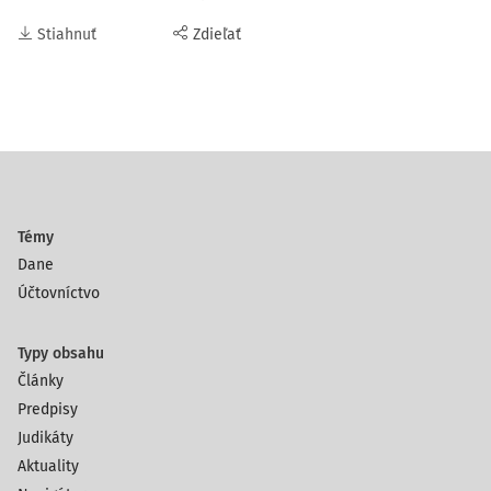
Stiahnuť
Zdieľať
Témy
Dane
Účtovníctvo
Typy obsahu
Články
Predpisy
Judikáty
Aktuality