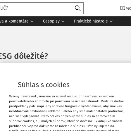
Mo
íva a komentáre
Časopisy
Praktické nástroje
ESG dôležité?
Súhlas s cookies
 v každej oblasti. Nebude trvať dlho
Obľúbené
Vážený návštevník, snažíme sa zo všetkých síl prinášať vysokú úroveň
používateľského komfortu pri používaní našich webstránok. Medzi základné
ateľa.
Udržateľnosť už nie je otázkou
predpoklady patrí napr. aby správne fungovalo vyhľadávanie, aby sme vás
pech a konkurencieschopnosť. Okamžitá
neobťažovali nevhodnou reklamou alebo aby sme mali dostatok podnetov,
Stiahnuť
iskuje stratu relevancie a úspechu.
ako web vylepšovať. Preto od Vás potrebujeme súhlas so spracovaním
súborov cookies, t. j. malých súborov, ktoré sa dočasne ukladajú vo vašom
prehliadači. Vopred ďakujeme za udelenie súhlasu. Dáta využijeme na
Vytlačiť
zlepšovanie našich služieb a prispôsobenie obsahu webu priamo Vám na