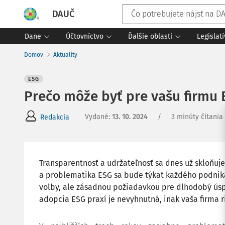
DAUČ
Dane
Účtovníctvo
Ďalšie oblasti
Legislat
Domov
Aktuality
ESG
Prečo môže byť pre vašu firmu 
Vydané
:
13. 10. 2024
/
3 minúty čítania
Redakcia
Transparentnosť a udržateľnosť sa dnes už skloňuje
a problematika ESG sa bude týkať každého podnik
voľby, ale zásadnou požiadavkou pre dlhodobý ús
adopcia ESG praxí je nevyhnutná, inak vaša firma r