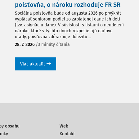
poisťovňa, o nároku rozhoduje FR SR
Sociálna poisťovňa bude od augusta 2026 po prvýkrát
vyplácať seniorom podiel zo zaplatenej dane ich detí
(tzv. asignáciu dane). V súvislosti s listami o neudelení
nároku, ktoré v týchto dňoch rozposielajú daňové
úrady, poisťovňa zdôrazňuje dôležitú ...
28. 7. 2026
/
3 minúty čítania
Viac aktualít
py obsahu
Web
ánky
Kontakt