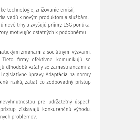
ké technológie, znižovanie emisií,
redia vedú k novým produktom a službám.
jú nové trhy a zvyšujú príjmy. ESG ponúka
vzory, motivujúc ostatných k podobnému
limatickými zmenami a sociálnymi výzvami,
 Tieto firmy efektívne komunikujú so
ujú dlhodobé vzťahy so zamestnancami a
 legislatívne úpravy. Adaptácia na normy
né riziká, zatiaľ čo zodpovedný prístup
 nevyhnutnosťou pre udržateľný úspech
prístup, získavajú konkurenčnú výhodu,
álnych problémov.