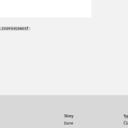
A ZODPOVEDNOSŤ
Témy
Ty
Dane
Čl