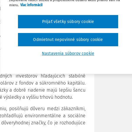
ika ESG (Environmental, Social, and
mieru.
Viac informácií
poločnosti už teraz musia alebo čoskoro
pekty udržateľnosti prostredníctvom
Zdieľať
Prijať všetky súbory cookie
notí len environmentálna a sociálna
nností jej dodávateľov. Tieto spoločnosti
Poznámka
 vrátane menších firiem. Budú požadovať,
Odmietnut nepovinné súbory cookie
i a dokázali preukázať svoje hodnotenie,
 sa splnenie ESG kritérií stane jedným z
Nastavenia súborov cookie
i podniky udržali existujúcich klientov
blematike pozornosť už teraz.
ných investorov hľadajúcich stabilné
 dolárov z fondov a súkromného kapitálu.
tázky a dobré riadenie majú lepšiu šancu
é výsledky a vyššiu trhovú hodnotu.
iu, posilňujú dôveru medzi zákazníkmi,
a zohľadňujú environmentálne a sociálne
e dôveryhodnej značky, čo je rozhodujúce