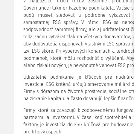
V najbližších troch rokov zasiahne problemat
Governance) takmer každého podnikateľa. Väčšie s
budú musieť sledovať a podrobne vykazovať as
samostatnej ESG správy. V rámci ESG sa nehod
zodpovednosť samotnej firmy, ale aj udržateľnosť či
teda začnú vytvárať tlak na všetkých dodávateľov,
aby dodávatelia disponovali vlastnými ESG správam
tzv. ESG skóre. Pri výberových konaniach a tendroch
podmienok, ktoré môžu rozhodnúť o vylúčení. Aby s
alebo získali nových, je nevyhnutné venovať ESG pro
Udržateľné podnikanie je kľúčové pre nadnárod
investície. ESG kritériá určujú smerovanie miliárd
Firmy s dôrazom na životné prostredie, sociálne o
na získanie kapitálu a často dosahujú lepšie finančn
Firmy, ktoré sa zaväzujú k zodpovednému fungovan
partnermi a investormi. V čase, keď spotrebiteli
faktory, je investícia do ESG kľúčová pre budovani
pre trhový úspech.