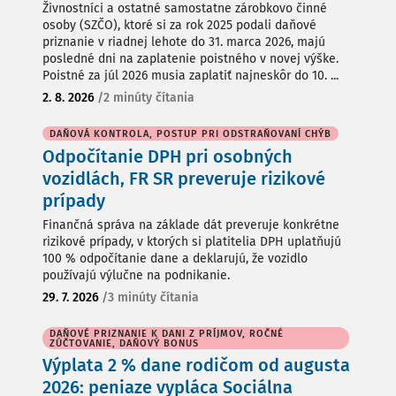
Živnostníci a ostatné samostatne zárobkovo činné
osoby (SZČO), ktoré si za rok 2025 podali daňové
priznanie v riadnej lehote do 31. marca 2026, majú
posledné dni na zaplatenie poistného v novej výške.
Poistné za júl 2026 musia zaplatiť najneskôr do 10. ...
2. 8. 2026
/
2 minúty čítania
DAŇOVÁ KONTROLA, POSTUP PRI ODSTRAŇOVANÍ CHÝB
Odpočítanie DPH pri osobných
vozidlách, FR SR preveruje rizikové
prípady
Finančná správa na základe dát preveruje konkrétne
rizikové prípady, v ktorých si platitelia DPH uplatňujú
100 % odpočítanie dane a deklarujú, že vozidlo
používajú výlučne na podnikanie.
29. 7. 2026
/
3 minúty čítania
DAŇOVÉ PRIZNANIE K DANI Z PRÍJMOV, ROČNÉ
ZÚČTOVANIE, DAŇOVÝ BONUS
Výplata 2 % dane rodičom od augusta
2026: peniaze vypláca Sociálna