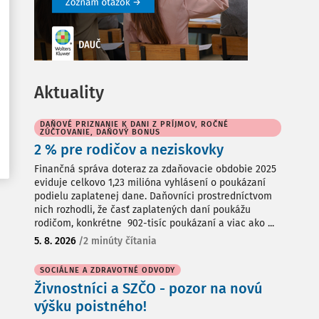
Aktuality
DAŇOVÉ PRIZNANIE K DANI Z PRÍJMOV, ROČNÉ
ZÚČTOVANIE, DAŇOVÝ BONUS
2 % pre rodičov a neziskovky
Finančná správa doteraz za zdaňovacie obdobie 2025
eviduje celkovo 1,23 milióna vyhlásení o poukázaní
podielu zaplatenej dane. Daňovníci prostredníctvom
nich rozhodli, že časť zaplatených daní poukážu
rodičom, konkrétne 902-tisíc poukázaní a viac ako ...
5. 8. 2026
/
2 minúty čítania
SOCIÁLNE A ZDRAVOTNÉ ODVODY
Živnostníci a SZČO - pozor na novú
výšku poistného!