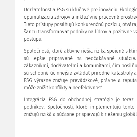
Udržateľnosť a ESG sú kľúčové pre inováciu. Ekologic
optimalizácia zdrojov a inkluzívne pracovné prost
Tieto prístupy posilňujú konkurenčnú pozíciu, otvára
šancu transformovať podniky na lídrov a pozitívne 
postupu.
Spoločnosti, ktoré aktívne riešia riziká spojené s k
sú lepšie pripravené na neočakávané situácie.
zákazníkmi, dodávateľmi a komunitami, čím posilň
sú schopné účinnejšie zvládať prírodné katastrofy a
ESG výrazne znižuje prevádzkové, právne a reputač
môže znížiť konflikty a neefektívnosť.
Integrácia ESG do obchodnej stratégie je teraz
podnikov. Spoločnosti, ktoré implementujú tento 
znižujú riziká a súčasne prispievajú k riešeniu glob