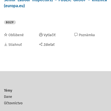
(europa.eu)
BOZP
Obľúbené
Vytlačiť
Poznámka
Stiahnuť
Zdieľať
Témy
Dane
Účtovníctvo