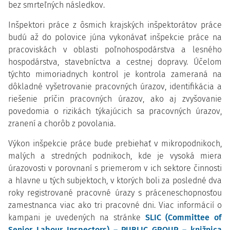
bez smrteľných následkov.
Inšpektori práce z ôsmich krajských inšpektorátov práce
budú až do polovice júna vykonávať inšpekcie práce na
pracoviskách v oblasti poľnohospodárstva a lesného
hospodárstva, stavebníctva a cestnej dopravy. Účelom
týchto mimoriadnych kontrol je kontrola zameraná na
dôkladné vyšetrovanie pracovných úrazov, identifikácia a
riešenie príčin pracovných úrazov, ako aj zvyšovanie
povedomia o rizikách týkajúcich sa pracovných úrazov,
zranení a chorôb z povolania.
Výkon inšpekcie práce bude prebiehať v mikropodnikoch,
malých a stredných podnikoch, kde je vysoká miera
úrazovosti v porovnaní s priemerom v ich sektore činnosti
a hlavne u tých subjektoch, v ktorých boli za posledné dva
roky registrované pracovné úrazy s práceneschopnosťou
zamestnanca viac ako tri pracovné dni. Viac informácií o
kampani je uvedených na stránke
SLIC (Committee of
Senior Labour Inspectors) – PUBLIC GROUP – knižnica