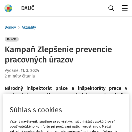
DAUČ
Menu
Domov
Aktuality
BOZP
Kampaň Zlepšenie prevencie
pracovných úrazov
Vydané
:
11. 3. 2024
2 minúty čítania
Národný inšpektorát práce a inšpektoráty prace v
spolupráci s Výborom vrchných predstaviteľov
inšpekcie práce (SLIC) rozbiehajú od začiatku marca
Súhlas s cookies
2024 na slovenských pracoviskách kontroly zamerané na
prevenciu vzniku pracovných úrazov s cieľom posilniť
Vážený návštevník, snažíme sa zo všetkých síl prinášať vysokú úroveň
kultúru prevencie v organizáciách aj medzi jednotlivými
používateľského komfortu pri používaní našich webstránok. Medzi
zamestnancami, v súlade s prístupom nulovej vízie k
základné predpoklady patrí napr. aby správne fungovalo vyhľadávanie,