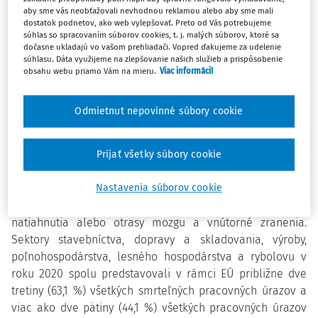
aby sme vás neobťažovali nevhodnou reklamou alebo aby sme mali
smrteľným pracovným úrazom v EÚ. Táto kampaň je
dostatok podnetov, ako web vylepšovať. Preto od Vás potrebujeme
organizovaná v spolupráci s Európskou agentúrou pre
súhlas so spracovaním súborov cookies, t. j. malých súborov, ktoré sa
bezpečnosť a ochranu zdravia pri práci (EU-OSHA).
dočasne ukladajú vo vašom prehliadači. Vopred ďakujeme za udelenie
súhlasu. Dáta využijeme na zlepšovanie našich služieb a prispôsobenie
Kampane tohto typu budú súčasne prebiehať vo
obsahu webu priamo Vám na mieru.
Viac informácií
všetkých členských štátoch Európskej únie s rovnakým
obsahom.
Odmietnut nepovinné súbory cookie
Na základe štatistických údajov došlo v roku 2020 v EÚ
k 3
355 smrteľným pracovným úrazom
, čo predstavuje pokles
Prijať všetky súbory cookie
o 53 úmrtí v porovnaní s predchádzajúcim rokom 2019. V
roku 2020 spôsobilo 70 % všetkých pracovných úrazov v EÚ
Nastavenia súborov cookie
rany a povrchové zranenia, vykĺbenia, vyvrtnutia a
natiahnutia alebo otrasy mozgu a vnútorné zranenia.
Sektory stavebníctva, dopravy a skladovania, výroby,
poľnohospodárstva, lesného hospodárstva a rybolovu v
roku 2020 spolu predstavovali v rámci EÚ približne dve
tretiny (63,1 %) všetkých smrteľných pracovných úrazov a
viac ako dve pätiny (44,1 %) všetkých pracovných úrazov