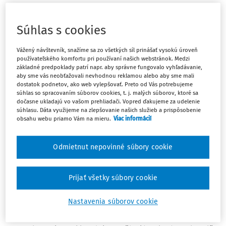
„podnikateľské kilečko“, ako sa táto veľká novela
prezýva, v konečnom dôsledku
predstavuje
Súhlas s cookies
zjednodušenie mnohých povinností, ktoré podnikateľov
zaťažovali.
Dochádza totiž k predĺženiu viacerých
Vážený návštevník, snažíme sa zo všetkých síl prinášať vysokú úroveň
šibeničných lehôt, ako aj k zrušeniu ohlasovacích
používateľského komfortu pri používaní našich webstránok. Medzi
povinností týkajúcich sa takých skutočností, ktoré si štát
základné predpoklady patrí napr. aby správne fungovalo vyhľadávanie,
aby sme vás neobťažovali nevhodnou reklamou alebo aby sme mali
vie zistiť sám z iných zdrojov.
dostatok podnetov, ako web vylepšovať. Preto od Vás potrebujeme
súhlas so spracovaním súborov cookies, t. j. malých súborov, ktoré sa
dočasne ukladajú vo vašom prehliadači. Vopred ďakujeme za udelenie
Simona Klučiarová, advokátka z našej advokátskej
súhlasu. Dáta využijeme na zlepšovanie našich služieb a prispôsobenie
kancelárie
Accace Legal
, pre vás pripravila výber
obsahu webu priamo Vám na mieru.
Viac informácií
najzaujímavejších prijatých a plánovaných zmien.
Odmietnut nepovinné súbory cookie
Vybavenie reklamácie sa môže predĺžiť
Prijať všetky súbory cookie
Kým doposiaľ bol predávajúci povinný vybaviť reklamáciu
do 30 dní od jej uplatnenia, po novom platí, že ak k
Nastavenia súborov cookie
prevzatiu predmetu reklamácie predávajúcim dôjde v
neskorší deň, ako je deň uplatnenia reklamácie, tak lehoty