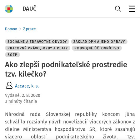
DAUČ
Menu
Domov
Z praxe
SOCIÁLNE A ZDRAVOTNÉ ODVODY
ZÁKLAD DPH A JEHO OPRAVY
PRACOVNÉ PRÁVO, MZDY A PLATY
PODVOJNÉ ÚČTOVNÍCTVO
BOZP
Ako zlepší podnikateľské prostredie
tzv. kilečko?
Accace, k. s.
Vydané
:
2. 8. 2020
3 minúty čítania
Národná rada Slovenskej republiky koncom júna
schválila rozsiahly návrh novelizácií viacerých zákonov z
dielne Ministerstva hospodárstva SR, ktoré zasahujú
viacero oblastí podnikateľského života. Tzv.