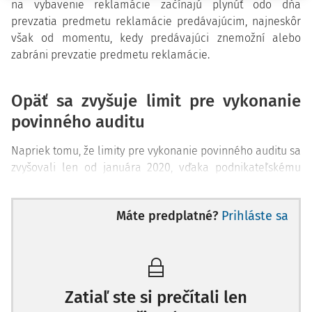
na vybavenie reklamácie začínajú plynúť odo dňa
prevzatia predmetu reklamácie predávajúcim, najneskôr
však od momentu, kedy predávajúci znemožní alebo
zabráni prevzatie predmetu reklamácie.
Opäť sa zvyšuje limit pre vykonanie
povinného auditu
Napriek tomu, že limity pre vykonanie povinného auditu sa
zvyšovali len od januára 2020, vďaka podnikateľskému
kilečku dochádza k ďalšej zmene, a to hneď dvakrát.
Pre účtovné obdobie, ktoré začína od 1. januára 2021, platí
Máte predplatné?
Prihláste sa
povinné overenie účtovnej závierky audítorom v prípade,
ak celková suma majetku presiahla 3.000.000,- EUR, čistý
obrat presiahol 6.000.000,- EUR alebo priemerný
prepočítaný počet zamestnancov v jednom účtovnom
Zatiaľ ste si prečítali len
období presiahol 40, pričom splnené musia byť aspoň dve
z uvedených podmienok.