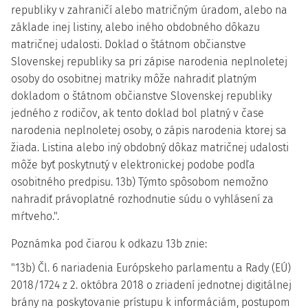
republiky v zahraničí alebo matričným úradom, alebo na
základe inej listiny, alebo iného obdobného dôkazu
matričnej udalosti. Doklad o štátnom občianstve
Slovenskej republiky sa pri zápise narodenia neplnoletej
osoby do osobitnej matriky môže nahradiť platným
dokladom o štátnom občianstve Slovenskej republiky
jedného z rodičov, ak tento doklad bol platný v čase
narodenia neplnoletej osoby, o zápis narodenia ktorej sa
žiada. Listina alebo iný obdobný dôkaz matričnej udalosti
môže byť poskytnutý v elektronickej podobe podľa
osobitného predpisu. 13b) Týmto spôsobom nemožno
nahradiť právoplatné rozhodnutie súdu o vyhlásení za
mŕtveho.".
Poznámka pod čiarou k odkazu 13b znie:
"13b) Čl. 6 nariadenia Európskeho parlamentu a Rady (EÚ)
2018/1724 z 2. októbra 2018 o zriadení jednotnej digitálnej
brány na poskytovanie prístupu k informáciám, postupom