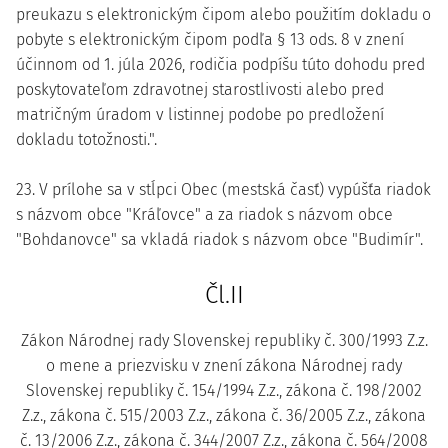
preukazu s elektronickým čipom alebo použitím dokladu o
pobyte s elektronickým čipom podľa § 13 ods. 8 v znení
účinnom od 1. júla 2026, rodičia podpíšu túto dohodu pred
poskytovateľom zdravotnej starostlivosti alebo pred
matričným úradom v listinnej podobe po predložení
dokladu totožnosti.".
23. V prílohe sa v stĺpci Obec (mestská časť) vypúšťa riadok
s názvom obce "Kráľovce" a za riadok s názvom obce
"Bohdanovce" sa vkladá riadok s názvom obce "Budimír".
Čl.II
Zákon Národnej rady Slovenskej republiky č. 300/1993 Z.z.
o mene a priezvisku v znení zákona Národnej rady
Slovenskej republiky č. 154/1994 Z.z., zákona č. 198/2002
Z.z., zákona č. 515/2003 Z.z., zákona č. 36/2005 Z.z., zákona
č. 13/2006 Z.z., zákona č. 344/2007 Z.z., zákona č. 564/2008