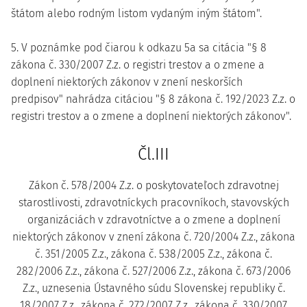
štátom alebo rodným listom vydaným iným štátom".
5. V poznámke pod čiarou k odkazu 5a sa citácia "§ 8
zákona č. 330/2007 Z.z. o registri trestov a o zmene a
doplnení niektorých zákonov v znení neskorších
predpisov" nahrádza citáciou "§ 8 zákona č. 192/2023 Z.z. o
registri trestov a o zmene a doplnení niektorých zákonov".
Čl.III
Zákon č. 578/2004 Z.z. o poskytovateľoch zdravotnej
starostlivosti, zdravotníckych pracovníkoch, stavovských
organizáciách v zdravotníctve a o zmene a doplnení
niektorých zákonov v znení zákona č. 720/2004 Z.z., zákona
č. 351/2005 Z.z., zákona č. 538/2005 Z.z., zákona č.
282/2006 Z.z., zákona č. 527/2006 Z.z., zákona č. 673/2006
Z.z., uznesenia Ústavného súdu Slovenskej republiky č.
18/2007 Z.z., zákona č. 272/2007 Z.z., zákona č. 330/2007