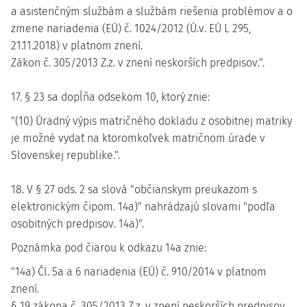
a asistenčným službám a službám riešenia problémov a o
zmene nariadenia (EÚ) č. 1024/2012 (Ú.v. EÚ L 295,
21.11.2018) v platnom znení.
Zákon č. 305/2013 Z.z. v znení neskorších predpisov.".
17. § 23 sa dopĺňa odsekom 10, ktorý znie:
"(10) Úradný výpis matričného dokladu z osobitnej matriky
je možné vydať na ktoromkoľvek matričnom úrade v
Slovenskej republike.".
18. V § 27 ods. 2 sa slová "občianskym preukazom s
elektronickým čipom. 14a)" nahrádzajú slovami "podľa
osobitných predpisov. 14a)".
Poznámka pod čiarou k odkazu 14a znie:
"14a) Čl. 5a a 6 nariadenia (EÚ) č. 910/2014 v platnom
znení.
§ 19 zákona č. 305/2013 Z.z. v znení neskorších predpisov.