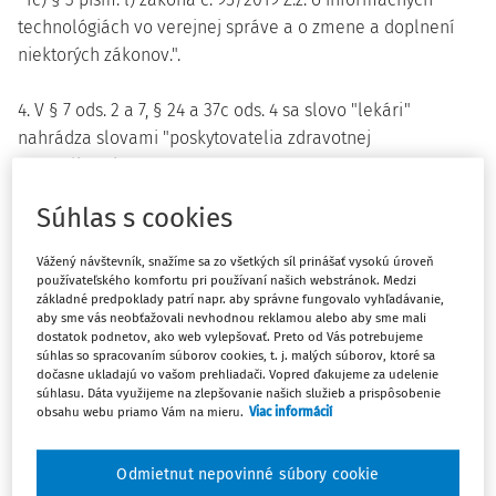
technológiách vo verejnej správe a o zmene a doplnení
niektorých zákonov.".
4. V § 7 ods. 2 a 7, § 24 a 37c ods. 4 sa slovo "lekári"
nahrádza slovami "poskytovatelia zdravotnej
starostlivosti".
Súhlas s cookies
5. V § 7 ods. 5 sa na konci pripájajú tieto vety:
"Prostredníctvom elektronickej matriky sa poskytne osobe
Vážený návštevník, snažíme sa zo všetkých síl prinášať vysokú úroveň
uvedenej v § 18 aj úradný výpis z elektronickej matriky a
používateľského komfortu pri používaní našich webstránok. Medzi
základné predpoklady patrí napr. aby správne fungovalo vyhľadávanie,
potvrdenie o údajoch zapísaných v elektronickej matrike,
aby sme vás neobťažovali nevhodnou reklamou alebo aby sme mali
ku ktorému je pripojená kvalifikovaná elektronická pečať
dostatok podnetov, ako web vylepšovať. Preto od Vás potrebujeme
súhlas so spracovaním súborov cookies, t. j. malých súborov, ktoré sa
1f) ministerstva. Doručovanie v elektronickej podobe
dočasne ukladajú vo vašom prehliadači. Vopred ďakujeme za udelenie
upravuje všeobecný predpis o elektronickej podobe
súhlasu. Dáta využijeme na zlepšovanie našich služieb a prispôsobenie
výkonu pôsobnosti orgánov verejnej moci. 1g) Úradné
obsahu webu priamo Vám na mieru.
Viac informácií
výpisy z elektronickej matriky sú použiteľné na právne
účely.".
Odmietnut nepovinné súbory cookie