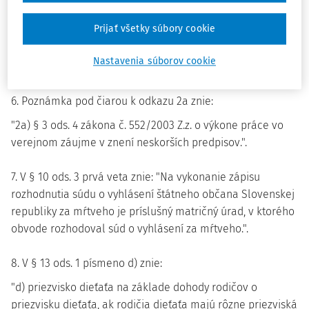
Poznámky pod čiarou k odkazom 1f a 1g znejú:
Prijať všetky súbory cookie
"1f) Čl. 3 bod 27 nariadenia (EÚ) č. 910/2014 v platnom
znení.
Nastavenia súborov cookie
1g) Zákon č. 305/2013 Z.z. v znení neskorších predpisov.".
6. Poznámka pod čiarou k odkazu 2a znie:
"2a) § 3 ods. 4 zákona č. 552/2003 Z.z. o výkone práce vo
verejnom záujme v znení neskorších predpisov.".
7. V § 10 ods. 3 prvá veta znie: "Na vykonanie zápisu
rozhodnutia súdu o vyhlásení štátneho občana Slovenskej
republiky za mŕtveho je príslušný matričný úrad, v ktorého
obvode rozhodoval súd o vyhlásení za mŕtveho.".
8. V § 13 ods. 1 písmeno d) znie:
"d) priezvisko dieťaťa na základe dohody rodičov o
priezvisku dieťaťa, ak rodičia dieťaťa majú rôzne priezviská