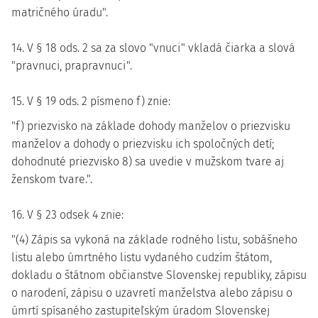
matričného úradu".
14. V § 18 ods. 2 sa za slovo "vnuci" vkladá čiarka a slová
"pravnuci, prapravnuci".
15. V § 19 ods. 2 písmeno f) znie:
"f) priezvisko na základe dohody manželov o priezvisku
manželov a dohody o priezvisku ich spoločných detí;
dohodnuté priezvisko 8) sa uvedie v mužskom tvare aj
ženskom tvare.".
16. V § 23 odsek 4 znie:
"(4) Zápis sa vykoná na základe rodného listu, sobášneho
listu alebo úmrtného listu vydaného cudzím štátom,
dokladu o štátnom občianstve Slovenskej republiky, zápisu
o narodení, zápisu o uzavretí manželstva alebo zápisu o
úmrtí spísaného zastupiteľským úradom Slovenskej