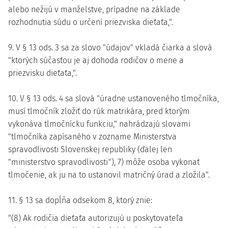
alebo nežijú v manželstve, prípadne na základe
rozhodnutia súdu o určení priezviska dieťaťa,".
9. V § 13 ods. 3 sa za slovo "údajov" vkladá čiarka a slová
"ktorých súčasťou je aj dohoda rodičov o mene a
priezvisku dieťaťa,".
10. V § 13 ods. 4 sa slová "úradne ustanoveného tlmočníka,
musí tlmočník zložiť do rúk matrikára, pred ktorým
vykonáva tlmočnícku funkciu," nahrádzajú slovami
"tlmočníka zapísaného v zozname Ministerstva
spravodlivosti Slovenskej republiky (ďalej len
"ministerstvo spravodlivosti"), 7) môže osoba vykonať
tlmočenie, ak ju na to ustanovil matričný úrad a zložila".
11. § 13 sa dopĺňa odsekom 8, ktorý znie:
"(8) Ak rodičia dieťaťa autorizujú u poskytovateľa