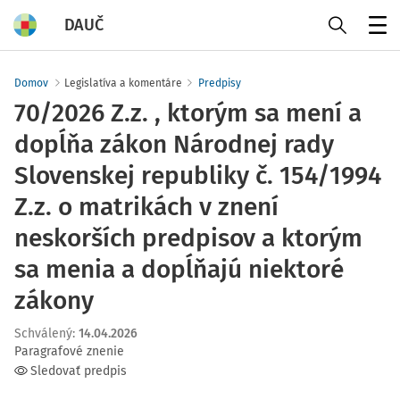
DAUČ
Menu
Domov
Legislatíva a komentáre
Predpisy
70/2026 Z.z. , ktorým sa mení a
dopĺňa zákon Národnej rady
Slovenskej republiky č. 154/1994
Z.z. o matrikách v znení
neskorších predpisov a ktorým
sa menia a dopĺňajú niektoré
zákony
Schválený
:
14.04.2026
Paragrafové znenie
Sledovať predpis