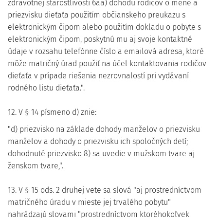
zdravotnej starostlivosti 6aa) dohodu rodičov o mene a
priezvisku dieťaťa použitím občianskeho preukazu s
elektronickým čipom alebo použitím dokladu o pobyte s
elektronickým čipom, poskytnú mu aj svoje kontaktné
údaje v rozsahu telefónne číslo a emailová adresa, ktoré
môže matričný úrad použiť na účel kontaktovania rodičov
dieťaťa v prípade riešenia nezrovnalostí pri vydávaní
rodného listu dieťaťa.".
12. V § 14 písmeno d) znie:
"d) priezvisko na základe dohody manželov o priezvisku
manželov a dohody o priezvisku ich spoločných detí;
dohodnuté priezvisko 8) sa uvedie v mužskom tvare aj
ženskom tvare,".
13. V § 15 ods. 2 druhej vete sa slová "aj prostredníctvom
matričného úradu v mieste jej trvalého pobytu"
nahrádzajú slovami "prostredníctvom ktoréhokoľvek