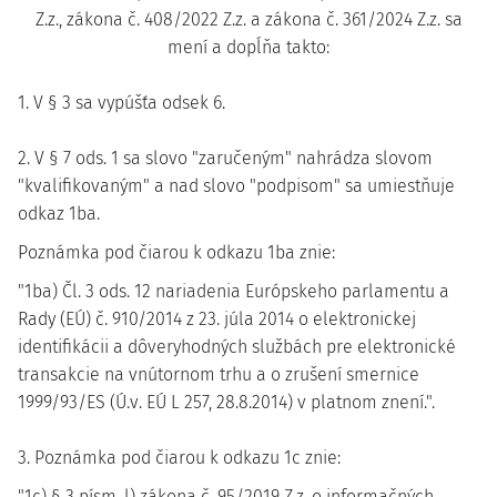
Z.z., zákona č. 408/2022 Z.z. a zákona č. 361/2024 Z.z. sa
mení a dopĺňa takto:
1. V § 3 sa vypúšťa odsek 6.
2. V § 7 ods. 1 sa slovo "zaručeným" nahrádza slovom
"kvalifikovaným" a nad slovo "podpisom" sa umiestňuje
odkaz 1ba.
Poznámka pod čiarou k odkazu 1ba znie:
"1ba) Čl. 3 ods. 12 nariadenia Európskeho parlamentu a
Rady (EÚ) č. 910/2014 z 23. júla 2014 o elektronickej
identifikácii a dôveryhodných službách pre elektronické
transakcie na vnútornom trhu a o zrušení smernice
1999/93/ES (Ú.v. EÚ L 257, 28.8.2014) v platnom znení.".
3. Poznámka pod čiarou k odkazu 1c znie:
"1c) § 3 písm. l) zákona č. 95/2019 Z.z. o informačných