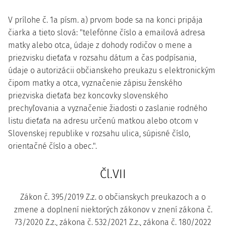
V prílohe č. 1a písm. a) prvom bode sa na konci pripája
čiarka a tieto slová: "telefónne číslo a emailová adresa
matky alebo otca, údaje z dohody rodičov o mene a
priezvisku dieťaťa v rozsahu dátum a čas podpísania,
údaje o autorizácii občianskeho preukazu s elektronickým
čipom matky a otca, vyznačenie zápisu ženského
priezviska dieťaťa bez koncovky slovenského
prechyľovania a vyznačenie žiadosti o zaslanie rodného
listu dieťaťa na adresu určenú matkou alebo otcom v
Slovenskej republike v rozsahu ulica, súpisné číslo,
orientačné číslo a obec.".
Čl.VII
Zákon č. 395/2019 Z.z. o občianskych preukazoch a o
zmene a doplnení niektorých zákonov v znení zákona č.
73/2020 Z.z., zákona č. 532/2021 Z.z., zákona č. 180/2022