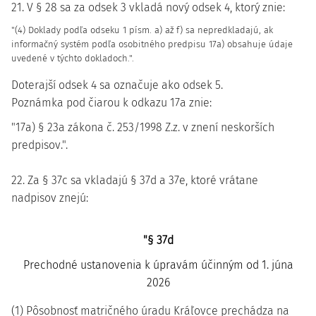
21. V § 28 sa za odsek 3 vkladá nový odsek 4, ktorý znie:
"(4) Doklady podľa odseku 1 písm. a) až f) sa nepredkladajú, ak
informačný systém podľa osobitného predpisu 17a) obsahuje údaje
uvedené v týchto dokladoch.".
Doterajší odsek 4 sa označuje ako odsek 5.
Poznámka pod čiarou k odkazu 17a znie:
"17a) § 23a zákona č. 253/1998 Z.z. v znení neskorších
predpisov.".
22. Za § 37c sa vkladajú § 37d a 37e, ktoré vrátane
nadpisov znejú:
"§ 37d
Prechodné ustanovenia k úpravám účinným od 1. júna
2026
(1) Pôsobnosť matričného úradu Kráľovce prechádza na