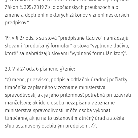
Zákon č. 395/2019 Z.z. o občianskych preukazoch a o
zmene a doplnení niektorých zákonov v znení neskorších
predpisov.".
19. V § 27 ods. 5 sa slová "predpísané tlačivo" nahrádzajú
slovami "predpísaný formulár" a slová "vyplnené tlačivo,
ktoré" sa nahrádzajú slovami "vyplnený formulár, ktorý".
20. V § 27 ods. 6 písmeno g) znie:
"g) meno, priezvisko, podpis a odtlačok úradnej pečiatky
tlmočníka zapísaného v zozname ministerstva
spravodlivosti, ak je jeho prítomnosť potrebná pri uzavretí
manželstva; ak ide o osobu nezapísanú v zozname
ministerstva spravodlivosti, môže osoba vykonať
tlmočenie, ak ju na to ustanovil matričný úrad a zložila
sľub ustanovený osobitným predpisom, 7)".