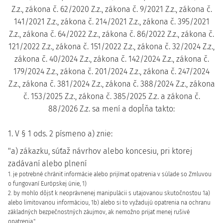
Z.z., zákona č. 62/2020 Z.z., zákona č. 9/2021 Z.z., zákona č.
141/2021 Z.z., zákona č. 214/2021 Z.z., zákona č. 395/2021
Z.z., zákona č. 64/2022 Z.z., zákona č. 86/2022 Z.z., zákona č.
121/2022 Z.z., zákona č. 151/2022 Z.z., zákona č. 32/2024 Z.z.,
zákona č. 40/2024 Z.z., zákona č. 142/2024 Z.z., zákona č.
179/2024 Z.z., zákona č. 201/2024 Z.z., zákona č. 247/2024
Z.z., zákona č. 381/2024 Z.z., zákona č. 388/2024 Z.z., zákona
č. 153/2025 Z.z., zákona č. 385/2025 Z.z. a zákona č.
88/2026 Z.z. sa mení a dopĺňa takto:
1. V § 1 ods. 2 písmeno a) znie:
"a) zákazku, súťaž návrhov alebo koncesiu, pri ktorej
zadávaní alebo plnení
1. je potrebné chrániť informácie alebo prijímať opatrenia v súlade so Zmluvou
o fungovaní Európskej únie, 1)
2. by mohlo dôjsť k neoprávnenej manipulácii s utajovanou skutočnosťou 1a)
alebo limitovanou informáciou, 1b) alebo si to vyžadujú opatrenia na ochranu
základných bezpečnostných záujmov, ak nemožno prijať menej rušivé
opatrenia.".