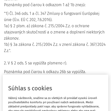
Poznámky pod čiarou k odkazom 1 až 1b znejú:
"1) Čl. 346 ods. 1 a čl. 347 Zmluvy o fungovaní Európskej
únie (Ú.v. EÚ C 202, 7.6.2016).
1a) § 2 písm. a) zákona č. 215/2004 Z.z. o ochrane
utajovaných skutočností a o zmene a doplnení niektorých
zákonov.
1b) § 3a zákona č. 215/2004 Z.z. v znení zákona č. 367/2024
Z.z.".
2. V § 2 ods. 5 sa vypúšťa písmeno r).
Poznámka pod čiarou k odkazu 26b sa vypúšťa.
3. V § 3 ods. 8 sa nad slovom "skutočnosťou" vypúšťa odkaz
Súhlas s cookies
27.
Vážený návštevník, snažíme sa zo všetkých síl prinášať vysokú úroveň
Poznámka pod čiarou k odkazu 27 sa vypúšťa.
používateľského komfortu pri používaní našich webstránok. Medzi
základné predpoklady patrí napr. aby správne fungovalo vyhľadávanie,
aby sme vás neobťažovali nevhodnou reklamou alebo aby sme mali