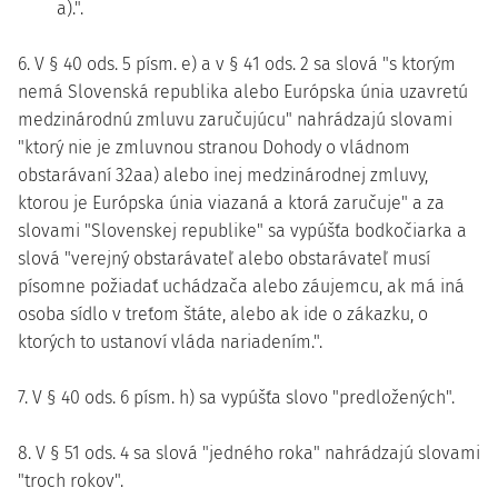
a).".
6. V § 40 ods. 5 písm. e) a v § 41 ods. 2 sa slová "s ktorým
nemá Slovenská republika alebo Európska únia uzavretú
medzinárodnú zmluvu zaručujúcu" nahrádzajú slovami
"ktorý nie je zmluvnou stranou Dohody o vládnom
obstarávaní 32aa) alebo inej medzinárodnej zmluvy,
ktorou je Európska únia viazaná a ktorá zaručuje" a za
slovami "Slovenskej republike" sa vypúšťa bodkočiarka a
slová "verejný obstarávateľ alebo obstarávateľ musí
písomne požiadať uchádzača alebo záujemcu, ak má iná
osoba sídlo v treťom štáte, alebo ak ide o zákazku, o
ktorých to ustanoví vláda nariadením.".
7. V § 40 ods. 6 písm. h) sa vypúšťa slovo "predložených".
8. V § 51 ods. 4 sa slová "jedného roka" nahrádzajú slovami
"troch rokov".