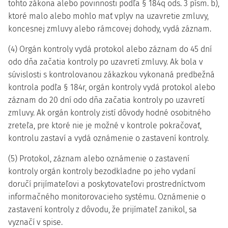
tohto zákona alebo povinnosti podľa § 184q ods. 3 písm. b),
ktoré malo alebo mohlo mať vplyv na uzavretie zmluvy,
koncesnej zmluvy alebo rámcovej dohody, vydá záznam.
(4) Orgán kontroly vydá protokol alebo záznam do 45 dní
odo dňa začatia kontroly po uzavretí zmluvy. Ak bola v
súvislosti s kontrolovanou zákazkou vykonaná predbežná
kontrola podľa § 184r, orgán kontroly vydá protokol alebo
záznam do 20 dní odo dňa začatia kontroly po uzavretí
zmluvy. Ak orgán kontroly zistí dôvody hodné osobitného
zreteľa, pre ktoré nie je možné v kontrole pokračovať,
kontrolu zastaví a vydá oznámenie o zastavení kontroly.
(5) Protokol, záznam alebo oznámenie o zastavení
kontroly orgán kontroly bezodkladne po jeho vydaní
doručí prijímateľovi a poskytovateľovi prostredníctvom
informačného monitorovacieho systému. Oznámenie o
zastavení kontroly z dôvodu, že prijímateľ zanikol, sa
vyznačí v spise.