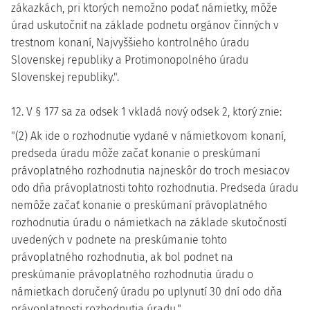
zákazkách, pri ktorých nemožno podať námietky, môže
úrad uskutočniť na základe podnetu orgánov činných v
trestnom konaní, Najvyššieho kontrolného úradu
Slovenskej republiky a Protimonopolného úradu
Slovenskej republiky.".
12. V § 177 sa za odsek 1 vkladá nový odsek 2, ktorý znie:
"(2) Ak ide o rozhodnutie vydané v námietkovom konaní,
predseda úradu môže začať konanie o preskúmaní
právoplatného rozhodnutia najneskôr do troch mesiacov
odo dňa právoplatnosti tohto rozhodnutia. Predseda úradu
nemôže začať konanie o preskúmaní právoplatného
rozhodnutia úradu o námietkach na základe skutočností
uvedených v podnete na preskúmanie tohto
právoplatného rozhodnutia, ak bol podnet na
preskúmanie právoplatného rozhodnutia úradu o
námietkach doručený úradu po uplynutí 30 dní odo dňa
právoplatnosti rozhodnutia úradu.".