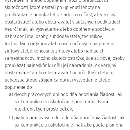
Vysvetlením alebo doplnením možno preukázať aj
skutočnosti, ktoré nastali po uplynutí lehoty na
predkladanie ponúk alebo žiadostí o účasť, ak verejný
obstarávateľ alebo obstarávateľ v súťažných podkladoch
neurčí inak; ak vysvetlenie alebo doplnenie spočíva v
nahradení inej osoby, subdodávateľa, technikov,
technických orgánov alebo osôb určených na plnenie
zmluvy alebo koncesnej zmluvy alebo riadiacich
zamestnancov, možno skutočnosti týkajúce sa novej osoby
preukázať najneskôr ku dňu jej nahradenia. Ak verejný
obstarávateľ alebo obstarávateľ neurčí dlhšiu lehotu,
uchádzač alebo záujemca doručí vysvetlenie alebo
doplnenie do
a) dvoch pracovných dní odo dňa odoslania žiadosti, ak
sa komunikácia uskutočňuje prostredníctvom
elektronických prostriedkov,
b) piatich pracovných dní odo dňa doručenia žiadosti, ak
sa komunikácia uskutočňuje inak ako podľa písmena