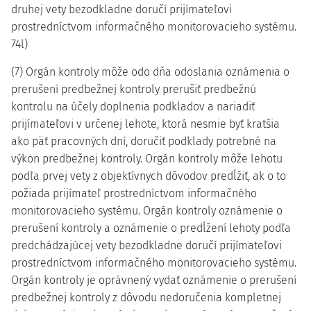
druhej vety bezodkladne doručí prijímateľovi
prostredníctvom informačného monitorovacieho systému.
74l)
(7) Orgán kontroly môže odo dňa odoslania oznámenia o
prerušení predbežnej kontroly prerušiť predbežnú
kontrolu na účely doplnenia podkladov a nariadiť
prijímateľovi v určenej lehote, ktorá nesmie byť kratšia
ako päť pracovných dní, doručiť podklady potrebné na
výkon predbežnej kontroly. Orgán kontroly môže lehotu
podľa prvej vety z objektívnych dôvodov predĺžiť, ak o to
požiada prijímateľ prostredníctvom informačného
monitorovacieho systému. Orgán kontroly oznámenie o
prerušení kontroly a oznámenie o predĺžení lehoty podľa
predchádzajúcej vety bezodkladne doručí prijímateľovi
prostredníctvom informačného monitorovacieho systému.
Orgán kontroly je oprávnený vydať oznámenie o prerušení
predbežnej kontroly z dôvodu nedoručenia kompletnej