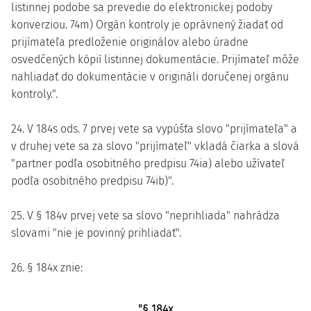
listinnej podobe sa prevedie do elektronickej podoby
konverziou. 74m) Orgán kontroly je oprávnený žiadať od
prijímateľa predloženie originálov alebo úradne
osvedčených kópií listinnej dokumentácie. Prijímateľ môže
nahliadať do dokumentácie v origináli doručenej orgánu
kontroly.".
24. V 184s ods. 7 prvej vete sa vypúšťa slovo "prijímateľa" a
v druhej vete sa za slovo "prijímateľ" vkladá čiarka a slová
"partner podľa osobitného predpisu 74ia) alebo užívateľ
podľa osobitného predpisu 74ib)".
25. V § 184v prvej vete sa slovo "neprihliada" nahrádza
slovami "nie je povinný prihliadať".
26. § 184x znie:
"§ 184x