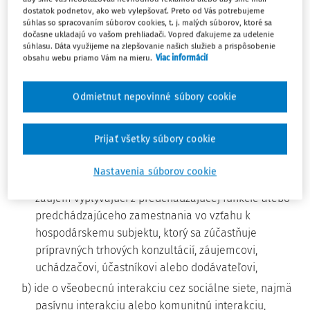
4. V § 23 sa za odsek 2 vkladá nový odsek 3, ktorý znie:
dostatok podnetov, ako web vylepšovať. Preto od Vás potrebujeme
súhlas so spracovaním súborov cookies, t. j. malých súborov, ktoré sa
"(3) Za konflikt záujmov sa nepovažuje najmä, ak
dočasne ukladajú vo vašom prehliadači. Vopred ďakujeme za udelenie
a) od skončenia predchádzajúcej funkcie
súhlasu. Dáta využijeme na zlepšovanie našich služieb a prispôsobenie
obsahu webu priamo Vám na mieru.
Viac informácií
zainteresovanej osoby alebo od predchádzajúceho
zamestnania uplynuli viac ako tri roky a
zainteresovaná osoba už nemá finančný záujem,
Odmietnut nepovinné súbory cookie
ekonomický záujem alebo osobný záujem súvisiaci s
predchádzajúcou funkciou alebo predchádzajúcim
Prijať všetky súbory cookie
zamestnaním; minulý finančný záujem, ekonomický
záujem alebo osobný záujem zainteresovanej osoby
Nastavenia súborov cookie
je relevantný, ak má zainteresovaná osoba naďalej
záujem vyplývajúci z predchádzajúcej funkcie alebo
predchádzajúceho zamestnania vo vzťahu k
hospodárskemu subjektu, ktorý sa zúčastňuje
prípravných trhových konzultácií, záujemcovi,
uchádzačovi, účastníkovi alebo dodávateľovi,
b) ide o všeobecnú interakciu cez sociálne siete, najmä
pasívnu interakciu alebo komunitnú interakciu,