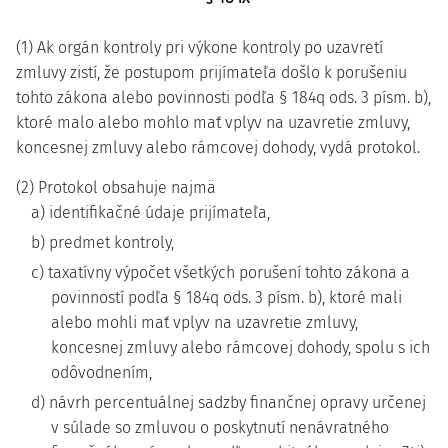
(1) Ak orgán kontroly pri výkone kontroly po uzavretí
zmluvy zistí, že postupom prijímateľa došlo k porušeniu
tohto zákona alebo povinnosti podľa § 184q ods. 3 písm. b),
ktoré malo alebo mohlo mať vplyv na uzavretie zmluvy,
koncesnej zmluvy alebo rámcovej dohody, vydá protokol.
(2) Protokol obsahuje najmä
a) identifikačné údaje prijímateľa,
b) predmet kontroly,
c) taxatívny výpočet všetkých porušení tohto zákona a
povinností podľa § 184q ods. 3 písm. b), ktoré mali
alebo mohli mať vplyv na uzavretie zmluvy,
koncesnej zmluvy alebo rámcovej dohody, spolu s ich
odôvodnením,
d) návrh percentuálnej sadzby finančnej opravy určenej
v súlade so zmluvou o poskytnutí nenávratného