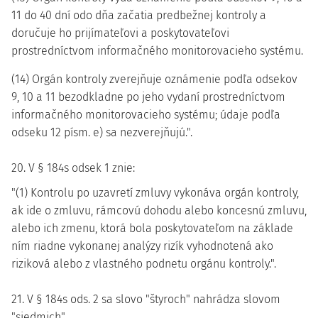
11 do 40 dní odo dňa začatia predbežnej kontroly a
doručuje ho prijímateľovi a poskytovateľovi
prostredníctvom informačného monitorovacieho systému.
(14) Orgán kontroly zverejňuje oznámenie podľa odsekov
9, 10 a 11 bezodkladne po jeho vydaní prostredníctvom
informačného monitorovacieho systému; údaje podľa
odseku 12 písm. e) sa nezverejňujú.".
20. V § 184s odsek 1 znie:
"(1) Kontrolu po uzavretí zmluvy vykonáva orgán kontroly,
ak ide o zmluvu, rámcovú dohodu alebo koncesnú zmluvu,
alebo ich zmenu, ktorá bola poskytovateľom na základe
ním riadne vykonanej analýzy rizík vyhodnotená ako
riziková alebo z vlastného podnetu orgánu kontroly.".
21. V § 184s ods. 2 sa slovo "štyroch" nahrádza slovom
"siedmich".