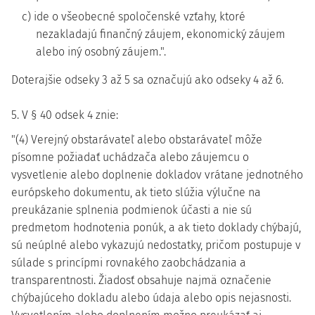
c) ide o všeobecné spoločenské vzťahy, ktoré
nezakladajú finančný záujem, ekonomický záujem
alebo iný osobný záujem.".
Doterajšie odseky 3 až 5 sa označujú ako odseky 4 až 6.
5. V § 40 odsek 4 znie:
"(4) Verejný obstarávateľ alebo obstarávateľ môže
písomne požiadať uchádzača alebo záujemcu o
vysvetlenie alebo doplnenie dokladov vrátane jednotného
európskeho dokumentu, ak tieto slúžia výlučne na
preukázanie splnenia podmienok účasti a nie sú
predmetom hodnotenia ponúk, a ak tieto doklady chýbajú,
sú neúplné alebo vykazujú nedostatky, pričom postupuje v
súlade s princípmi rovnakého zaobchádzania a
transparentnosti. Žiadosť obsahuje najmä označenie
chýbajúceho dokladu alebo údaja alebo opis nejasnosti.