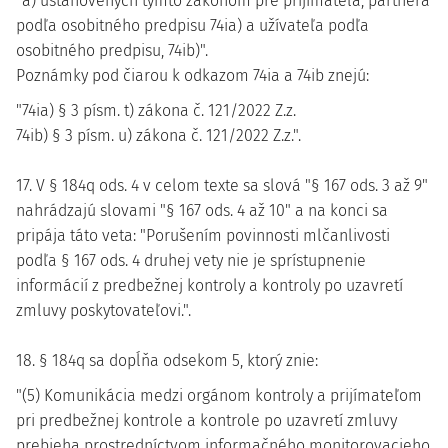
"a) ustanovených týmto zákonom pre prijímateľa, partnera
podľa osobitného predpisu 74ia) a užívateľa podľa
osobitného predpisu, 74ib)".
Poznámky pod čiarou k odkazom 74ia a 74ib znejú:
"74ia) § 3 písm. t) zákona č. 121/2022 Z.z.
74ib) § 3 písm. u) zákona č. 121/2022 Z.z.".
17. V § 184q ods. 4 v celom texte sa slová "§ 167 ods. 3 až 9"
nahrádzajú slovami "§ 167 ods. 4 až 10" a na konci sa
pripája táto veta: "Porušením povinnosti mlčanlivosti
podľa § 167 ods. 4 druhej vety nie je sprístupnenie
informácií z predbežnej kontroly a kontroly po uzavretí
zmluvy poskytovateľovi.".
18. § 184q sa dopĺňa odsekom 5, ktorý znie:
"(5) Komunikácia medzi orgánom kontroly a prijímateľom
pri predbežnej kontrole a kontrole po uzavretí zmluvy
prebieha prostredníctvom informačného monitorovacieho