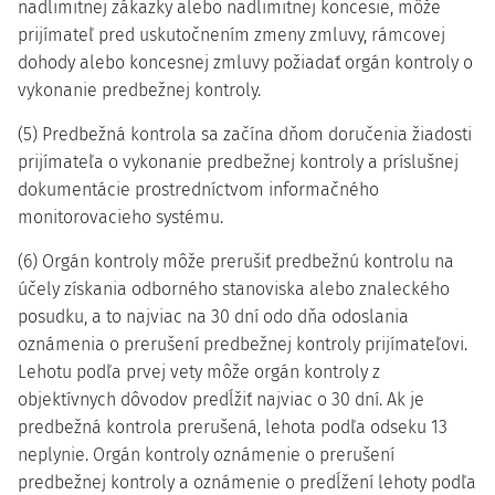
nadlimitnej zákazky alebo nadlimitnej koncesie, môže
prijímateľ pred uskutočnením zmeny zmluvy, rámcovej
dohody alebo koncesnej zmluvy požiadať orgán kontroly o
vykonanie predbežnej kontroly.
(5) Predbežná kontrola sa začína dňom doručenia žiadosti
prijímateľa o vykonanie predbežnej kontroly a príslušnej
dokumentácie prostredníctvom informačného
monitorovacieho systému.
(6) Orgán kontroly môže prerušiť predbežnú kontrolu na
účely získania odborného stanoviska alebo znaleckého
posudku, a to najviac na 30 dní odo dňa odoslania
oznámenia o prerušení predbežnej kontroly prijímateľovi.
Lehotu podľa prvej vety môže orgán kontroly z
objektívnych dôvodov predĺžiť najviac o 30 dní. Ak je
predbežná kontrola prerušená, lehota podľa odseku 13
neplynie. Orgán kontroly oznámenie o prerušení
predbežnej kontroly a oznámenie o predĺžení lehoty podľa