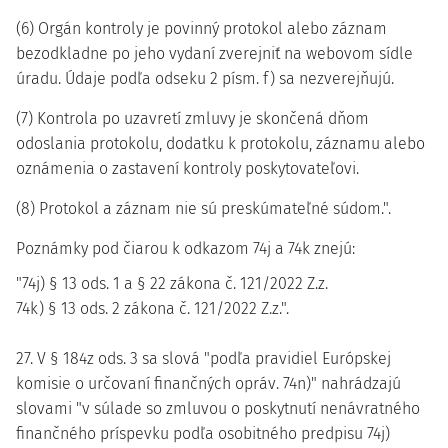
(6) Orgán kontroly je povinný protokol alebo záznam
bezodkladne po jeho vydaní zverejniť na webovom sídle
úradu. Údaje podľa odseku 2 písm. f) sa nezverejňujú.
(7) Kontrola po uzavretí zmluvy je skončená dňom
odoslania protokolu, dodatku k protokolu, záznamu alebo
oznámenia o zastavení kontroly poskytovateľovi.
(8) Protokol a záznam nie sú preskúmateľné súdom.".
Poznámky pod čiarou k odkazom 74j a 74k znejú:
"74j) § 13 ods. 1 a § 22 zákona č. 121/2022 Z.z.
74k) § 13 ods. 2 zákona č. 121/2022 Z.z.".
27. V § 184z ods. 3 sa slová "podľa pravidiel Európskej
komisie o určovaní finančných opráv. 74n)" nahrádzajú
slovami "v súlade so zmluvou o poskytnutí nenávratného
finančného príspevku podľa osobitného predpisu 74j)