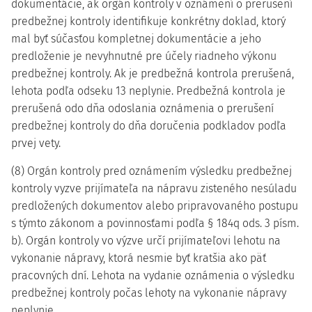
dokumentácie, ak orgán kontroly v oznámení o prerušení
predbežnej kontroly identifikuje konkrétny doklad, ktorý
mal byť súčasťou kompletnej dokumentácie a jeho
predloženie je nevyhnutné pre účely riadneho výkonu
predbežnej kontroly. Ak je predbežná kontrola prerušená,
lehota podľa odseku 13 neplynie. Predbežná kontrola je
prerušená odo dňa odoslania oznámenia o prerušení
predbežnej kontroly do dňa doručenia podkladov podľa
prvej vety.
(8) Orgán kontroly pred oznámením výsledku predbežnej
kontroly vyzve prijímateľa na nápravu zisteného nesúladu
predložených dokumentov alebo pripravovaného postupu
s týmto zákonom a povinnosťami podľa § 184q ods. 3 písm.
b). Orgán kontroly vo výzve určí prijímateľovi lehotu na
vykonanie nápravy, ktorá nesmie byť kratšia ako päť
pracovných dní. Lehota na vydanie oznámenia o výsledku
predbežnej kontroly počas lehoty na vykonanie nápravy
neplynie.