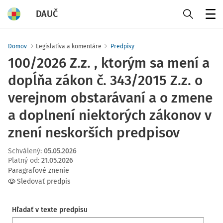
DAUČ
Menu
Domov
Legislatíva a komentáre
Predpisy
100/2026 Z.z. , ktorým sa mení a
dopĺňa zákon č. 343/2015 Z.z. o
verejnom obstarávaní a o zmene
a doplnení niektorých zákonov v
znení neskorších predpisov
Schválený
:
05.05.2026
Platný od
:
21.05.2026
Paragrafové znenie
Sledovať predpis
Hľadať v texte predpisu