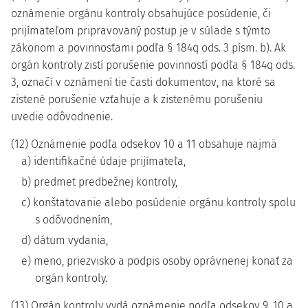
oznámenie orgánu kontroly obsahujúce posúdenie, či
prijímateľom pripravovaný postup je v súlade s týmto
zákonom a povinnosťami podľa § 184q ods. 3 písm. b). Ak
orgán kontroly zistí porušenie povinností podľa § 184q ods.
3, označí v oznámení tie časti dokumentov, na ktoré sa
zistené porušenie vzťahuje a k zistenému porušeniu
uvedie odôvodnenie.
(12) Oznámenie podľa odsekov 10 a 11 obsahuje najmä
a) identifikačné údaje prijímateľa,
b) predmet predbežnej kontroly,
c) konštatovanie alebo posúdenie orgánu kontroly spolu
s odôvodnením,
d) dátum vydania,
e) meno, priezvisko a podpis osoby oprávnenej konať za
orgán kontroly.
(13) Orgán kontroly vydá oznámenie podľa odsekov 9, 10 a