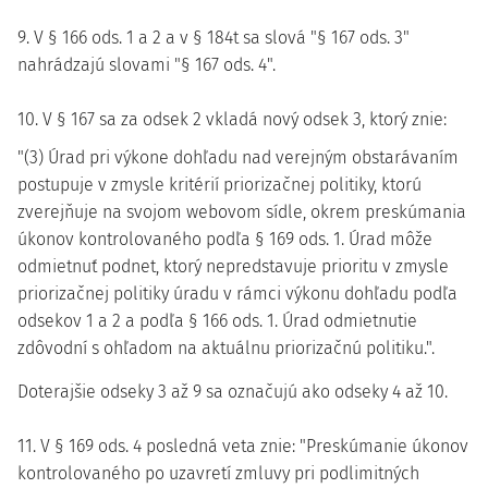
9. V § 166 ods. 1 a 2 a v § 184t sa slová "§ 167 ods. 3"
nahrádzajú slovami "§ 167 ods. 4".
10. V § 167 sa za odsek 2 vkladá nový odsek 3, ktorý znie:
"(3) Úrad pri výkone dohľadu nad verejným obstarávaním
postupuje v zmysle kritérií priorizačnej politiky, ktorú
zverejňuje na svojom webovom sídle, okrem preskúmania
úkonov kontrolovaného podľa § 169 ods. 1. Úrad môže
odmietnuť podnet, ktorý nepredstavuje prioritu v zmysle
priorizačnej politiky úradu v rámci výkonu dohľadu podľa
odsekov 1 a 2 a podľa § 166 ods. 1. Úrad odmietnutie
zdôvodní s ohľadom na aktuálnu priorizačnú politiku.".
Doterajšie odseky 3 až 9 sa označujú ako odseky 4 až 10.
11. V § 169 ods. 4 posledná veta znie: "Preskúmanie úkonov
kontrolovaného po uzavretí zmluvy pri podlimitných