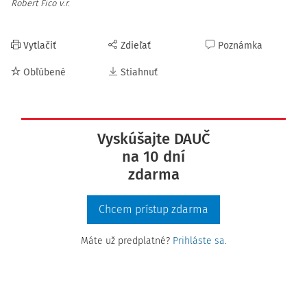
Robert Fico v.r.
Vytlačiť
Zdieľať
Poznámka
Obľúbené
Stiahnuť
Vyskúšajte DAUČ
na 10 dní
zdarma
Chcem prístup zdarma
Máte už predplatné?
Prihláste sa.