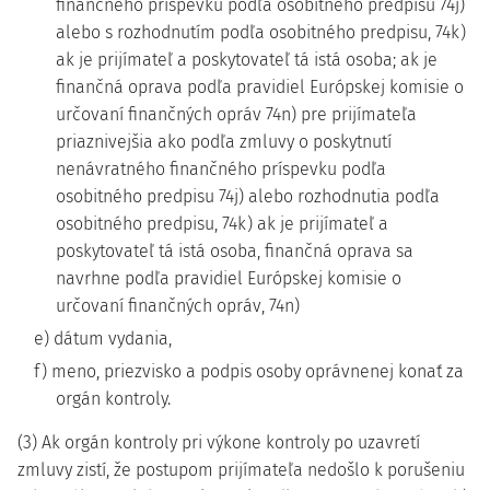
finančného príspevku podľa osobitného predpisu 74j)
alebo s rozhodnutím podľa osobitného predpisu, 74k)
ak je prijímateľ a poskytovateľ tá istá osoba; ak je
finančná oprava podľa pravidiel Európskej komisie o
určovaní finančných opráv 74n) pre prijímateľa
priaznivejšia ako podľa zmluvy o poskytnutí
nenávratného finančného príspevku podľa
osobitného predpisu 74j) alebo rozhodnutia podľa
osobitného predpisu, 74k) ak je prijímateľ a
poskytovateľ tá istá osoba, finančná oprava sa
navrhne podľa pravidiel Európskej komisie o
určovaní finančných opráv, 74n)
e) dátum vydania,
f) meno, priezvisko a podpis osoby oprávnenej konať za
orgán kontroly.
(3) Ak orgán kontroly pri výkone kontroly po uzavretí
zmluvy zistí, že postupom prijímateľa nedošlo k porušeniu