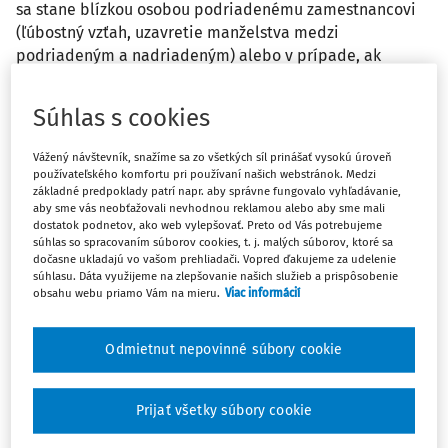
sa stane blízkou osobou podriadenému zamestnancovi
(ľúbostný vzťah, uzavretie manželstva medzi
podriadeným a nadriadeným) alebo v prípade, ak
zamestnávateľ zamestnal a zaradil do vzťahu priamej
podriadenosti a nadriadenosti osoby blízke, o čom však
Súhlas s cookies
zamestnávateľ v čase zaradenia nemal vedomosť, a
uvedené zistil po 2 rokoch zamestnávania týchto osôb,
Vážený návštevník, snažíme sa zo všetkých síl prinášať vysokú úroveň
ak ani jeden z týchto zamestnancov nesúhlasí so zmenou
používateľského komfortu pri používaní našich webstránok. Medzi
pracovných podmienok, prípadne zamestnávateľ ani
základné predpoklady patrí napr. aby správne fungovalo vyhľadávanie,
aby sme vás neobťažovali nevhodnou reklamou alebo aby sme mali
nemá možnosť zamestnanca (po dohode so
dostatok podnetov, ako web vylepšovať. Preto od Vás potrebujeme
zamestnancom) preradiť ho na iné miesto, lebo
súhlas so spracovaním súborov cookies, t. j. malých súborov, ktoré sa
dočasne ukladajú vo vašom prehliadači. Vopred ďakujeme za udelenie
(vhodným) voľným miestom nedisponuje, a nie je ani
súhlasu. Dáta využijeme na zlepšovanie našich služieb a prispôsobenie
možná zmena riadiacich väzieb (stanovenie iného
obsahu webu priamo Vám na mieru.
Viac informácií
vedúceho zamestnanca pre dotknutého podriadeného
zamestnanca)?
Odmietnut nepovinné súbory cookie
Odpoveď
Prijať všetky súbory cookie