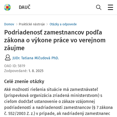
DAUČ
Menu
Domov
Praktické nástroje
Otázky a odpovede
Podriadenosť zamestnancov podľa
zákona o výkone práce vo verejnom
záujme
JUDr. Tatiana Mičudová PhD.
OAO ID
:
5819
Zodpovedané
:
1. 8. 2025
Celé znenie otázky
Aké možnosti riešenia situácie má zamestnávateľ
(príspevková organizácia zriadená ministerstvom) s
cieľom dodržať ustanovenie o zákaze vzájomnej
podriadenosti a nadriadenosti zamestnancov (§ 7 zákona
č. 552/2003 Z. z.) v prípade, ak nadriadený zamestnanec