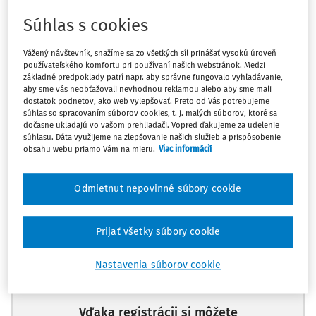
Súhlas s cookies
Odpoveď
Vážený návštevník, snažíme sa zo všetkých síl prinášať vysokú úroveň
používateľského komfortu pri používaní našich webstránok. Medzi
základné predpoklady patrí napr. aby správne fungovalo vyhľadávanie,
Máte predplatné?
Prihláste sa
aby sme vás neobťažovali nevhodnou reklamou alebo aby sme mali
dostatok podnetov, ako web vylepšovať. Preto od Vás potrebujeme
súhlas so spracovaním súborov cookies, t. j. malých súborov, ktoré sa
dočasne ukladajú vo vašom prehliadači. Vopred ďakujeme za udelenie
súhlasu. Dáta využijeme na zlepšovanie našich služieb a prispôsobenie
obsahu webu priamo Vám na mieru.
Viac informácií
Zatiaľ ste si prečítali len začiatok...
Odmietnut nepovinné súbory cookie
Celý dokument je len pre predplatiteľov.
Prijať všetky súbory cookie
Zaregistrujte sa a získajte
zadarmo prístup k vybranému obsahu na
Nastavenia súborov cookie
10 dní.
Vďaka registrácii si môžete