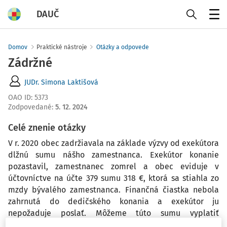
DAUČ
Menu
Domov
Praktické nástroje
Otázky a odpovede
Zádržné
JUDr. Simona Laktišová
OAO ID
:
5373
Zodpovedané
:
5. 12. 2024
Celé znenie otázky
V r. 2020 obec zadržiavala na základe výzvy od exekútora
dlžnú sumu nášho zamestnanca. Exekútor konanie
pozastavil, zamestnanec zomrel a obec eviduje v
účtovníctve na účte 379 sumu 318 €, ktorá sa stiahla zo
mzdy bývalého zamestnanca. Finančná čiastka nebola
zahrnutá do dedičského konania a exekútor ju
nepožaduje poslať. Môžeme túto sumu vyplatiť
pozostalým? Akou formou a ako to zaúčtovať?