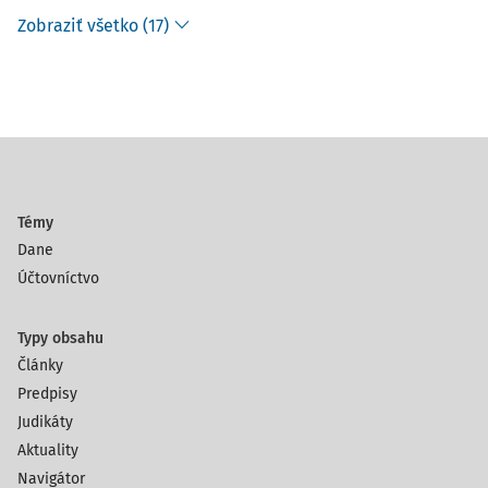
Zobraziť všetko (17)
Témy
Dane
Účtovníctvo
Typy obsahu
Články
Predpisy
Judikáty
Aktuality
Navigátor