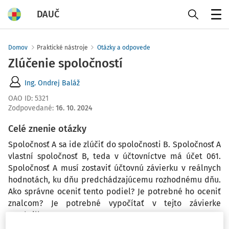
DAUČ
Menu
Domov
Praktické nástroje
Otázky a odpovede
Zlúčenie spoločností
Ing. Ondrej Baláž
OAO ID
:
5321
Zodpovedané
:
16. 10. 2024
Celé znenie otázky
Spoločnosť A sa ide zlúčiť do spoločnosti B. Spoločnosť A
vlastní spoločnosť B, teda v účtovníctve má účet 061.
Spoločnosť A musí zostaviť účtovnú závierku v reálnych
hodnotách, ku dňu predchádzajúcemu rozhodnému dňu.
Ako správne oceniť tento podiel? Je potrebné ho oceniť
znalcom? Je potrebné vypočítať v tejto závierke
goodwill?