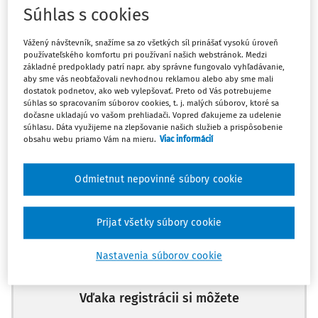
Súhlas s cookies
Odpoveď
Vážený návštevník, snažíme sa zo všetkých síl prinášať vysokú úroveň
používateľského komfortu pri používaní našich webstránok. Medzi
základné predpoklady patrí napr. aby správne fungovalo vyhľadávanie,
Máte predplatné?
Prihláste sa
aby sme vás neobťažovali nevhodnou reklamou alebo aby sme mali
dostatok podnetov, ako web vylepšovať. Preto od Vás potrebujeme
súhlas so spracovaním súborov cookies, t. j. malých súborov, ktoré sa
dočasne ukladajú vo vašom prehliadači. Vopred ďakujeme za udelenie
súhlasu. Dáta využijeme na zlepšovanie našich služieb a prispôsobenie
obsahu webu priamo Vám na mieru.
Viac informácií
Zatiaľ ste si prečítali len začiatok...
Odmietnut nepovinné súbory cookie
Celý dokument je len pre predplatiteľov.
Prijať všetky súbory cookie
Zaregistrujte sa a získajte
zadarmo prístup k vybranému obsahu na
Nastavenia súborov cookie
10 dní.
Vďaka registrácii si môžete