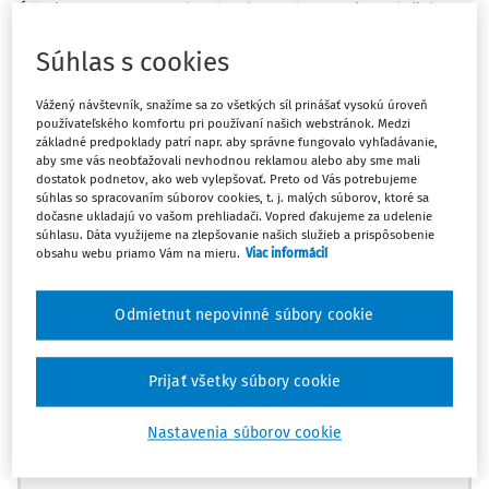
Účtujeme tento prípad ako odpustenie záväzku v
prospech účtu ostatné výnosy?
Súhlas s cookies
Odpoveď
Vážený návštevník, snažíme sa zo všetkých síl prinášať vysokú úroveň
používateľského komfortu pri používaní našich webstránok. Medzi
základné predpoklady patrí napr. aby správne fungovalo vyhľadávanie,
aby sme vás neobťažovali nevhodnou reklamou alebo aby sme mali
Máte predplatné?
Prihláste sa
dostatok podnetov, ako web vylepšovať. Preto od Vás potrebujeme
súhlas so spracovaním súborov cookies, t. j. malých súborov, ktoré sa
dočasne ukladajú vo vašom prehliadači. Vopred ďakujeme za udelenie
súhlasu. Dáta využijeme na zlepšovanie našich služieb a prispôsobenie
obsahu webu priamo Vám na mieru.
Viac informácií
Zatiaľ ste si prečítali len začiatok...
Odmietnut nepovinné súbory cookie
Celý dokument je len pre predplatiteľov.
Prijať všetky súbory cookie
Zaregistrujte sa a získajte
Nastavenia súborov cookie
zadarmo prístup k vybranému obsahu na
10 dní.