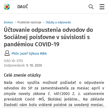
DAUČ
Menu
Domov
Praktické nástroje
Otázky a odpovede
Účtovanie odpustenia odvodov do
Sociálnej poisťovne v súvislosti s
pandémiou COVID-19
PhDr. Jozef Sýkora MBA
OAO ID
:
3753
Zodpovedané
:
5. 10. 2020
Celé znenie otázky
Naša obec využila možnosť požiadať o odpustenie
odvodov do SP za zamestnávateľa za mesiac apríl v
zmysle novely zákona č. 461/2003 Z. z. uzatvorenie
prevádzok Covid -MŠ, školskej jedálne... Na základe
žiadosti nám bolo vrátené poistné za uvedený mesiac.