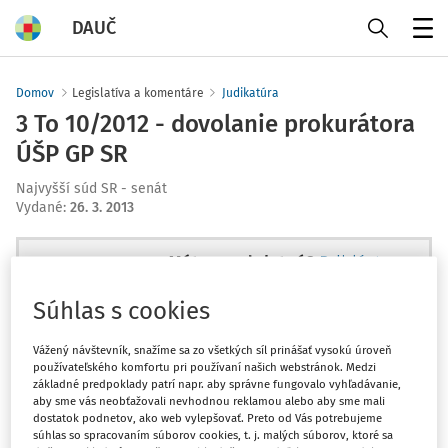
DAUČ
Menu
Domov
Legislatíva a komentáre
Judikatúra
3 To 10/2012 - dovolanie prokurátora
ÚŠP GP SR
Najvyšší súd SR - senát
Vydané
:
26. 3. 2013
Máte predplatné?
Prihláste sa
Súhlas s cookies
Vážený návštevník, snažíme sa zo všetkých síl prinášať vysokú úroveň
používateľského komfortu pri používaní našich webstránok. Medzi
Zatiaľ ste si prečítali len začiatok...
základné predpoklady patrí napr. aby správne fungovalo vyhľadávanie,
aby sme vás neobťažovali nevhodnou reklamou alebo aby sme mali
dostatok podnetov, ako web vylepšovať. Preto od Vás potrebujeme
Celý dokument je len pre
súhlas so spracovaním súborov cookies, t. j. malých súborov, ktoré sa