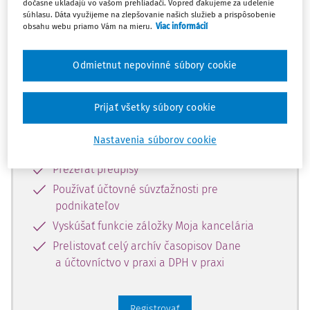
predplatiteľov.
dočasne ukladajú vo vašom prehliadači. Vopred ďakujeme za udelenie
súhlasu. Dáta využijeme na zlepšovanie našich služieb a prispôsobenie
obsahu webu priamo Vám na mieru.
Viac informácií
Zaregistrujte sa a získajte
zadarmo prístup k vybranému obsahu
Odmietnut nepovinné súbory cookie
na 10 dní.
Prijať všetky súbory cookie
Vďaka registrácii si môžete
Nastavenia súborov cookie
Prečítať platené články na portáli
Prezerať predpisy
Používať účtovné súvzťažnosti pre
podnikateľov
Vyskúšať funkcie záložky Moja kancelária
Prelistovať celý archív časopisov Dane
a účtovníctvo v praxi a DPH v praxi
Registrovať