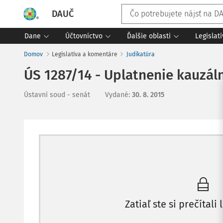
DAUČ
Dane
Účtovníctvo
Ďalšie oblasti
Legislat
Domov
Legislatíva a komentáre
Judikatúra
ÚS 1287/14 - Uplatnenie kauzá
Ústavní soud - senát
Vydané
:
30. 8. 2015
Zatiaľ ste si prečítali 