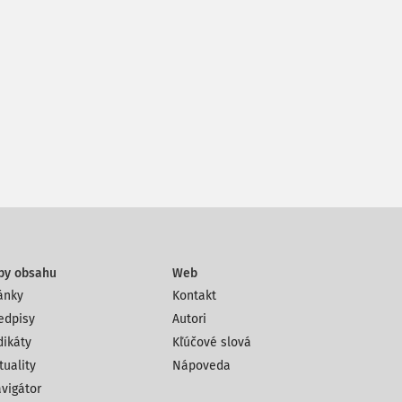
py obsahu
Web
ánky
Kontakt
edpisy
Autori
dikáty
Kľúčové slová
tuality
Nápoveda
vigátor