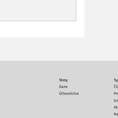
Témy
Ty
Dane
Čl
Účtovníctvo
Pr
Ju
Ak
Na