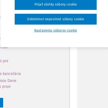
 predplatiteľov.
Zdieľať
Prijať všetky súbory cookie
 získajte
Poznámka
Odmietnut nepovinné súbory cookie
 obsahu na 10 dní.
Nastavenia súborov cookie
si môžete
rtáli
i pre
a kancelária
pisov Dane
v praxi