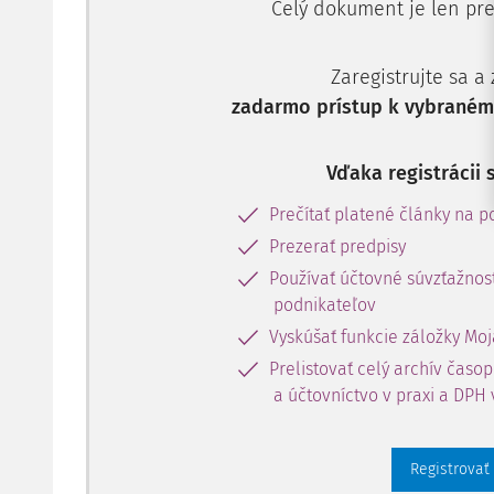
Celý dokument je len pre
Zaregistrujte sa a
zadarmo prístup k vybranému
Vďaka registrácii 
Prečítať platené články na po
Prezerať predpisy
Používať účtovné súvzťažnost
podnikateľov
Vyskúšať funkcie záložky Moj
Prelistovať celý archív časo
a účtovníctvo v praxi a DPH 
Registrovať