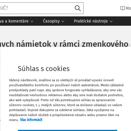
Mo
íva a komentáre
Časopisy
Praktické nástroje
lnych námietok v rámci zmenkového
Súhlas s cookies
Vážený návštevník, snažíme sa zo všetkých síl prinášať vysokú úroveň
Obľúbené
používateľského komfortu pri používaní našich webstránok. Medzi základné
Máte predplatné?
Prihláste sa
predpoklady patrí napr. aby správne fungovalo vyhľadávanie, aby sme vás
neobťažovali nevhodnou reklamou alebo aby sme mali dostatok podnetov,
Stiahnuť
ako web vylepšovať. Preto od Vás potrebujeme súhlas so spracovaním
súborov cookies, t. j. malých súborov, ktoré sa dočasne ukladajú vo vašom
prehliadači. Vopred ďakujeme za udelenie súhlasu. Dáta využijeme na
zlepšovanie našich služieb a prispôsobenie obsahu webu priamo Vám na
Vytlačiť
len začiatok...
mieru.
Viac informácií