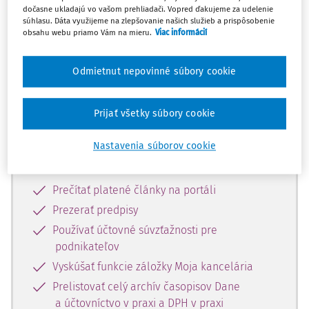
dočasne ukladajú vo vašom prehliadači. Vopred ďakujeme za udelenie
súhlasu. Dáta využijeme na zlepšovanie našich služieb a prispôsobenie
Celý dokument je len pre
obsahu webu priamo Vám na mieru.
Viac informácií
predplatiteľov.
Odmietnut nepovinné súbory cookie
Zaregistrujte sa a získajte
zadarmo prístup k vybranému obsahu
Prijať všetky súbory cookie
na 10 dní.
Nastavenia súborov cookie
Vďaka registrácii si môžete
Prečítať platené články na portáli
Prezerať predpisy
Používať účtovné súvzťažnosti pre
podnikateľov
Vyskúšať funkcie záložky Moja kancelária
Prelistovať celý archív časopisov Dane
a účtovníctvo v praxi a DPH v praxi