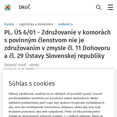
DAUČ
Menu
Domov
Legislatíva a komentáre
Judikatúra
PL. ÚS 6/01 - Združovanie v komorách
s povinným členstvom nie je
združovaním v zmysle čl. 11 Dohovoru
a čl. 29 Ústavy Slovenskej republiky
Ústavní soud - senát
Vydané
:
3. 9. 2002
Súhlas s cookies
Máte predplatné?
Prihláste sa
Vážený návštevník, snažíme sa zo všetkých síl prinášať vysokú úroveň
používateľského komfortu pri používaní našich webstránok. Medzi
základné predpoklady patrí napr. aby správne fungovalo vyhľadávanie,
aby sme vás neobťažovali nevhodnou reklamou alebo aby sme mali
dostatok podnetov, ako web vylepšovať. Preto od Vás potrebujeme
Zatiaľ ste si prečítali len začiatok...
súhlas so spracovaním súborov cookies, t. j. malých súborov, ktoré sa